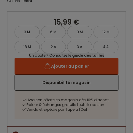
Coloris :
ecru
15,99 €
3 M
6 M
9 M
12 M
18 M
2 A
3 A
4 A
Un doute ? Consultez le
guide des tailles
Ajouter au panier
Disponibilité magasin
Livraison offerte en magasin dès 10€ d'achat
Retour & échanges gratuits toute la saison
Vendu et expédié par Tape à l'Oeil