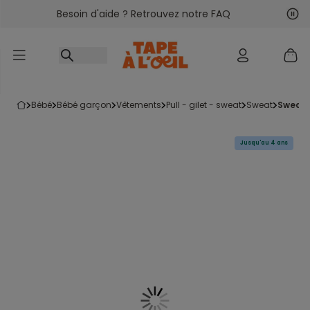
Besoin d'aide ? Retrouvez notre FAQ
Accéder au contenu
Sui
Pré
bébé
bébé garçon
vêtements
pull - gilet - sweat
sweat
sweat
Jusqu'au 4 ans