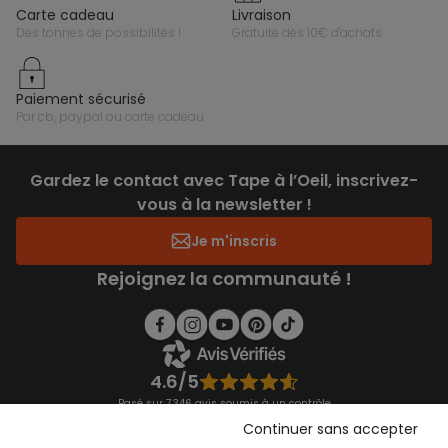
carte cadeau
livraison
des tonnes de possibilités !
gratuite dès 10€ d'achats
paiement sécurisé
par cb, paypal ou carte cadeau
Gardez le contact avec Tape à l’Oeil, inscrivez-
vous à la newsletter !
Je m'inscris
Rejoignez la communauté !
4.6/5
Basé sur 7 346 avis soumis à un contrôle
Voir l’attestation de confiance
Continuer sans accepter
Consulter les CGU