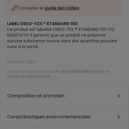
Consultez le
guide des tailles
LABEL OEKO-TEX ® STANDARD 100
Ce produit est labelisé OEKO-TEX ® STANDARD 100 CQ
1246/1 IFTH. Il garantit que ce produit ne présente
aucune substance nocive dans des quantités pouvant
nuire à la santé.
Ref. 21703_03581
Découvrez également plus de
vêtements bébé garçon
et
tenues de bébé garçon
.
Composition et entretien
Caractéristiques environnementales