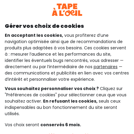
Téléchargez notre application
Découvrir notre application
Gérer vos choix de cookies
En acceptant les cookies,
vous profiterez d’une
navigation optimisée ainsi que de recommandations de
qui sommes-nous ?
produits plus adaptées à vos besoins. Ces cookies servent
à : mesurer l’audience et les performances du site,
besoin d'aide ?
identifier les éventuels bugs rencontrés, vous adresser —
directement ou par l’intermédiaire de nos
partenaires
—
le club fidélité
des communications et publicités en lien avec vos centres
d’intérêt et personnaliser votre expérience.
notre catalogue
Vous souhaitez personnaliser vos choix ?
Cliquez sur
"Préférences de cookies" pour sélectionner ceux que vous
souhaitez activer.
En refusant les cookies,
seuls ceux
indispensables au bon fonctionnement du site seront
Conditions générales de ventes et d'utilisation
Conditions d’utilisation des réseaux sociaux
utilisés.
Politique de confidentialité
*Conditions des offres
Vos choix seront
conservés 6 mois.
Cookies et données personnelles
Accessibilité : partiellement conforme