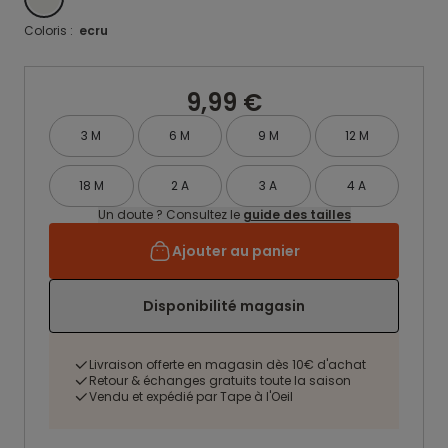
Coloris :
ecru
9,99 €
3 M
6 M
9 M
12 M
18 M
2 A
3 A
4 A
Un doute ? Consultez le
guide des tailles
Ajouter au panier
Disponibilité magasin
Livraison offerte en magasin dès 10€ d'achat
Retour & échanges gratuits toute la saison
Vendu et expédié par Tape à l'Oeil