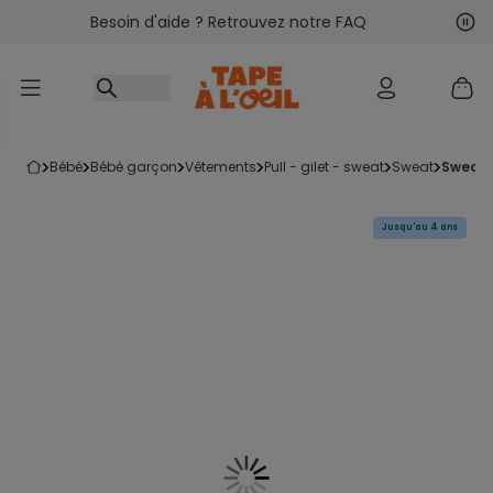
Besoin d'aide ? Retrouvez notre FAQ
Accéder au contenu
Sui
Pré
bébé
bébé garçon
vêtements
pull - gilet - sweat
sweat
sweat
Jusqu'au 4 ans