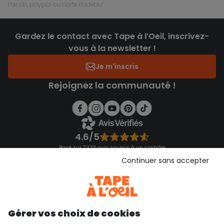
par cb, paypal ou carte cadeau
Gardez le contact avec Tape à l’Oeil, inscrivez-
vous à la newsletter !
Je m'inscris
Rejoignez la communauté !
4.6/5
Basé sur 7 323 avis soumis à un contrôle
Voir l’attestation de confiance
Continuer sans accepter
Consulter les CGU
Téléchargez notre application
Découvrir notre application
Gérer vos choix de cookies