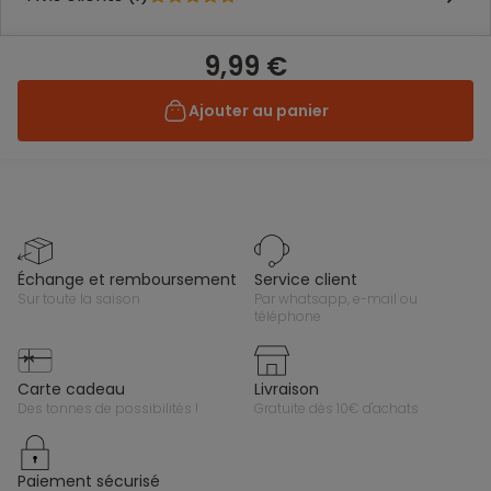
9,99 €
Ajouter au panier
échange et remboursement
service client
sur toute la saison
par whatsapp, e-mail ou
téléphone
carte cadeau
livraison
des tonnes de possibilités !
gratuite dès 10€ d'achats
paiement sécurisé