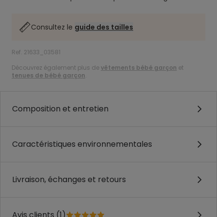
Consultez le
guide des tailles
Ref. 21633_03581
Découvrez également plus de
vêtements bébé garçon
et
tenues de bébé garçon
.
Composition et entretien
Caractéristiques environnementales
Livraison, échanges et retours
Avis clients (1)