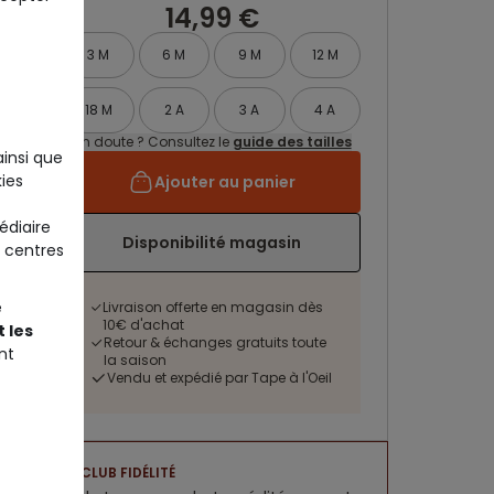
14,99 €
3 M
6 M
9 M
12 M
18 M
2 A
3 A
4 A
Un doute ? Consultez le
guide des tailles
ainsi que
ies
Ajouter au panier
édiaire
Disponibilité magasin
 centres
e
Livraison offerte en magasin dès
10€ d'achat
 les
Retour & échanges gratuits toute
nt
la saison
Vendu et expédié par Tape à l'Oeil
CLUB FIDÉLITÉ