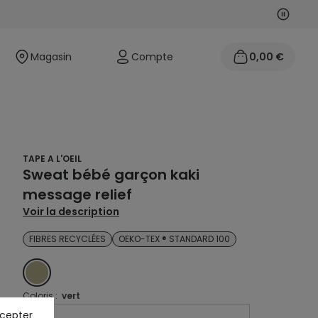
Suivan
Précéd
Magasin
Compte
0,00 €
TAPE A L'OEIL
Sweat bébé garçon kaki
message relief
Voir la description
FIBRES RECYCLÉES
OEKO-TEX ® STANDARD 100
GREEN
Coloris :
vert
ccepter