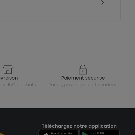
livraison
paiement sécurisé
e dès 10€ d'achats
par cb, paypal ou carte cadeau
Téléchargez notre application