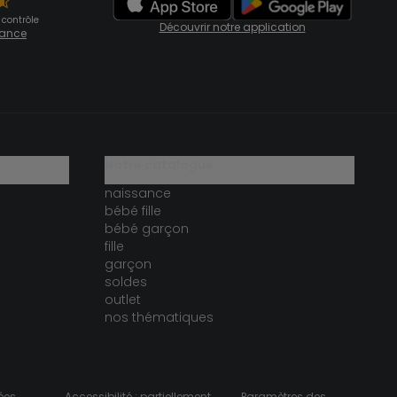
 contrôle
Découvrir notre application
fiance
notre catalogue
naissance
bébé fille
bébé garçon
fille
garçon
soldes
outlet
nos thématiques
ées
Accessibilité : partiellement
Paramètres des