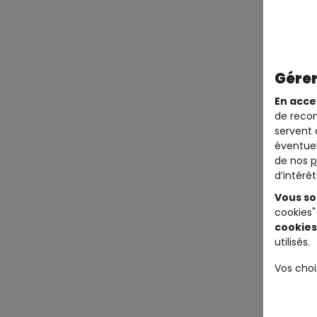
Gérer
En acce
de recom
servent 
éventuel
de nos
p
d’intérê
Vous so
cookies"
cookies
utilisés.
Vos choi