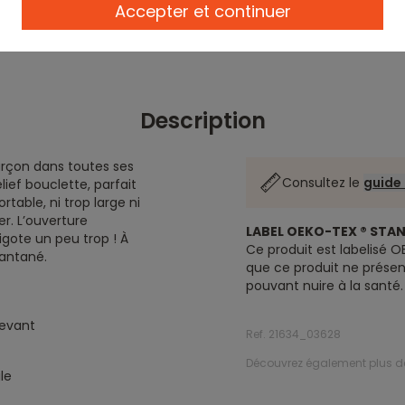
Accepter et continuer
Description
rçon dans toutes ses
Consultez le
guide 
ief bouclette, parfait
table, ni trop large ni
r. L’ouverture
LABEL OEKO-TEX ® STA
igote un peu trop ! À
Ce produit est labelisé O
tantané.
que ce produit ne prése
pouvant nuire à la santé.
devant
Ref. 21634_03628
Découvrez également plus 
le