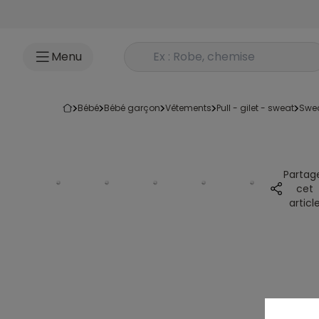
Accéder au contenu
Rechercher un produit
Menu
bébé
bébé garçon
vêtements
pull - gilet - sweat
swe
Partag
cet
articl