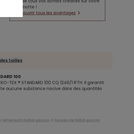
5% de tous vos achats crédités sur votre
cagnotte !
Découvrir tous les avantages
des tailles
NDARD 100
EKO-TEX ® STANDARD 100 CQ 1246/1 IFTH. Il garantit
nte aucune substance nocive dans des quantités
de
vêtements bébé garçon
et
tenues de bébé garçon
.