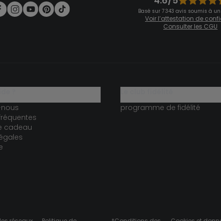
4.6/5
Basé sur 7 343 avis soumis à un
Voir l’attestation de con
Consulter les CGU
ide ?
le club fidélité
-nous
programme de fidélité
fréquentes
te cadeau
égales
e
des réseaux
Politique de
*Conditions des
Cookies et donn