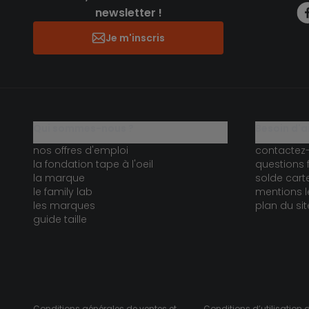
newsletter !
Je m'inscris
qui sommes-nous ?
besoin d'a
nos offres d'emploi
contactez
la fondation tape à l'oeil
questions 
la marque
solde car
le family lab
mentions l
les marques
plan du sit
guide taille
Conditions générales de ventes et
Conditions d’utilisation 