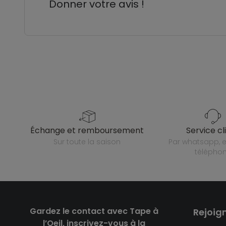
Donner votre avis !
échange et remboursement
service cl
sur toute la saison
par whatsapp, e-mail ou
télépho
Gardez le contact avec Tape à
Rejoig
l’Oeil, inscrivez-vous à la