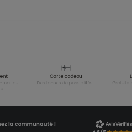
ient
carte cadeau
des tonnes de possibilités !
gratuit
ne
nez la communauté !