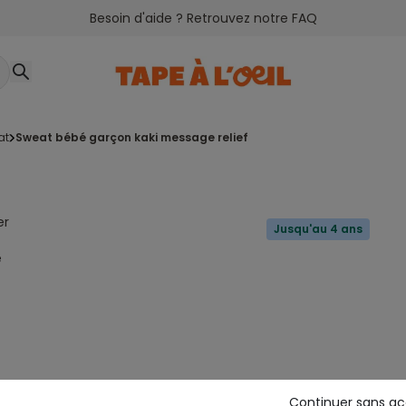
Besoin d'aide ? Retrouvez notre FAQ
at
sweat bébé garçon kaki message relief
er
Jusqu'au 4 ans
e
Continuer sans a