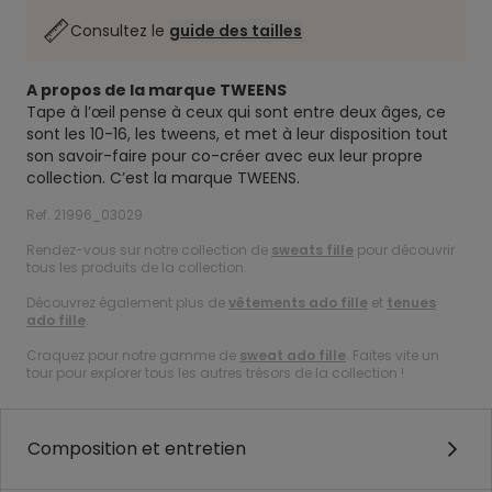
Consultez le
guide des tailles
A propos de la marque TWEENS
Tape à l’œil pense à ceux qui sont entre deux âges, ce
sont les 10-16, les tweens, et met à leur disposition tout
son savoir-faire pour co-créer avec eux leur propre
collection. C’est la marque TWEENS.
Ref. 21996_03029
Rendez-vous sur notre collection de
sweats fille
pour découvrir
tous les produits de la collection.
Découvrez également plus de
vêtements ado fille
et
tenues
ado fille
.
Craquez pour notre gamme de
sweat ado fille
. Faites vite un
tour pour explorer tous les autres trésors de la collection !
Composition et entretien