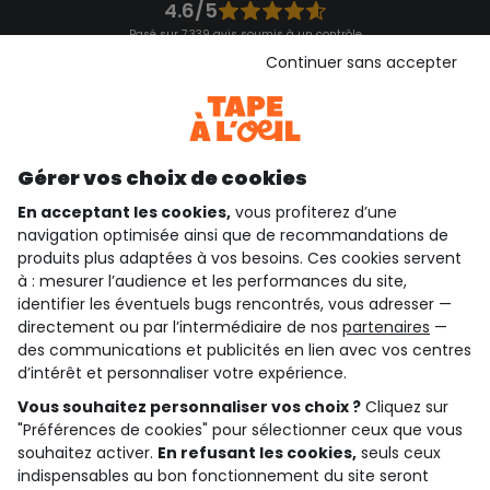
4.6/5
Basé sur 7 339 avis soumis à un contrôle
Voir l’attestation de confiance
Continuer sans accepter
Consulter les CGU
Téléchargez notre application
Découvrir notre application
Gérer vos choix de cookies
En acceptant les cookies,
vous profiterez d’une
navigation optimisée ainsi que de recommandations de
qui sommes-nous ?
produits plus adaptées à vos besoins. Ces cookies servent
à : mesurer l’audience et les performances du site,
besoin d'aide ?
identifier les éventuels bugs rencontrés, vous adresser —
directement ou par l’intermédiaire de nos
partenaires
—
le club fidélité
des communications et publicités en lien avec vos centres
d’intérêt et personnaliser votre expérience.
notre catalogue
Vous souhaitez personnaliser vos choix ?
Cliquez sur
"Préférences de cookies" pour sélectionner ceux que vous
souhaitez activer.
En refusant les cookies,
seuls ceux
indispensables au bon fonctionnement du site seront
Conditions générales de ventes et d'utilisation