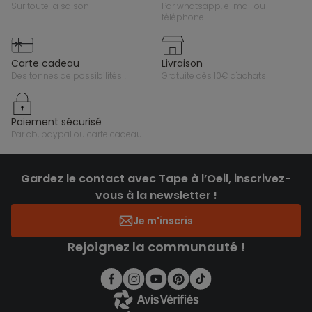
sur toute la saison
par whatsapp, e-mail ou
téléphone
carte cadeau
livraison
des tonnes de possibilités !
gratuite dès 10€ d'achats
paiement sécurisé
par cb, paypal ou carte cadeau
Gardez le contact avec Tape à l’Oeil, inscrivez-
vous à la newsletter !
Je m'inscris
Rejoignez la communauté !