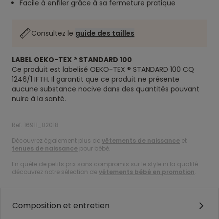
Facile à enfiler grâce à sa fermeture pratique
Consultez le
guide des tailles
LABEL OEKO-TEX ® STANDARD 100
Ce produit est labelisé OEKO-TEX ® STANDARD 100 CQ
1246/1 IFTH. Il garantit que ce produit ne présente
aucune substance nocive dans des quantités pouvant
nuire à la santé.
Ref. 16911_02018
Découvrez également plus de
vêtements de naissance
et
tenues de naissance
pour bébé.
En quête de petits prix sans compromis sur le style ni la qualité :
découvrez notre sélection de
vêtements bébé en promotion
.
Composition et entretien