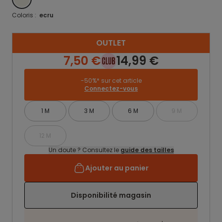
Coloris :
ecru
OUTLET
7,50 €
14,99 €
-50%* sur cet article
Connectez-vous
1 M
3 M
6 M
9 M
12 M
Un doute ? Consultez le
guide des tailles
Ajouter au panier
Disponibilité magasin