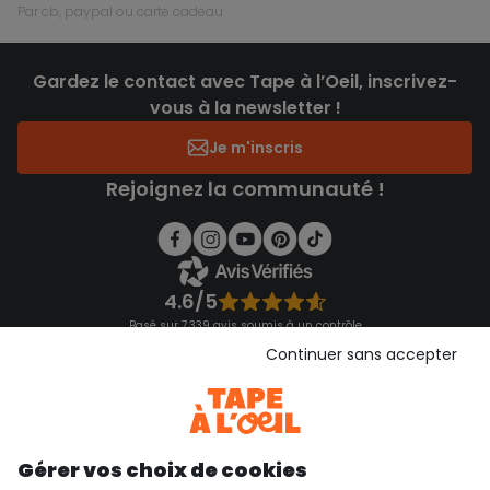
par cb, paypal ou carte cadeau
Gardez le contact avec Tape à l’Oeil, inscrivez-
vous à la newsletter !
Je m'inscris
Rejoignez la communauté !
4.6/5
Basé sur 7 339 avis soumis à un contrôle
Voir l’attestation de confiance
Continuer sans accepter
Consulter les CGU
Téléchargez notre application
Découvrir notre application
Gérer vos choix de cookies