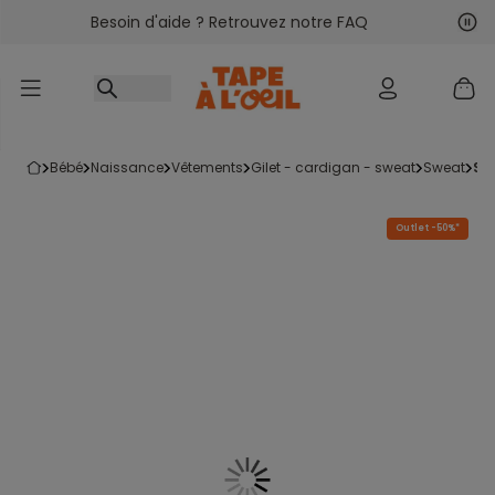
Besoin d'aide ? Retrouvez notre FAQ
Accéder au contenu
Sui
Pré
bébé
naissance
vêtements
gilet - cardigan - sweat
sweat
s
Outlet -50%*