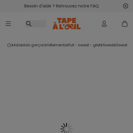
Besoin d'aide ? Retrouvez notre FAQ
Accéder au contenu
Sui
Pré
ado
ado garçon
vêtements
pull - sweat - gilet
sweat
sweat à