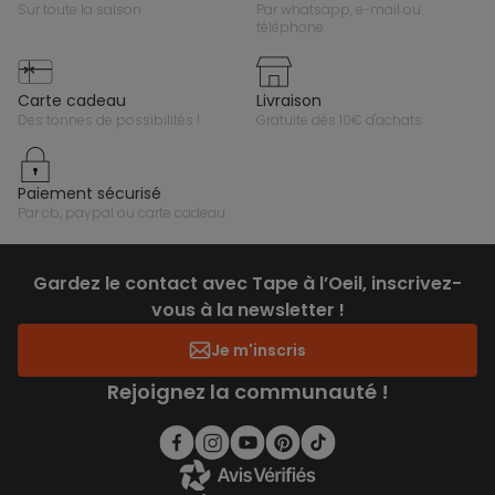
sur toute la saison
par whatsapp, e-mail ou
téléphone
carte cadeau
livraison
des tonnes de possibilités !
gratuite dès 10€ d'achats
paiement sécurisé
par cb, paypal ou carte cadeau
Gardez le contact avec Tape à l’Oeil, inscrivez-
vous à la newsletter !
Je m'inscris
Rejoignez la communauté !