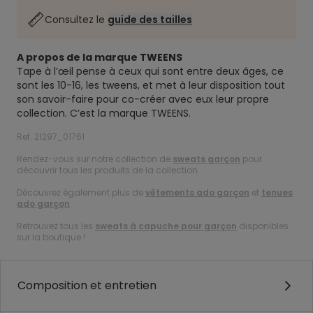
Consultez le
guide des tailles
A propos de la marque TWEENS
Tape à l’œil pense à ceux qui sont entre deux âges, ce
sont les 10-16, les tweens, et met à leur disposition tout
son savoir-faire pour co-créer avec eux leur propre
collection. C’est la marque TWEENS.
Ref. 21297_01761
Rendez-vous sur notre collection de
sweats garçon
pour
découvrir tous les produits de la collection.
Découvrez également plus de
vêtements ado garçon
et
tenues
ado garçon
.
Retrouvez tous les
sweats à capuche pour garçon
disponibles
sur la boutique !
Composition et entretien