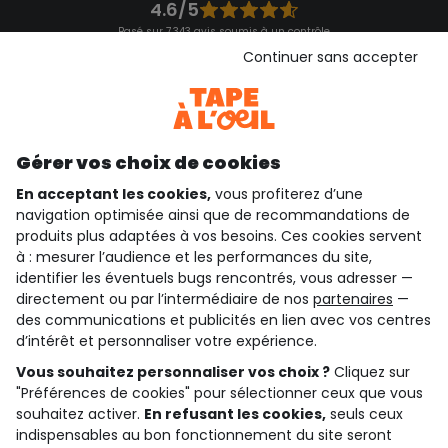
4.6/5
Basé sur 7 343 avis soumis à un contrôle
Voir l’attestation de confiance
Continuer sans accepter
Consulter les CGU
Téléchargez notre application
Découvrir notre application
Gérer vos choix de cookies
En acceptant les cookies,
vous profiterez d’une
navigation optimisée ainsi que de recommandations de
qui sommes-nous ?
produits plus adaptées à vos besoins. Ces cookies servent
à : mesurer l’audience et les performances du site,
besoin d'aide ?
identifier les éventuels bugs rencontrés, vous adresser —
directement ou par l’intermédiaire de nos
partenaires
—
le club fidélité
des communications et publicités en lien avec vos centres
d’intérêt et personnaliser votre expérience.
notre catalogue
Vous souhaitez personnaliser vos choix ?
Cliquez sur
"Préférences de cookies" pour sélectionner ceux que vous
souhaitez activer.
En refusant les cookies,
seuls ceux
indispensables au bon fonctionnement du site seront
Conditions générales de ventes et d'utilisation