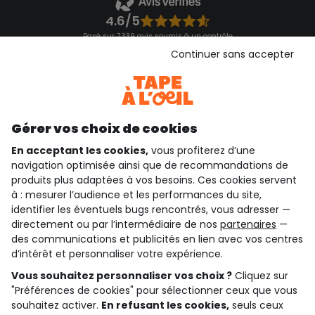
4.6/5
Basé sur 7 339 avis soumis à un contrôle
Voir l’attestation de confiance
Continuer sans accepter
Consulter les CGU
Téléchargez notre application
Découvrir notre application
Gérer vos choix de cookies
En acceptant les cookies,
vous profiterez d’une
navigation optimisée ainsi que de recommandations de
qui sommes-nous ?
produits plus adaptées à vos besoins. Ces cookies servent
à : mesurer l’audience et les performances du site,
besoin d'aide ?
identifier les éventuels bugs rencontrés, vous adresser —
directement ou par l’intermédiaire de nos
partenaires
—
le club fidélité
des communications et publicités en lien avec vos centres
d’intérêt et personnaliser votre expérience.
notre catalogue
Vous souhaitez personnaliser vos choix ?
Cliquez sur
"Préférences de cookies" pour sélectionner ceux que vous
souhaitez activer.
En refusant les cookies,
seuls ceux