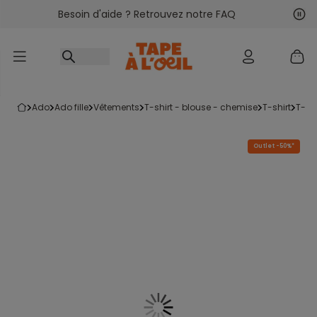
Besoin d'aide ? Retrouvez notre FAQ
Accéder au contenu
Sui
Pré
ado
ado fille
vêtements
t-shirt - blouse - chemise
t-shirt
t-s
Outlet -50%*