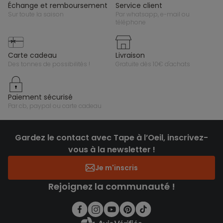
échange et remboursement
service client
sur toute la saison
par whatsapp, e-mail ou
téléphone
carte cadeau
livraison
des tonnes de possibilités !
gratuite dès 10€ d'achats
paiement sécurisé
par cb, paypal ou carte cadeau
Gardez le contact avec Tape à l’Oeil, inscrivez-
vous à la newsletter !
Je m'inscris
Rejoignez la communauté !