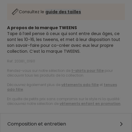
Consultez le
guide des tailles
A propos de la marque TWEENS
Tape à l’œil pense à ceux qui sont entre deux âges, ce
sont les 10-16, les tweens, et met à leur disposition tout
son savoir-faire pour co-créer avec eux leur propre
collection. C’est la marque TWEENS.
Ref. 20381_01911
Rendez-vous sur notre sélection de
t-shirts pour fille
pour
découvrir tous les produits de la collection.
Découvrez également plus de
vêtements ado fille
et
tenues
ado fille
.
En quête de petits prix sans compromis sur le style ni la qualité :
découvrez notre sélection de
vêtements enfant en promotion
.
Composition et entretien