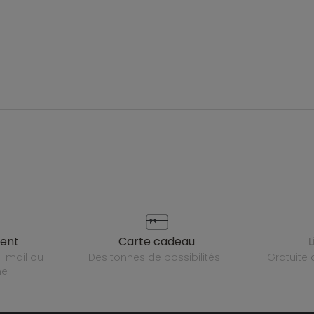
ient
carte cadeau
des tonnes de possibilités !
gratuit
ne