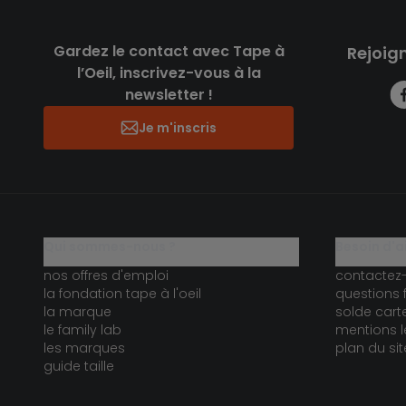
Gardez le contact avec Tape à
Rejoig
l’Oeil, inscrivez-vous à la
newsletter !
Je m'inscris
qui sommes-nous ?
besoin d'a
nos offres d'emploi
contactez
la fondation tape à l'oeil
questions 
la marque
solde car
le family lab
mentions l
les marques
plan du sit
guide taille