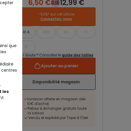
6,50 €
12,99 €
ccepter
-50%* sur cet article
Connectez-vous
10 A
XXS
XS
S
ainsi que
M
ies
Un doute ? Consultez le
guide des tailles
édiaire
Ajouter au panier
 centres
Disponibilité magasin
e
 les
nt
Livraison offerte en magasin dès
10€ d'achat
Retour & échanges gratuits toute
la saison
Vendu et expédié par Tape à l'Oeil