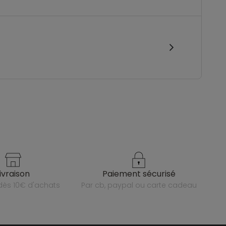
livraison
paiement sécurisé
e dès 10€ d'achats
par cb, paypal ou carte cadeau