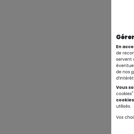
Gérer
En acce
de recom
servent 
éventuel
de nos
p
d’intérê
Vous so
cookies"
cookies
utilisés.
Vos choi