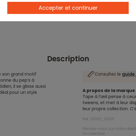
Accepter et continuer
Description
re son grand motif
Consultez le
guide 
 donne du pep’s à
dien, il se glisse aussi
A propos de la marqu
déal pour un style
Tape à l’œil pense à ceux
tweens, et met à leur dis
leur propre collection. C
Ref. 20363_02105
Rendez-vous sur notre sélec
la collection.