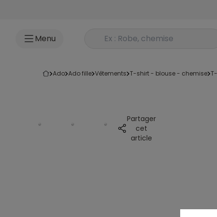
Accéder au contenu
Rechercher un produit
Menu
ado
ado fille
vêtements
t-shirt - blouse - chemise
t
Partager
cet
article