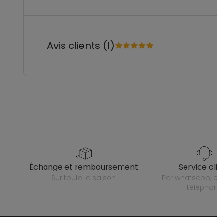
Avis clients (1)
échange et remboursement
service cl
sur toute la saison
par whatsapp, e-mail ou
télépho