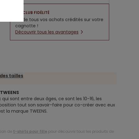
CLUB FIDÉLITÉ
5% de tous vos achats crédités sur votre
cagnotte !
Découvrir tous les avantages
des tailles
e TWEENS
 qui sont entre deux âges, ce sont les 10-16, les
position tout son savoir-faire pour co-créer avec eux
’est la marque TWEENS.
tion de
t-shirts pour fille
pour découvrir tous les produits de