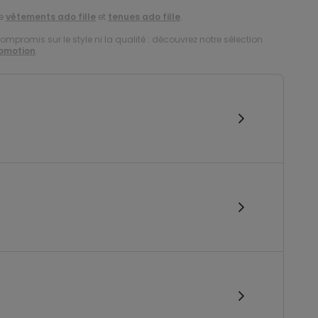
de
vêtements ado fille
et
tenues ado fille
.
compromis sur le style ni la qualité : découvrez notre sélection
romotion
.