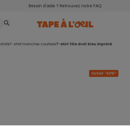
Besoin d'aide ? Retrouvez notre FAQ
-shirt
t-shirt manches courtes
t-shirt fille droit bleu imprimé
Outlet -50%*