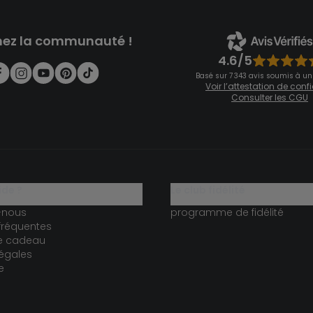
nez la communauté !
4.6/5
Basé sur 7 343 avis soumis à un
Voir l’attestation de con
Consulter les CGU
ide ?
le club fidélité
-nous
programme de fidélité
fréquentes
te cadeau
égales
e