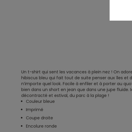
Un t-shirt qui sent les vacances à plein nez ! On ado
hibiscus bleu qui fait tout de suite penser aux îles et
n’importe quel look. Facile à enfiler et à porter au quoti
bien dans un short en jean que dans une jupe fluide. I
décontracté et estival, du parc à la plage !
Couleur bleue
Imprimé
Coupe droite
Encolure ronde