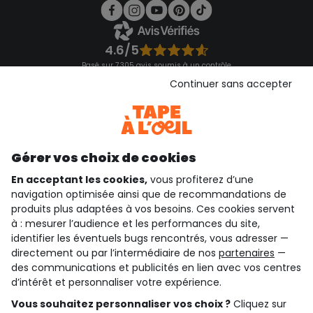
4.6/5
Basé sur 7 305 avis soumis à un contrôle
Voir l’attestation de confiance
Continuer sans accepter
Consulter les CGU
Téléchargez notre application
Découvrir notre application
Gérer vos choix de cookies
En acceptant les cookies,
vous profiterez d’une
navigation optimisée ainsi que de recommandations de
qui sommes-nous ?
produits plus adaptées à vos besoins. Ces cookies servent
à : mesurer l’audience et les performances du site,
besoin d'aide ?
identifier les éventuels bugs rencontrés, vous adresser —
directement ou par l’intermédiaire de nos
partenaires
—
le club fidélité
des communications et publicités en lien avec vos centres
d’intérêt et personnaliser votre expérience.
notre catalogue
Vous souhaitez personnaliser vos choix ?
Cliquez sur