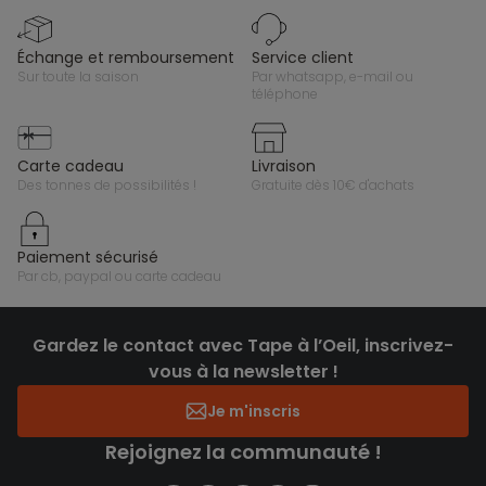
échange et remboursement
service client
sur toute la saison
par whatsapp, e-mail ou
téléphone
carte cadeau
livraison
des tonnes de possibilités !
gratuite dès 10€ d'achats
paiement sécurisé
par cb, paypal ou carte cadeau
Gardez le contact avec Tape à l’Oeil, inscrivez-
vous à la newsletter !
Je m'inscris
Rejoignez la communauté !