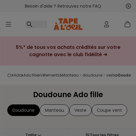
Besoin d'aide ? Retrouvez notre FAQ
Accéder au contenu
Sui
Pré
5%* de tous vos achats crédités sur votre
cagnotte avec le club fidélité ➔
ado
ado fille
vêtements
manteau - doudoune - veste
doudoun
Doudoune Ado fille
Doudoune
Manteau
Veste
Coupe vent
Taille
Tous les filtres