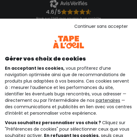
4.6/5
Basé sur 7 343 avis soumis à un contrôle
Voir l’attestation de confiance
Continuer sans accepter
Consulter les CGU
Téléchargez notre application
Découvrir notre application
Gérer vos choix de cookies
En acceptant les cookies,
vous profiterez d’une
navigation optimisée ainsi que de recommandations de
qui sommes-nous ?
produits plus adaptées à vos besoins. Ces cookies servent
à : mesurer l’audience et les performances du site,
besoin d'aide ?
identifier les éventuels bugs rencontrés, vous adresser —
directement ou par l’intermédiaire de nos
partenaires
—
le club fidélité
des communications et publicités en lien avec vos centres
d’intérêt et personnaliser votre expérience.
notre catalogue
Vous souhaitez personnaliser vos choix ?
Cliquez sur
"Préférences de cookies" pour sélectionner ceux que vous
souhaitez activer.
En refusant les cookies,
seuls ceux