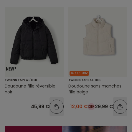
Outlet -60%*
TWEENS TAPE A L'OEIL
TWEENS TAPE A L'OEIL
Doudoune fille réversible
Doudoune sans manches
noir
fille beige
45,99 €
12,00 €
29,99 €