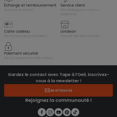
échange et remboursement
service client
sur toute la saison
par whatsapp, e-mail ou
téléphone
carte cadeau
livraison
des tonnes de possibilités !
gratuite dès 10€ d'achats
paiement sécurisé
par cb, paypal ou carte cadeau
Gardez le contact avec Tape à l’Oeil, inscrivez-
vous à la newsletter !
Je m'inscris
Rejoignez la communauté !