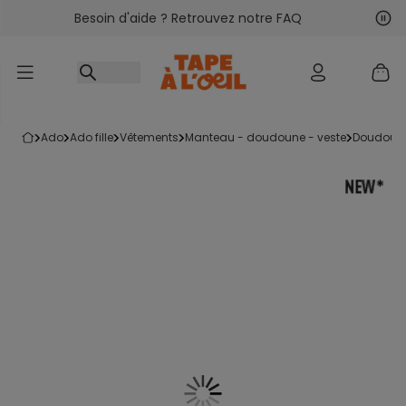
Besoin d'aide ? Retrouvez notre FAQ
Accéder au contenu
Sui
Pré
ado
ado fille
vêtements
manteau - doudoune - veste
doudoun