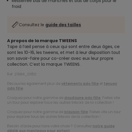
Resserrée bas de manches et bas de corps pour le
froid
Consultez le
guide des tailles
A propos de la marque TWEENS
Tape à l’œil pense à ceux qui sont entre deux âges, ce
sont les 10-16, les tweens, et met à leur disposition tout
son savoir-faire pour co-créer avec eux leur propre
collection. C’est la marque TWEENS.
Ref. 21984_01150
Découvrez également plus de
vêtements ado fille
et
tenues
ado fille
.
Craquez pour notre gamme de
doudoune ado fille
. Faites vite
un tour pour explorer tous les autres trésors de la collection !
Craquez pour notre gamme de
blouson fille
. Faites vite un tour
pour explorer tous les autres trésors de la collection !
Besoin d'aide pour faire votre choix ? Consultez
notre guide
dédié aux manteaux pour enfant
.