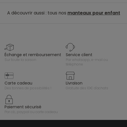
A découvrir aussi : tous nos
manteaux pour enfant
échange et remboursement
service client
sur toute la saison
par whatsapp, e-mail ou
téléphone
carte cadeau
livraison
des tonnes de possibilités !
gratuite dès 10€ d'achats
paiement sécurisé
par cb, paypal ou carte cadeau