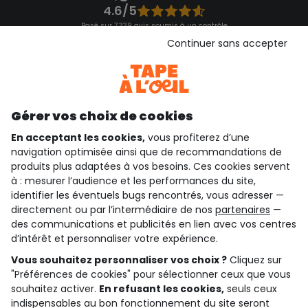
4.6/5
Basé sur 7 339 avis soumis à un contrôle
Voir l’attestation de confiance
Continuer sans accepter
Consulter les CGU
Téléchargez notre application
Découvrir notre application
Gérer vos choix de cookies
En acceptant les cookies,
vous profiterez d’une
navigation optimisée ainsi que de recommandations de
qui sommes-nous ?
produits plus adaptées à vos besoins. Ces cookies servent
à : mesurer l’audience et les performances du site,
besoin d'aide ?
identifier les éventuels bugs rencontrés, vous adresser —
directement ou par l’intermédiaire de nos
partenaires
—
le club fidélité
des communications et publicités en lien avec vos centres
d’intérêt et personnaliser votre expérience.
notre catalogue
Vous souhaitez personnaliser vos choix ?
Cliquez sur
"Préférences de cookies" pour sélectionner ceux que vous
souhaitez activer.
En refusant les cookies,
seuls ceux
indispensables au bon fonctionnement du site seront
Conditions générales de ventes et d'utilisation