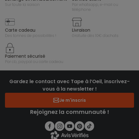
sur toute la saison
par whatsapp, e-mail ou
téléphone
carte cadeau
livraison
des tonnes de possibilités !
gratuite dès 10€ d'achats
paiement sécurisé
par cb, paypal ou carte cadeau
Gardez le contact avec Tape à l’Oeil, inscrivez-
vous à la newsletter !
Je m'inscris
Rejoignez la communauté !