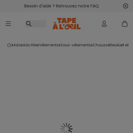
Besoin d'aide ? Retrouvez notre FAQ
Accéder au contenu
Sui
Pré
ado
ado fille
vêtements
sous-vêtements
chaussettes
lot cha