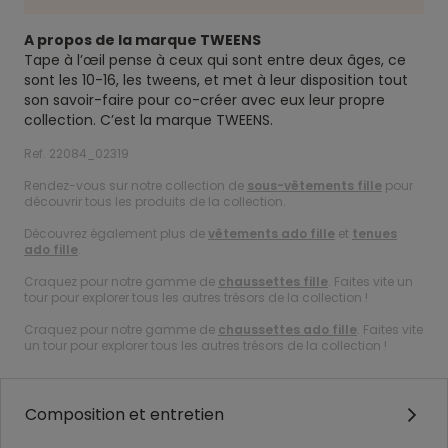
A propos de la marque TWEENS
Tape à l’œil pense à ceux qui sont entre deux âges, ce
sont les 10-16, les tweens, et met à leur disposition tout
son savoir-faire pour co-créer avec eux leur propre
collection. C’est la marque TWEENS.
Ref. 22084_02319
Rendez-vous sur notre collection de
sous-vêtements fille
pour
découvrir tous les produits de la collection.
Découvrez également plus de
vêtements ado fille
et
tenues
ado fille
.
Craquez pour notre gamme de
chaussettes fille
. Faites vite un
tour pour explorer tous les autres trésors de la collection !
Craquez pour notre gamme de
chaussettes ado fille
. Faites vite
un tour pour explorer tous les autres trésors de la collection !
Composition et entretien