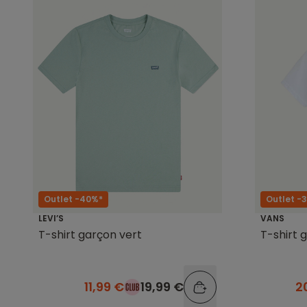
Outlet -40%*
Outlet -
LEVI’S
VANS
T-shirt garçon vert
T-shirt 
11,99 €
19,99 €
2