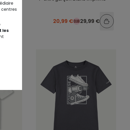
édiaire
 centres
9 €
20,99 €
29,99 €
e
 les
nt