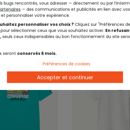
s bugs rencontrés, vous adresser — directement ou par l’interm
artenaires
— des communications et publicités en lien avec vos
t et personnaliser votre expérience.
20,99 €
29,9
13,99 €
19,99 €
uhaitez personnaliser vos choix ?
Cliquez sur "Préférences d
 pour sélectionner ceux que vous souhaitez activer.
En refusant
,
seuls ceux indispensables au bon fonctionnement du site sero
x seront
conservés 6 mois.
Préférences de cookies
Accepter et continuer