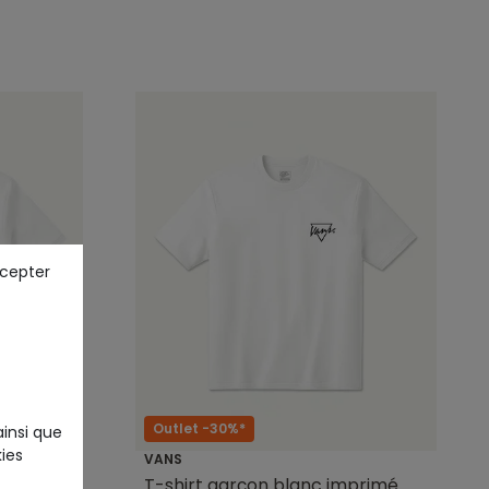
ccepter
Outlet -30%*
ainsi que
ies
VANS
blanc
T-shirt garçon blanc imprimé