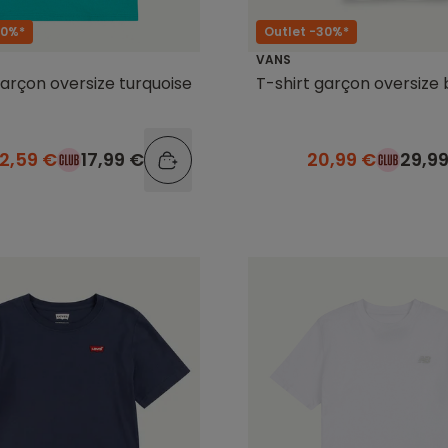
30%*
Outlet -30%*
VANS
garçon oversize turquoise
T-shirt garçon oversize 
12,59 €
17,99 €
20,99 €
29,9