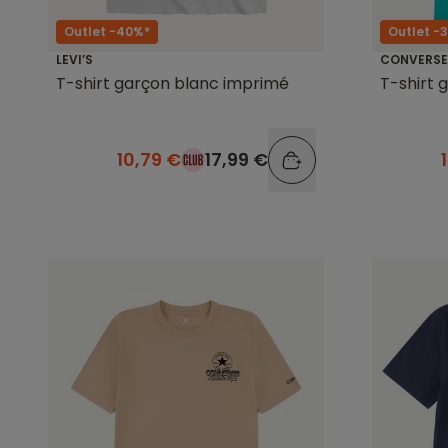
Outlet -40%*
Outlet -
LEVI’S
CONVERSE
T-shirt garçon blanc imprimé
T-shirt 
10,79 €
17,99 €