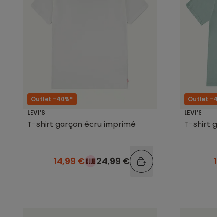
Outlet -40%*
Outlet -
LEVI’S
LEVI’S
T-shirt garçon écru imprimé
T-shirt 
14,99 €
24,99 €