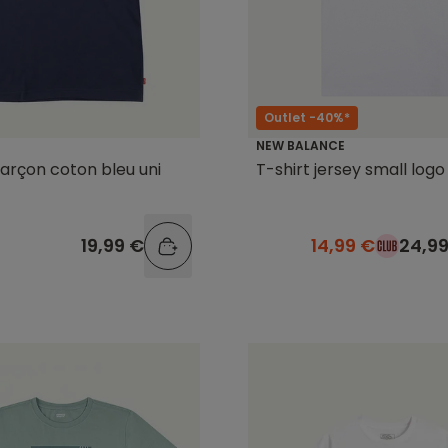
Outlet -40%*
NEW BALANCE
garçon coton bleu uni
T-shirt jersey small logo
19,99 €
14,99 €
24,9