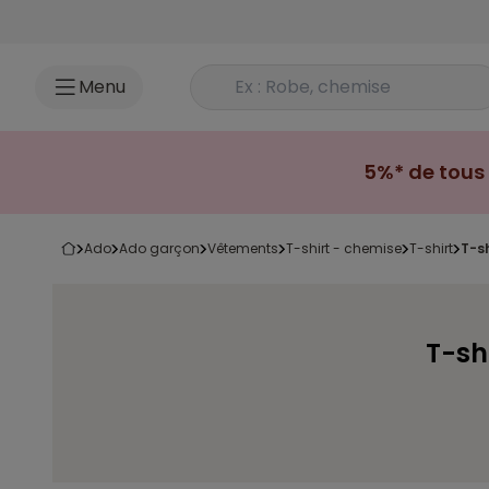
Accéder au contenu
Rechercher un produit
Menu
5%* de tous 
ado
ado garçon
vêtements
t-shirt - chemise
t-shirt
t-
T-sh