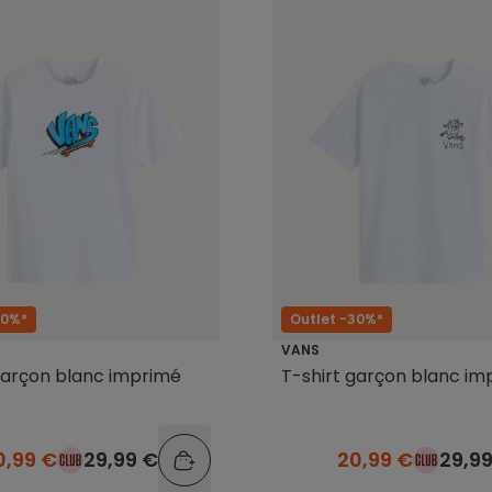
30%*
Outlet -30%*
VANS
garçon blanc imprimé
T-shirt garçon blanc im
0,99 €
29,99 €
20,99 €
29,9