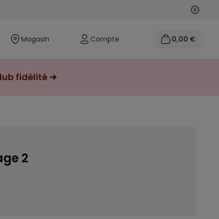
Suivan
Précéd
Magasin
Compte
0,00 €
ub fidélité ➔
age 2