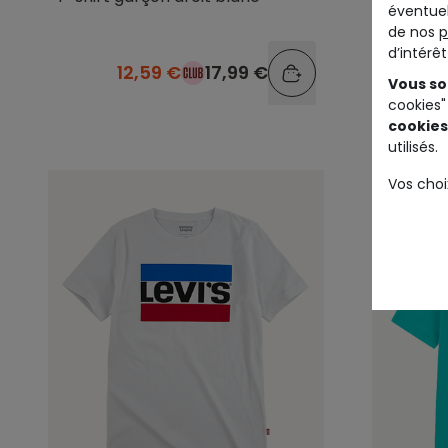
éventuel
de nos
p
d’intérê
12,59 €
17,99 €
Vous so
cookies"
cookies
utilisés.
Vos choi