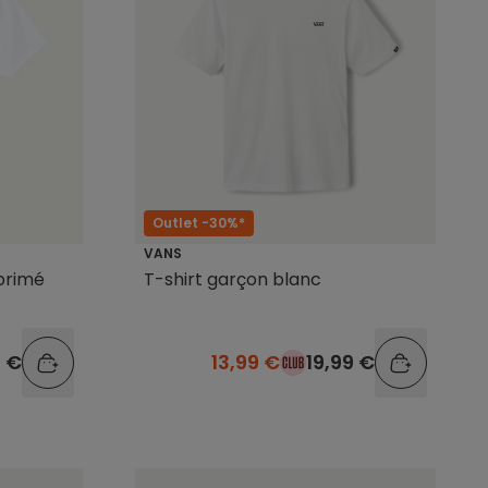
Outlet -30%*
VANS
primé
T-shirt garçon blanc
9 €
13,99 €
19,99 €