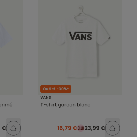
Outlet -30%*
VANS
primé
T-shirt garcon blanc
9 €
16,79 €
23,99 €