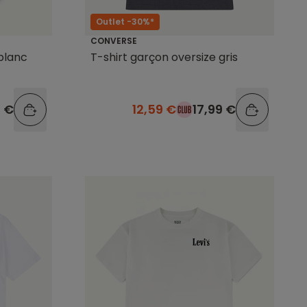
Outlet -30%*
CONVERSE
blanc
T-shirt garçon oversize gris
9 €
12,59 €
17,99 €