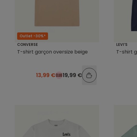
Outlet -30%*
CONVERSE
LEVI’S
T-shirt garçon oversize beige
T-shirt 
13,99 €
19,99 €