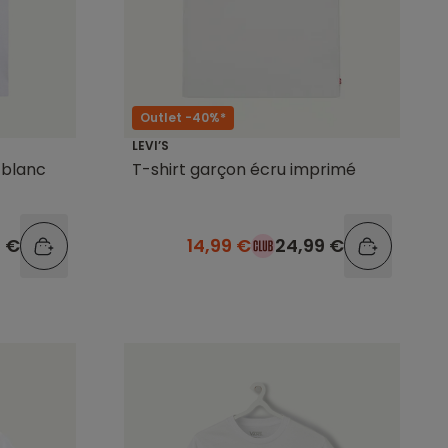
Outlet -40%*
LEVI’S
 blanc
T-shirt garçon écru imprimé
9 €
14,99 €
24,99 €