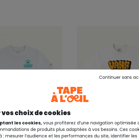
Continuer sans a
 vos choix de cookies
Outlet -30%*
30%*
ptant les cookies,
vous profiterez d’une navigation optimisée 
mandations de produits plus adaptées à vos besoins. Ces cook
VANS
à : mesurer l’audience et les performances du site, identifier les
T-shirt garçon oversize 
garçon oversize blanc