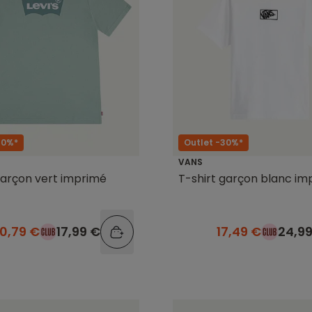
40%*
Outlet -30%*
VANS
garçon vert imprimé
T-shirt garçon blanc im
10,79 €
17,99 €
17,49 €
24,9