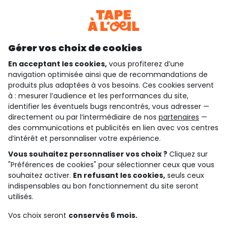
Téléchargez notre application
Découvrir notre application
Gérer vos choix de cookies
En acceptant les cookies,
vous profiterez d’une
navigation optimisée ainsi que de recommandations de
qui sommes-nous ?
produits plus adaptées à vos besoins. Ces cookies servent
à : mesurer l’audience et les performances du site,
besoin d'aide ?
identifier les éventuels bugs rencontrés, vous adresser —
directement ou par l’intermédiaire de nos
partenaires
—
le club fidélité
des communications et publicités en lien avec vos centres
d’intérêt et personnaliser votre expérience.
notre catalogue
Vous souhaitez personnaliser vos choix ?
Cliquez sur
"Préférences de cookies" pour sélectionner ceux que vous
souhaitez activer.
En refusant les cookies,
seuls ceux
indispensables au bon fonctionnement du site seront
Conditions générales de ventes et d'utilisation
Conditions d’utilisation des réseaux sociaux
utilisés.
Politique de confidentialité
*Conditions des offres
Vos choix seront
conservés 6 mois.
Cookies et données personnelles
Accessibilité : partiellement conforme