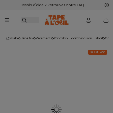
Besoin d'aide ? Retrouvez notre FAQ
Accéder au contenu
Sui
Pré
bébé
bébé fille
vêtements
pantalon - combinaison - short
com
Outlet -50%*