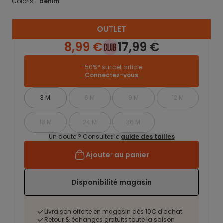
Coloris :
denim
OUTLET
8,99 €
17,99 €
-50%* sur cet article
Connectez-vous
3 M
6 M
9 M
12 M
18 M
24 M
36 M
Un doute ? Consultez le
guide des tailles
Ajouter au panier
Disponibilité magasin
Livraison offerte en magasin dès 10€ d'achat
Retour & échanges gratuits toute la saison