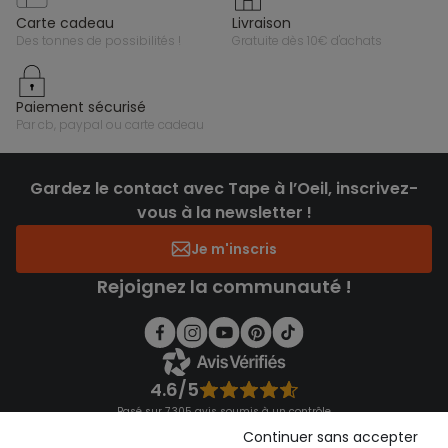
carte cadeau
livraison
des tonnes de possibilités !
gratuite dès 10€ d'achats
paiement sécurisé
par cb, paypal ou carte cadeau
Gardez le contact avec Tape à l’Oeil, inscrivez-
vous à la newsletter !
Je m'inscris
Rejoignez la communauté !
4.6/5
Basé sur 7 305 avis soumis à un contrôle
Voir l’attestation de confiance
Continuer sans accepter
Consulter les CGU