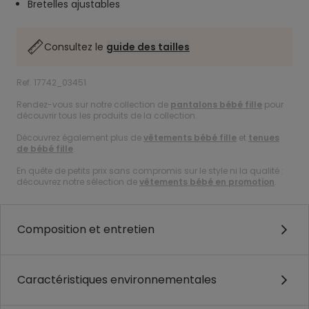
Bretelles ajustables
Consultez le
guide des tailles
Ref. 17742_03451
Rendez-vous sur notre collection de
pantalons bébé fille
pour
découvrir tous les produits de la collection.
Découvrez également plus de
vêtements bébé fille
et
tenues
de bébé fille
.
En quête de petits prix sans compromis sur le style ni la qualité :
découvrez notre sélection de
vêtements bébé en promotion
.
Composition et entretien
Caractéristiques environnementales