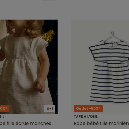
50%*
+1
Outlet -50%*
EIL
TAPE A L'OEIL
é fille écrue manches
Robe bébé fille marinièr