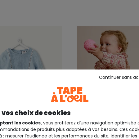
Continuer sans a
 vos choix de cookies
Jusqu'au 4 ans
ptant les cookies,
vous profiterez d’une navigation optimisée 
mandations de produits plus adaptées à vos besoins. Ces cook
EIL
TAPE A L'OEIL
à : mesurer l’audience et les performances du site, identifier les
nches longues bébé
Robe bébé fille fleurie à