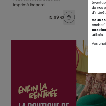
éventuel
imprimé léopard
fille en 
de nos
p
d’intérê
15,99 €
Vous so
cookies"
cookies
utilisés.
Vos choi