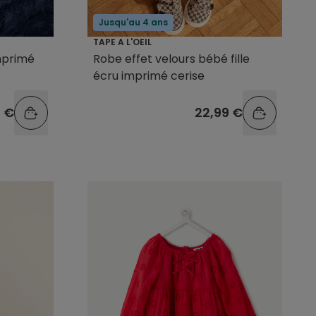
Jusqu'au 4 ans
TAPE A L'OEIL
mprimé
Robe effet velours bébé fille
écru imprimé cerise
9 €
22,99 €