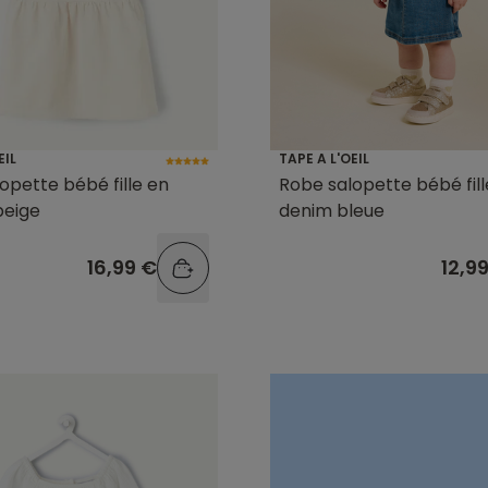
EIL
TAPE A L'OEIL
opette bébé fille en
Robe salopette bébé fill
beige
denim bleue
16,99 €
12,9