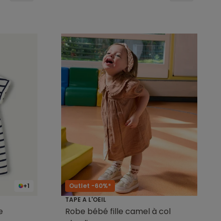
+1
Outlet -60%*
TAPE A L'OEIL
e
Robe bébé fille camel à col