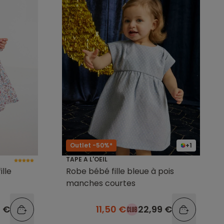
Outlet -50%*
+1
TAPE A L'OEIL
lle
Robe bébé fille bleue à pois
manches courtes
9 €
11,50 €
22,99 €