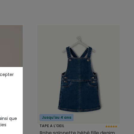
ccepter
Jusqu'au 4 ans
ainsi que
ies
TAPE A L'OEIL
 volants
Robe salopette bébé fille denim