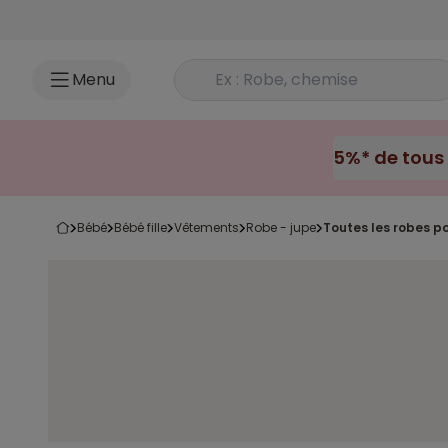
Accéder au contenu
Rechercher un produit
Menu
bébé
bébé fille
vêtements
robe - jupe
toutes les robes po