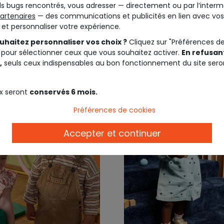
s bugs rencontrés, vous adresser — directement ou par l’interm
jean bleu broderies
artenaires
— des communications et publicités en lien avec vos
t et personnaliser votre expérience.
19,99 €
22,9
uhaitez personnaliser vos choix ?
Cliquez sur "Préférences d
 pour sélectionner ceux que vous souhaitez activer.
En refusant
,
seuls ceux indispensables au bon fonctionnement du site sero
x seront
conservés 6 mois.
Préférences de cookies
Accepter et continuer