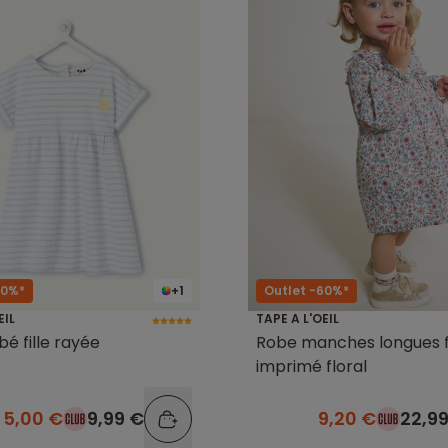
50%*
+1
Outlet -60%*
EIL
TAPE A L'OEIL
é fille rayée
Robe manches longues fi
imprimé floral
5,00 €
9,99 €
9,20 €
22,9