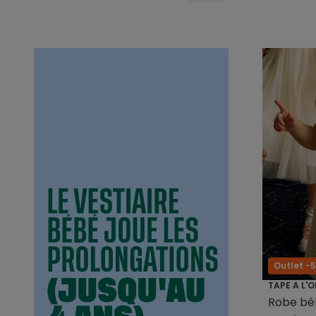
Outlet -
TAPE A L'O
Robe béb