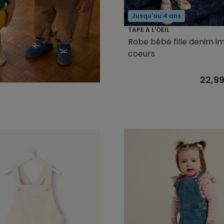
Jusqu'au 4 ans
TAPE A L'OEIL
Robe bébé fille denim i
coeurs
22,9