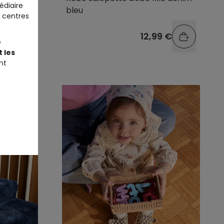
édiaire
bleu
 centres
9 €
12,99 €
e
 les
nt