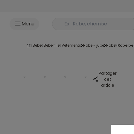
Accéder au contenu
Rechercher un produit
Menu
bébé
bébé fille
vêtements
robe - jupe
robe
robe bé
Partager
cet
article