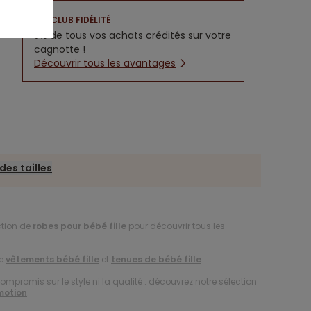
CLUB FIDÉLITÉ
5% de tous vos achats crédités sur votre
cagnotte !
Découvrir tous les avantages
des tailles
ction de
robes pour bébé fille
pour découvrir tous les
de
vêtements bébé fille
et
tenues de bébé fille
.
compromis sur le style ni la qualité : découvrez notre sélection
motion
.