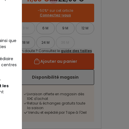
-50%* sur cet article
Connectez-vous
3 M
6 M
9 M
12 M
ainsi que
18 M
24 M
36 M
ies
Un doute ? Consultez le
guide des tailles
édiaire
Ajouter au panier
 centres
Disponibilité magasin
e
 les
nt
Livraison offerte en magasin dès
10€ d'achat
Retour & échanges gratuits toute
la saison
Vendu et expédié par Tape à l'Oeil