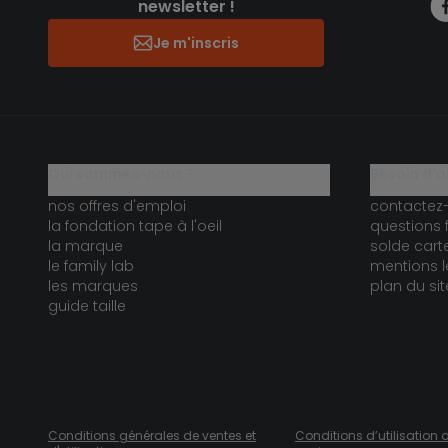
newsletter !
Je m'inscris
qui sommes-nous ?
besoin d'a
nos offres d'emploi
contactez
la fondation tape à l'oeil
questions 
la marque
solde car
le family lab
mentions l
les marques
plan du sit
guide taille
Conditions générales de ventes et
Conditions d’utilisation 