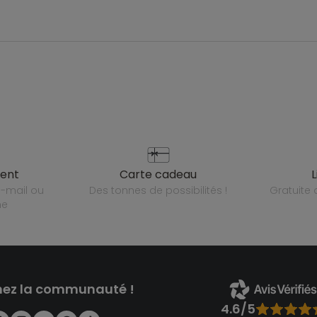
ient
carte cadeau
des tonnes de possibilités !
gratuit
ne
nez la communauté !
4.6/5