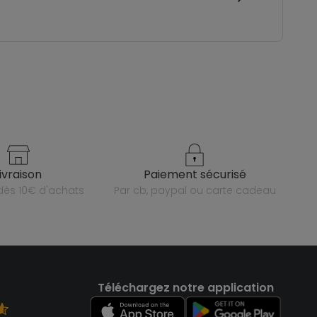
livraison
paiement sécurisé
e dès 10€ d'achats
par cb, paypal ou carte cadeau
Téléchargez notre application