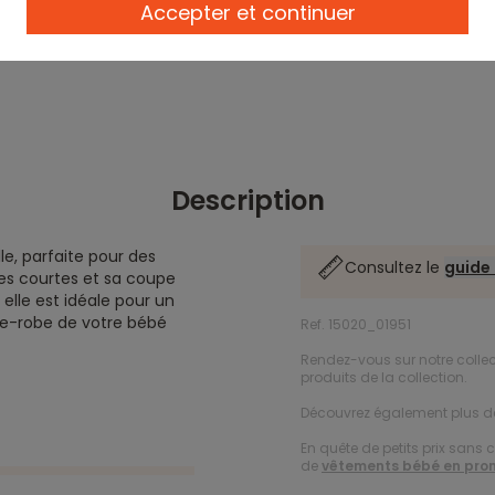
Accepter et continuer
Description
e, parfaite pour des
Consultez le
guide 
es courtes et sa coupe
, elle est idéale pour un
rde-robe de votre bébé
Ref. 15020_01951
Rendez-vous sur notre colle
produits de la collection.
Découvrez également plus 
En quête de petits prix sans 
de
vêtements bébé en pro