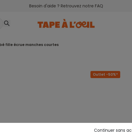
Besoin d'aide ? Retrouvez notre FAQ
bé fille écrue manches courtes
Outlet -50%*
Continuer sans a