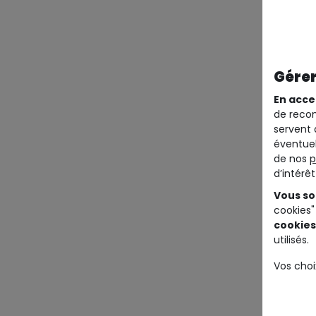
Gérer
En acce
de recom
servent 
éventuel
de nos
p
d’intérê
Vous so
cookies"
cookies
utilisés.
Vos choi