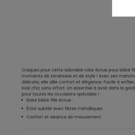
Craquez pour cette adorable robe écrue pour bébé fill
moments de tendresse et de style ! Avec ses manch
délicate, elle allie confort et élégance. Facile à enfiler
look chic sans effort. Un essentiel à avoir dans la ga
pour toutes les occasions spéciales !
Robe bébé fille écrue
Éclat subtile avec fibres métalliques
Confort et aisance de mouvement