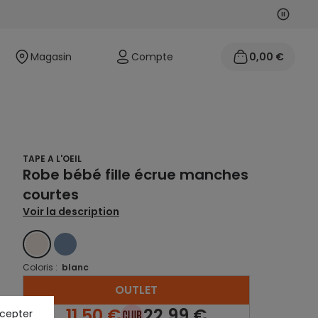
Suivan
Précéd
Magasin
Compte
0,00 €
TAPE A L'OEIL
Robe bébé fille écrue manches
courtes
Voir la description
BLANC
BLEU
Coloris :
blanc
OUTLET
11,50 €
22,99 €
ccepter