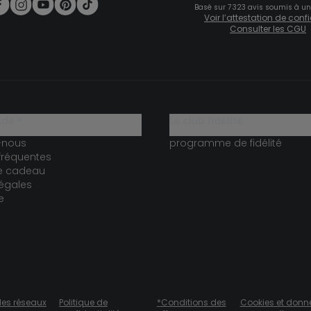
Basé sur 7 323 avis soumis à un
Voir l’attestation de con
Consulter les CGU
ide ?
le club fidélité
-nous
programme de fidélité
fréquentes
te cadeau
égales
e
des réseaux
Politique de
*Conditions des
Cookies et donn