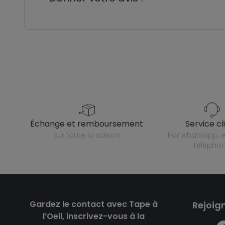
échange et remboursement
service cl
sur toute la saison
par whatsapp, e-mail ou
télépho
Gardez le contact avec Tape à
Rejoig
l’Oeil, inscrivez-vous à la