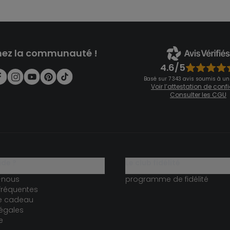
nez la communauté !
4.6/5
Basé sur 7 343 avis soumis à un
Voir l’attestation de con
Consulter les CGU
ide ?
le club fidélité
-nous
programme de fidélité
fréquentes
te cadeau
égales
e