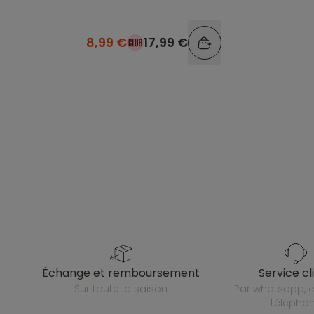
8,99 €
17,99 €
échange et remboursement
service cl
sur toute la saison
par whatsapp, e-mail ou
télépho