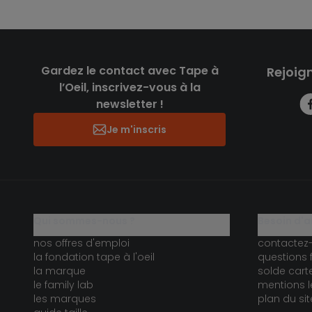
Gardez le contact avec Tape à
Rejoig
l’Oeil, inscrivez-vous à la
newsletter !
Je m'inscris
qui sommes-nous ?
besoin d'a
nos offres d'emploi
contactez
la fondation tape à l'oeil
questions 
la marque
solde car
le family lab
mentions l
les marques
plan du sit