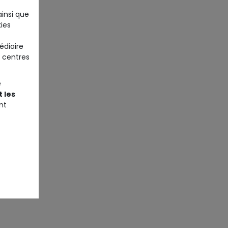
ainsi que
ies
édiaire
 centres
e
 les
nt