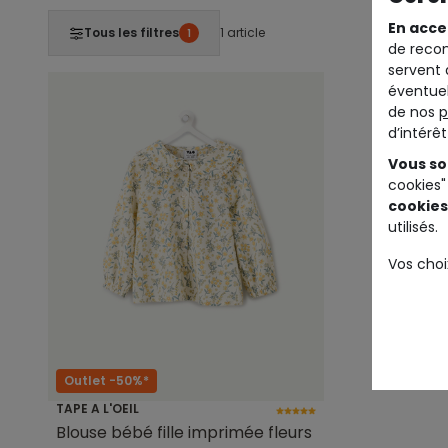
En acce
Tous les filtres
1 article
1
de recom
servent 
éventuel
de nos
p
d’intérê
Vous so
cookies"
cookies
utilisés.
Vos choi
Outlet -50%*
TAPE A L'OEIL
Blouse bébé fille imprimée fleurs