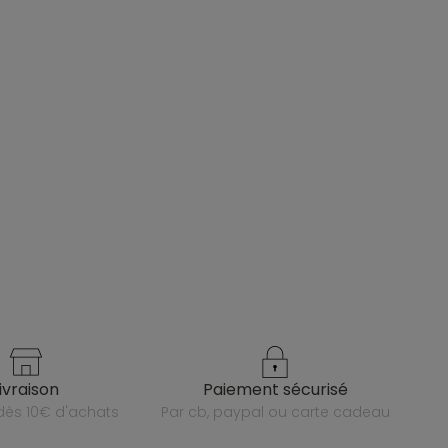
livraison
paiement sécurisé
e dès 10€ d'achats
par cb, paypal ou carte cadeau