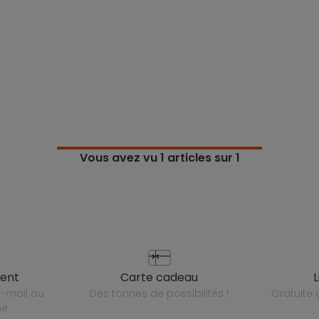
Vous avez vu
1
articles sur 1
ient
carte cadeau
des tonnes de possibilités !
gratuit
ne