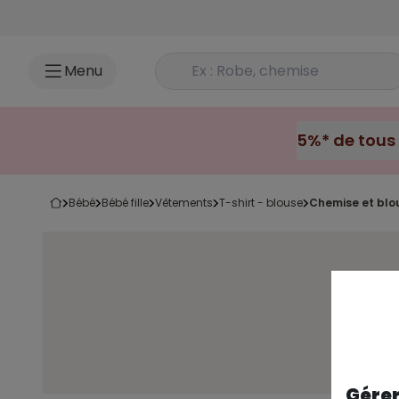
Accéder au contenu
Rechercher un produit
Menu
bébé
bébé fille
vêtements
t-shirt - blouse
chemise et blo
Gérer