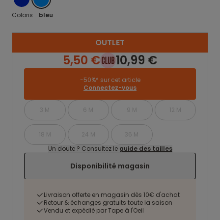
Coloris :
bleu
OUTLET
5,50 €
10,99 €
-50%* sur cet article
Connectez-vous
3 M
6 M
9 M
12 M
18 M
24 M
36 M
Un doute ? Consultez le
guide des tailles
Disponibilité magasin
Livraison offerte en magasin dès 10€ d'achat
Retour & échanges gratuits toute la saison
Vendu et expédié par Tape à l'Oeil