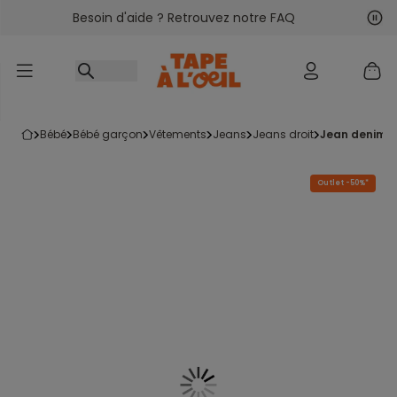
Besoin d'aide ? Retrouvez notre FAQ
Accéder au contenu
Sui
Pré
bébé
bébé garçon
vêtements
jeans
jeans droit
jean denim 
Outlet -50%*