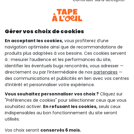
Consulter les CGU
Téléchargez notre application
Découvrir notre application
Gérer vos choix de cookies
En acceptant les cookies,
vous profiterez d’une
navigation optimisée ainsi que de recommandations de
qui sommes-nous ?
produits plus adaptées à vos besoins. Ces cookies servent
à : mesurer l’audience et les performances du site,
besoin d'aide ?
identifier les éventuels bugs rencontrés, vous adresser —
directement ou par l’intermédiaire de nos
partenaires
—
le club fidélité
des communications et publicités en lien avec vos centres
d’intérêt et personnaliser votre expérience.
notre catalogue
Vous souhaitez personnaliser vos choix ?
Cliquez sur
"Préférences de cookies" pour sélectionner ceux que vous
souhaitez activer.
En refusant les cookies,
seuls ceux
indispensables au bon fonctionnement du site seront
Conditions générales de ventes et d'utilisation
Conditions d’utilisation des réseaux sociaux
utilisés.
Politique de confidentialité
*Conditions des offres
Vos choix seront
conservés 6 mois.
Cookies et données personnelles