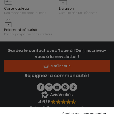
carte cadeau
livraison
des tonnes de possibilités !
gratuite dès 10€ d'achats
paiement sécurisé
par cb, paypal ou carte cadeau
Gardez le contact avec Tape à l’Oeil, inscrivez-
vous à la newsletter !
Je m'inscris
Rejoignez la communauté !
4.6/5
Basé sur 7 323 avis soumis à un contrôle
Voir l’attestation de confiance
Continuer sans accepter