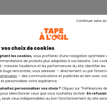
Continuer sans a
 vos choix de cookies
ptant les cookies,
vous profiterez d’une navigation optimisée 
mandations de produits plus adaptées à vos besoins. Ces cook
à : mesurer l’audience et les performances du site, identifier les
s bugs rencontrés, vous adresser — directement ou par l’interm
artenaires
— des communications et publicités en lien avec vos
t et personnaliser votre expérience.
uhaitez personnaliser vos choix ?
Cliquez sur "Préférences d
 pour sélectionner ceux que vous souhaitez activer.
En refusant
 4 ans
Jusqu'au 4 ans
,
seuls ceux indispensables au bon fonctionnement du site sero
EIL
TAPE A L'OEIL
é garçon droit bleu
Jean droit bébé garçon