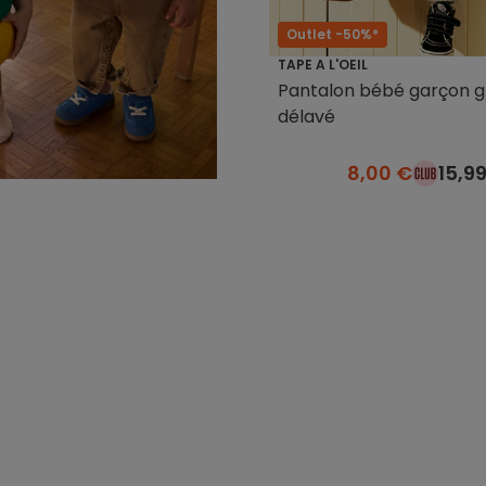
Outlet -50%*
TAPE A L'OEIL
Pantalon bébé garçon g
délavé
8,00 €
15,9