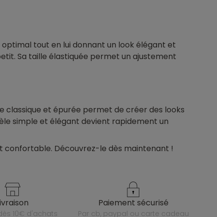
 optimal tout en lui donnant un look élégant et
petit. Sa taille élastiquée permet un ajustement
pe classique et épurée permet de créer des looks
dèle simple et élégant devient rapidement un
 et confortable. Découvrez-le dès maintenant !
livraison
paiement sécurisé
e dès 10€ d'achats
par cb, paypal ou carte cadeau