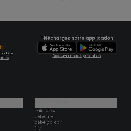
Téléchargez notre application
 contrôle
Découvrir notre application
fiance
notre catalogue
naissance
bébé fille
bébé garçon
fille