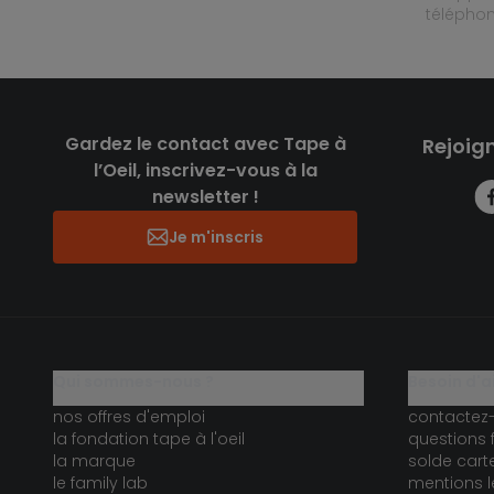
télépho
Gardez le contact avec Tape à
Rejoig
l’Oeil, inscrivez-vous à la
newsletter !
Je m'inscris
qui sommes-nous ?
besoin d'a
nos offres d'emploi
contactez
la fondation tape à l'oeil
questions 
la marque
solde car
le family lab
mentions l