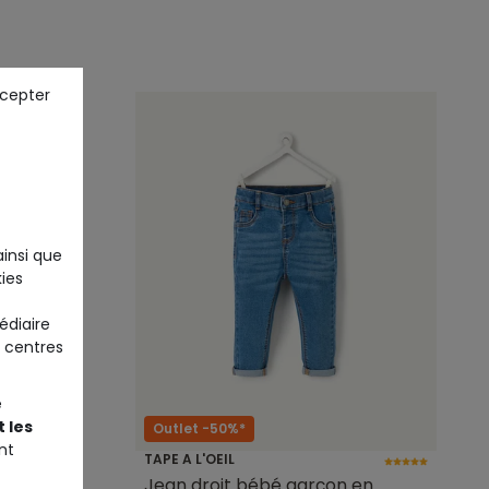
ccepter
ainsi que
ies
édiaire
 centres
e
 les
Outlet -50%*
nt
TAPE A L'OEIL
 denim
Jean droit bébé garçon en