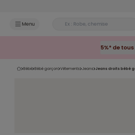
Accéder au contenu
Rechercher un produit
Menu
bébé
bébé garçon
vêtements
jeans
jeans droits bébé 