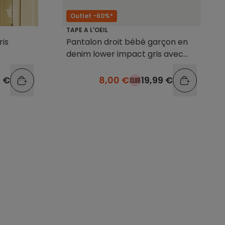
Outlet -60%*
TAPE A L'OEIL
ris
Pantalon droit bébé garçon en
denim lower impact gris avec
ceinture
9 €
8,00 €
19,99 €