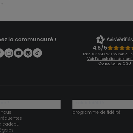
ne
nez la communauté !
4.6/5
Basé sur 7 343 avis soumis à un
Voir l’attestation de con
Consulter les CGU
ide ?
le club fidélité
-nous
programme de fidélité
fréquentes
te cadeau
égales