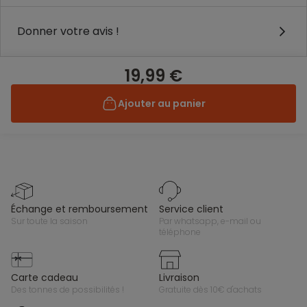
Donner votre avis !
19,99 €
Ajouter au panier
échange et remboursement
service client
sur toute la saison
par whatsapp, e-mail ou
téléphone
carte cadeau
livraison
des tonnes de possibilités !
gratuite dès 10€ d'achats