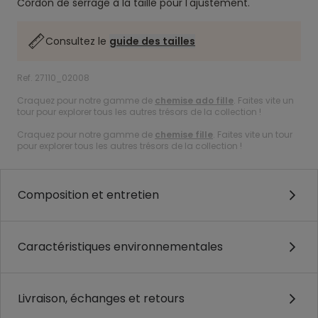
Cordon de serrage à la taille pour l'ajustement.
Consultez le
guide des tailles
Ref. 27110_02008
Craquez pour notre gamme de
chemise ado fille
. Faites vite un
tour pour explorer tous les autres trésors de la collection !
Craquez pour notre gamme de
chemise fille
. Faites vite un tour
pour explorer tous les autres trésors de la collection !
Composition et entretien
Caractéristiques environnementales
Livraison, échanges et retours