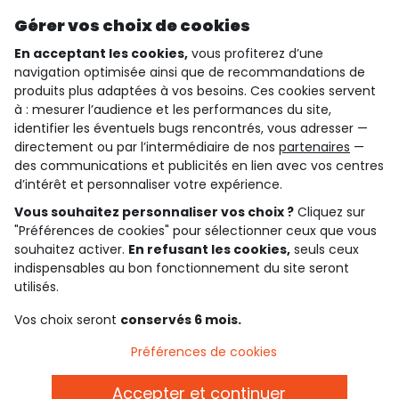
Découvrir notre application
Gérer vos choix de cookies
En acceptant les cookies,
vous profiterez d’une
navigation optimisée ainsi que de recommandations de
qui sommes-nous ?
produits plus adaptées à vos besoins. Ces cookies servent
à : mesurer l’audience et les performances du site,
besoin d'aide ?
identifier les éventuels bugs rencontrés, vous adresser —
directement ou par l’intermédiaire de nos
partenaires
—
le club fidélité
des communications et publicités en lien avec vos centres
d’intérêt et personnaliser votre expérience.
notre catalogue
Vous souhaitez personnaliser vos choix ?
Cliquez sur
"Préférences de cookies" pour sélectionner ceux que vous
souhaitez activer.
En refusant les cookies,
seuls ceux
indispensables au bon fonctionnement du site seront
Conditions générales de ventes et d'utilisation
Conditions d’utilisation des réseaux sociaux
utilisés.
Politique de confidentialité
*Conditions des offres
Vos choix seront
conservés 6 mois.
Cookies et données personnelles
Accessibilité : partiellement conforme
Préférences de cookies
Paramètres des cookies
Accepter et continuer