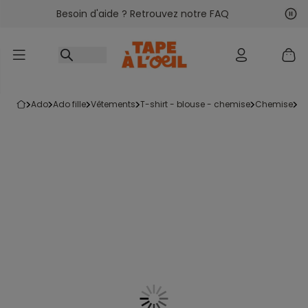
Besoin d'aide ? Retrouvez notre FAQ
Accéder au contenu
Sui
Pré
ado
ado fille
vêtements
t-shirt - blouse - chemise
chemise
l