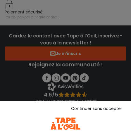
paiement sécurisé
par cb, paypal ou carte cadeau
Gardez le contact avec Tape à l’Oeil, inscrivez-
vous à la newsletter !
Je m'inscris
Rejoignez la communauté !
4.6/5
Basé sur 7 339 avis soumis à un contrôle
Voir l’attestation de confiance
Continuer sans accepter
Consulter les CGU
Téléchargez notre application