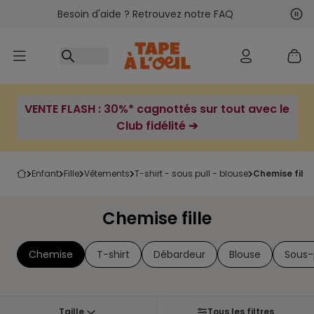
Besoin d'aide ? Retrouvez notre FAQ
Accéder au contenu
Sui
Pré
VENTE FLASH : 30%* cagnottés sur tout avec le
Club fidélité ➔
enfant
fille
vêtements
t-shirt - sous pull - blouse
chemise fille
Chemise fille
Chemise
T-shirt
Débardeur
Blouse
Sous-
Taille
Tous les filtres