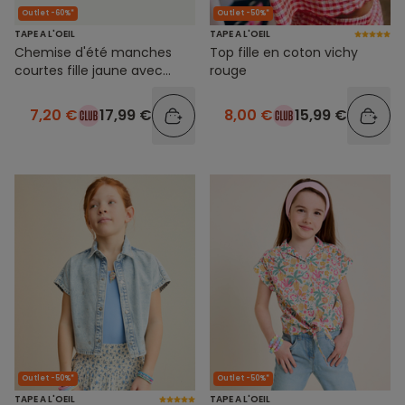
Outlet -60%*
Outlet -50%*
TAPE A L'OEIL
TAPE A L'OEIL
Chemise d'été manches
Top fille en coton vichy
courtes fille jaune avec
rouge
imprimé à fleurs
7,20 €
17,99 €
8,00 €
15,99 €
Outlet -50%*
Outlet -50%*
TAPE A L'OEIL
TAPE A L'OEIL