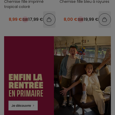
Chemise fille imprimé
Chemise fille bleu à rayures
tropical coloré
8,99 €
17,99 €
8,00 €
19,99 €