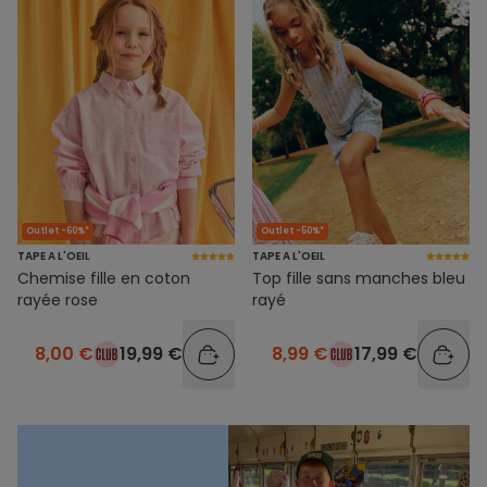
Outlet -60%*
Outlet -50%*
TAPE A L'OEIL
TAPE A L'OEIL
Chemise fille en coton
Top fille sans manches bleu
rayée rose
rayé
8,00 €
19,99 €
8,99 €
17,99 €