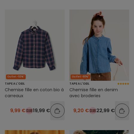
Outlet -50%*
Outlet -60%*
TAPE A L'OEIL
TAPE A L'OEIL
Chemise fille en coton bio à
Chemise fille en denim
carreaux
avec broderies
9,99 €
19,99 €
9,20 €
22,99 €