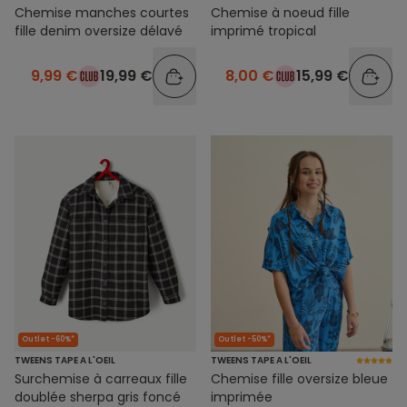
Chemise manches courtes
Chemise à noeud fille
fille denim oversize délavé
imprimé tropical
9,99 €
19,99 €
8,00 €
15,99 €
Outlet -60%*
Outlet -50%*
TWEENS TAPE A L'OEIL
TWEENS TAPE A L'OEIL
Surchemise à carreaux fille
Chemise fille oversize bleue
doublée sherpa gris foncé
imprimée