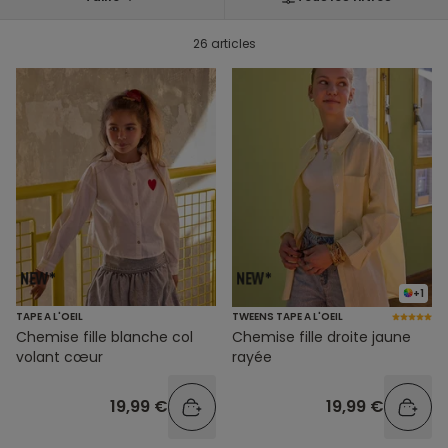
26 articles
+1
TAPE A L'OEIL
TWEENS TAPE A L'OEIL
Chemise fille blanche col
Chemise fille droite jaune
volant cœur
rayée
19,99 €
19,99 €