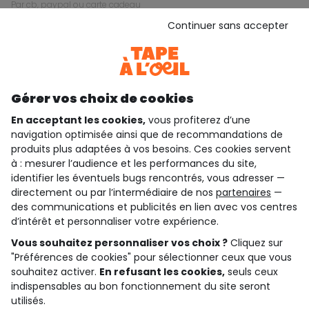
par cb, paypal ou carte cadeau
Continuer sans accepter
Gardez le contact avec Tape à l’Oeil, inscrivez-
vous à la newsletter !
Je m'inscris
Gérer vos choix de cookies
Rejoignez la communauté !
En acceptant les cookies,
vous profiterez d’une
navigation optimisée ainsi que de recommandations de
produits plus adaptées à vos besoins. Ces cookies servent
à : mesurer l’audience et les performances du site,
identifier les éventuels bugs rencontrés, vous adresser —
4.6/5
directement ou par l’intermédiaire de nos
partenaires
—
Basé sur 7 323 avis soumis à un contrôle
des communications et publicités en lien avec vos centres
Voir l’attestation de confiance
d’intérêt et personnaliser votre expérience.
Consulter les CGU
Téléchargez notre application
Vous souhaitez personnaliser vos choix ?
Cliquez sur
"Préférences de cookies" pour sélectionner ceux que vous
souhaitez activer.
En refusant les cookies,
seuls ceux
Découvrir notre application
indispensables au bon fonctionnement du site seront
utilisés.