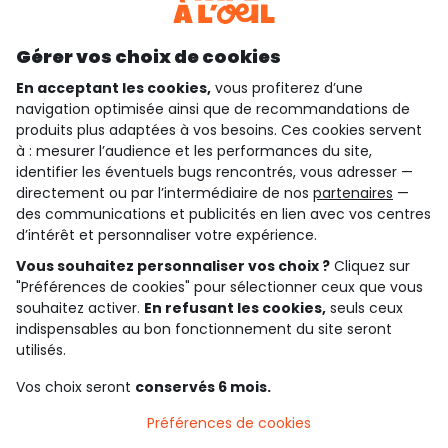
Découvrir notre application
Gérer vos choix de cookies
En acceptant les cookies,
vous profiterez d’une
navigation optimisée ainsi que de recommandations de
qui sommes-nous ?
produits plus adaptées à vos besoins. Ces cookies servent
à : mesurer l’audience et les performances du site,
besoin d'aide ?
identifier les éventuels bugs rencontrés, vous adresser —
directement ou par l’intermédiaire de nos
partenaires
—
le club fidélité
des communications et publicités en lien avec vos centres
d’intérêt et personnaliser votre expérience.
notre catalogue
Vous souhaitez personnaliser vos choix ?
Cliquez sur
"Préférences de cookies" pour sélectionner ceux que vous
souhaitez activer.
En refusant les cookies,
seuls ceux
indispensables au bon fonctionnement du site seront
Conditions générales de ventes et d'utilisation
Conditions d’utilisation des réseaux sociaux
utilisés.
Politique de confidentialité
*Conditions des offres
Vos choix seront
conservés 6 mois.
Cookies et données personnelles
Accessibilité : partiellement conforme
Préférences de cookies
Paramètres des cookies