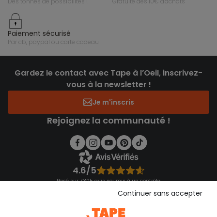
des tonnes de possibilités !
gratuite dès 10€ d'achats
paiement sécurisé
par cb, paypal ou carte cadeau
Gardez le contact avec Tape à l’Oeil, inscrivez-
vous à la newsletter !
Je m'inscris
Rejoignez la communauté !
4.6/5
Basé sur 7 305 avis soumis à un contrôle
Voir l’attestation de confiance
Continuer sans accepter
Consulter les CGU
Téléchargez notre application