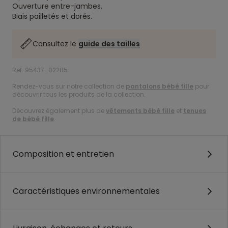
Ouverture entre-jambes.
Biais pailletés et dorés.
Consultez le
guide des tailles
Ref. 95437_02285
Rendez-vous sur notre collection de
pantalons bébé fille
pour
découvrir tous les produits de la collection.
Découvrez également plus de
vêtements bébé fille
et
tenues
de bébé fille
.
Composition et entretien
Caractéristiques environnementales