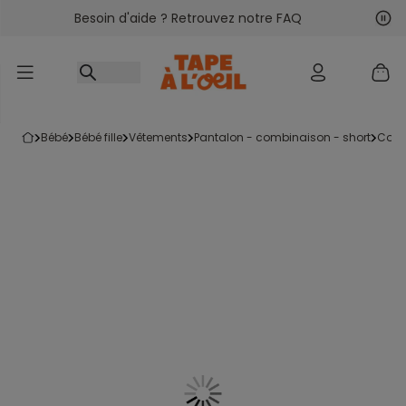
Besoin d'aide ? Retrouvez notre FAQ
Accéder au contenu
Sui
Pré
bébé
bébé fille
vêtements
pantalon - combinaison - short
com