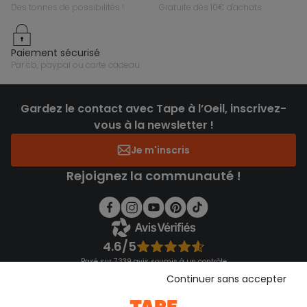
des tonnes de possibilités !
gratuite dès 10€ d'achats
paiement sécurisé
par cb, paypal ou carte cadeau
Gardez le contact avec Tape à l’Oeil, inscrivez-
vous à la newsletter !
Je m'inscris
Rejoignez la communauté !
4.6/5
Basé sur 7 339 avis soumis à un contrôle
Voir l’attestation de confiance
Continuer sans accepter
Consulter les CGU
Téléchargez notre application