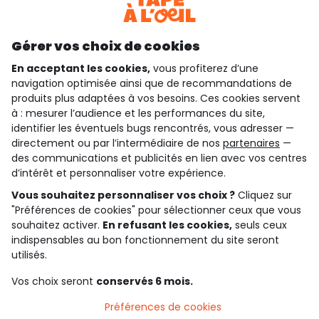
Découvrir notre application
Gérer vos choix de cookies
En acceptant les cookies,
vous profiterez d’une
navigation optimisée ainsi que de recommandations de
qui sommes-nous ?
produits plus adaptées à vos besoins. Ces cookies servent
à : mesurer l’audience et les performances du site,
besoin d'aide ?
identifier les éventuels bugs rencontrés, vous adresser —
directement ou par l’intermédiaire de nos
partenaires
—
le club fidélité
des communications et publicités en lien avec vos centres
d’intérêt et personnaliser votre expérience.
notre catalogue
Vous souhaitez personnaliser vos choix ?
Cliquez sur
"Préférences de cookies" pour sélectionner ceux que vous
souhaitez activer.
En refusant les cookies,
seuls ceux
indispensables au bon fonctionnement du site seront
Conditions générales de ventes et d'utilisation
Conditions d’utilisation des réseaux sociaux
utilisés.
Politique de confidentialité
*Conditions des offres
Vos choix seront
conservés 6 mois.
Cookies et données personnelles
Accessibilité : partiellement conforme
Préférences de cookies
Paramètres des cookies