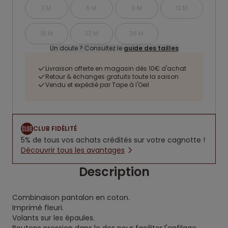
3 M
6 M
9 M
12 M
18 M
23 M
36 M
Un doute ? Consultez le
guide des tailles
Livraison offerte en magasin dès 10€ d'achat
Retour & échanges gratuits toute la saison
Vendu et expédié par Tape à l'Oeil
CLUB FIDÉLITÉ
5% de tous vos achats crédités sur votre cagnotte !
Découvrir tous les avantages
Description
Combinaison pantalon en coton.
Imprimé fleuri.
Volants sur les épaules.