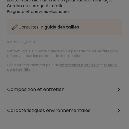
Boutons pression dans le dos pour faciliter l'enfilage.
Cordon de serrage à la taille.
Poignets et chevilles élastiqués.
Consultez le
guide des tailles
Ref. 63317_02011
Rendez-vous sur notre collection de
pantalons bébé fille
pour
découvrir tous les produits de la collection.
Découvrez également plus de
vêtements bébé fille
et
tenues
de bébé fille
.
Composition et entretien
Caractéristiques environnementales