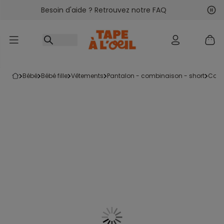
Besoin d'aide ? Retrouvez notre FAQ
Accéder au contenu
Sui
Pré
bébé
bébé fille
vêtements
pantalon - combinaison - short
com