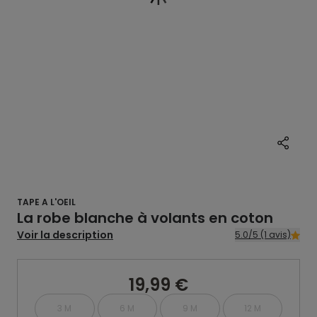
TAPE A L'OEIL
La robe blanche à volants en coton
Voir la description
5.0/5 (1 avis)
19,99 €
3 M
6 M
9 M
12 M