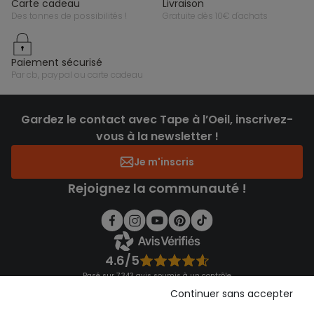
carte cadeau
livraison
des tonnes de possibilités !
gratuite dès 10€ d'achats
paiement sécurisé
par cb, paypal ou carte cadeau
Gardez le contact avec Tape à l’Oeil, inscrivez-
vous à la newsletter !
Je m'inscris
Rejoignez la communauté !
4.6/5
Basé sur 7 343 avis soumis à un contrôle
Voir l’attestation de confiance
Continuer sans accepter
Consulter les CGU
Téléchargez notre application