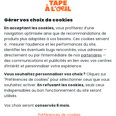
Découvrir notre application
Gérer vos choix de cookies
En acceptant les cookies,
vous profiterez d’une
navigation optimisée ainsi que de recommandations de
qui sommes-nous ?
produits plus adaptées à vos besoins. Ces cookies servent
à : mesurer l’audience et les performances du site,
besoin d'aide ?
identifier les éventuels bugs rencontrés, vous adresser —
directement ou par l’intermédiaire de nos
partenaires
—
le club fidélité
des communications et publicités en lien avec vos centres
d’intérêt et personnaliser votre expérience.
notre catalogue
Vous souhaitez personnaliser vos choix ?
Cliquez sur
"Préférences de cookies" pour sélectionner ceux que vous
souhaitez activer.
En refusant les cookies,
seuls ceux
indispensables au bon fonctionnement du site seront
Conditions générales de ventes et d'utilisation
Conditions d’utilisation des réseaux sociaux
utilisés.
Politique de confidentialité
*Conditions des offres
Vos choix seront
conservés 6 mois.
Cookies et données personnelles
Accessibilité : partiellement conforme
Préférences de cookies
Paramètres des cookies