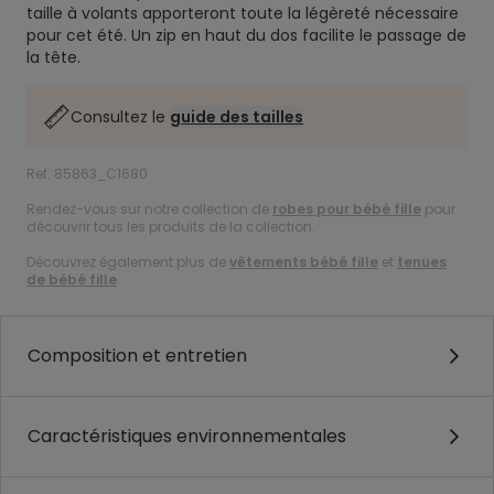
taille à volants apporteront toute la légèreté nécessaire
pour cet été. Un zip en haut du dos facilite le passage de
la tête.
Consultez le
guide des tailles
Ref. 85863_C1680
Rendez-vous sur notre collection de
robes pour bébé fille
pour
découvrir tous les produits de la collection.
Découvrez également plus de
vêtements bébé fille
et
tenues
de bébé fille
.
Composition et entretien
Caractéristiques environnementales