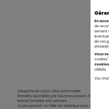
Gérer
En acce
de recom
servent 
éventuel
de nos
p
d’intérê
Vous so
cookies"
cookies
utilisés.
Vos choi
Salopette en coton ultra confortable.
Bretelles ajustables par boutons pression.
Revers cous
Noeud fantaisie à la ceinture.
Le plus produit: sa taille est élastique pour un meilleu