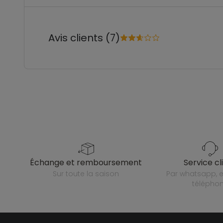
Avis clients (7)
échange et remboursement
service cl
sur toute la saison
par whatsapp, e-mail ou
télépho