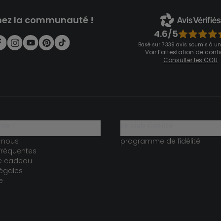
nez la communauté !
4.6/5
Basé sur 7 339 avis soumis à un
Voir l’attestation de con
Consulter les CGU
ide ?
le club fidélité
-nous
programme de fidélité
fréquentes
te cadeau
égales
e