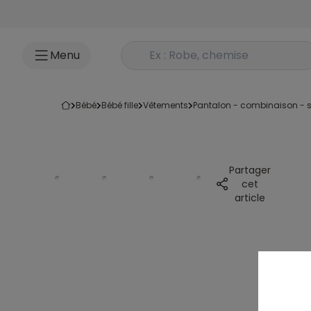
Accéder au contenu
Rechercher un produit
Menu
bébé
bébé fille
vêtements
pantalon - combinaison - s
Partager
cet
article