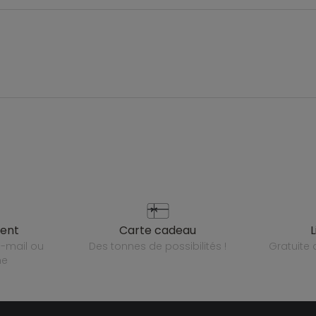
ient
carte cadeau
des tonnes de possibilités !
gratuit
ne