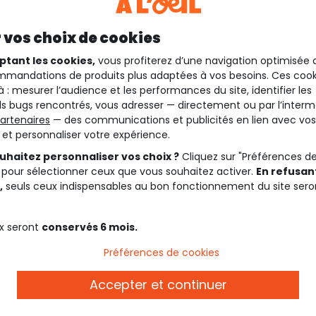
 vos choix de cookies
ptant les cookies,
vous profiterez d’une navigation optimisée 
mandations de produits plus adaptées à vos besoins. Ces cook
à : mesurer l’audience et les performances du site, identifier les
s bugs rencontrés, vous adresser — directement ou par l’interm
artenaires
— des communications et publicités en lien avec vos
t et personnaliser votre expérience.
uhaitez personnaliser vos choix ?
Cliquez sur "Préférences d
 pour sélectionner ceux que vous souhaitez activer.
En refusant
,
seuls ceux indispensables au bon fonctionnement du site sero
Description
x seront
conservés 6 mois.
Préférences de cookies
us aux chevilles.
Ref. 91008_01315
Accepter et continuer
Rendez-vous sur notre colle
r maintien.
de la collection.