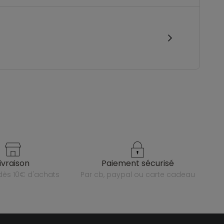
livraison
paiement sécurisé
e dès 10€ d'achats
par cb, paypal ou carte cadeau