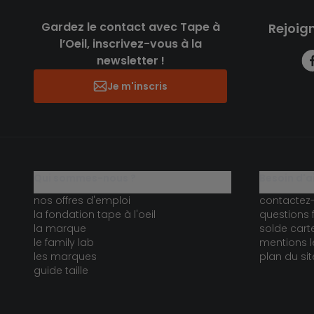
Gardez le contact avec Tape à
Rejoig
l’Oeil, inscrivez-vous à la
newsletter !
Je m'inscris
qui sommes-nous ?
besoin d'a
nos offres d'emploi
contactez
la fondation tape à l'oeil
questions 
la marque
solde car
le family lab
mentions l
les marques
plan du sit
guide taille