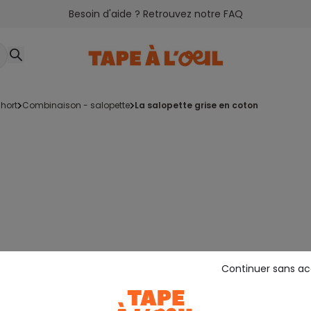
Besoin d'aide ? Retrouvez notre FAQ
hort
combinaison - salopette
la salopette grise en coton
Continuer sans a