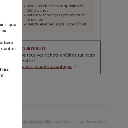
Livraison offerte en magasin dès
10€ d'achat
Retour & échanges gratuits toute
la saison
ainsi que
Vendu et expédié par Tape à l'Oeil
ies
édiaire
 centres
CLUB FIDÉLITÉ
5% de tous vos achats crédités sur votre
cagnotte !
e
Découvrir tous les avantages
 les
nt
ction de
pantalons bébé fille
pour découvrir tous les produits