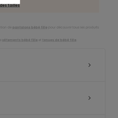
des tailles
ction de
pantalons bébé fille
pour découvrir tous les produits
de
vêtements bébé fille
et
tenues de bébé fille
.