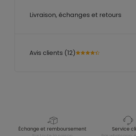
Livraison, échanges et retours
Avis clients (12)
échange et remboursement
service cl
sur toute la saison
par whatsapp, e-mail ou