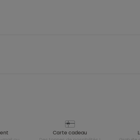
ient
carte cadeau
des tonnes de possibilités !
gratuit