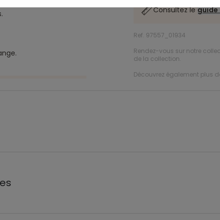
Consultez le
guide 
.
Ref. 97557_01934
Rendez-vous sur notre colle
ange.
de la collection.
Découvrez également plus 
les