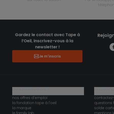
télépho
Gardez le contact avec Tape à
Rejoig
l’Oeil, inscrivez-vous à la
newsletter !
Je m'inscris
qui sommes-nous ?
besoin d'a
nos offres d'emploi
contactez
la fondation tape à l'oeil
questions 
la marque
solde car
le family lab
mentions l