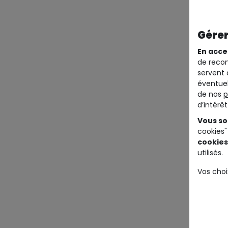
Gérer
En acce
de recom
servent 
éventuel
de nos
p
d’intérê
Vous so
cookies"
cookies
utilisés.
Vos choi