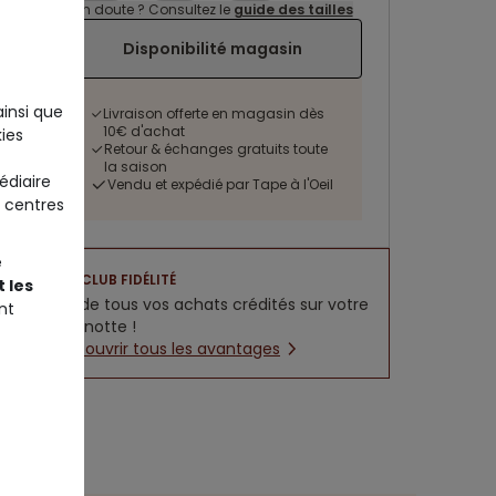
Un doute ? Consultez le
guide des tailles
Disponibilité magasin
ainsi que
Livraison offerte en magasin dès
10€ d'achat
ies
Retour & échanges gratuits toute
la saison
édiaire
Vendu et expédié par Tape à l'Oeil
 centres
e
CLUB FIDÉLITÉ
 les
5% de tous vos achats crédités sur votre
nt
cagnotte !
Découvrir tous les avantages