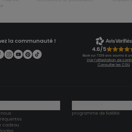
ne
nez la communauté !
4.6/5
Basé sur 7 339 avis soumis à un
Voir l’attestation de con
Consulter les CGU
ide ?
le club fidélité
-nous
programme de fidélité
fréquentes
te cadeau
égales