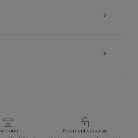
livraison
paiement sécurisé
e dès 10€ d'achats
par cb, paypal ou carte cadeau