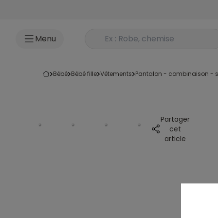
Accéder au contenu
Rechercher un produit
Menu
bébé
bébé fille
vêtements
pantalon - combinaison - s
Partager
cet
article