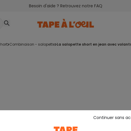
Besoin d'aide ? Retrouvez notre FAQ
hort
combinaison - salopette
la salopette short en jean avec volant
Continuer sans a