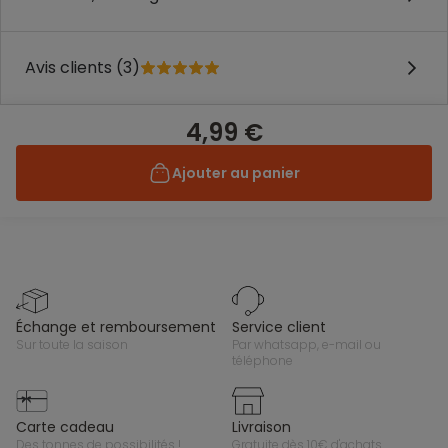
Avis clients (3)
4,99 €
Ajouter au panier
échange et remboursement
service client
sur toute la saison
par whatsapp, e-mail ou
téléphone
carte cadeau
livraison
des tonnes de possibilités !
gratuite dès 10€ d'achats