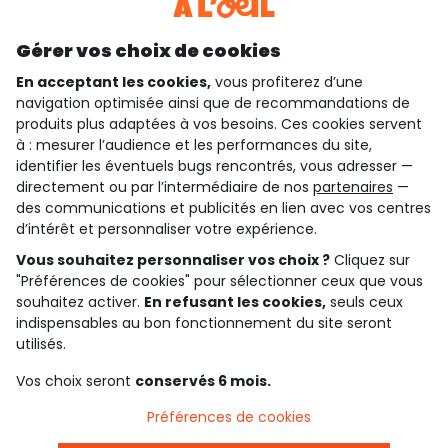
Découvrir notre application
Gérer vos choix de cookies
En acceptant les cookies,
vous profiterez d’une
navigation optimisée ainsi que de recommandations de
qui sommes-nous ?
produits plus adaptées à vos besoins. Ces cookies servent
à : mesurer l’audience et les performances du site,
besoin d'aide ?
identifier les éventuels bugs rencontrés, vous adresser —
directement ou par l’intermédiaire de nos
partenaires
—
le club fidélité
des communications et publicités en lien avec vos centres
d’intérêt et personnaliser votre expérience.
notre catalogue
Vous souhaitez personnaliser vos choix ?
Cliquez sur
"Préférences de cookies" pour sélectionner ceux que vous
souhaitez activer.
En refusant les cookies,
seuls ceux
indispensables au bon fonctionnement du site seront
Conditions générales de ventes et d'utilisation
Conditions d’utilisation des réseaux sociaux
utilisés.
Politique de confidentialité
*Conditions des offres
Vos choix seront
conservés 6 mois.
Cookies et données personnelles
Accessibilité : partiellement conforme
Préférences de cookies
Paramètres des cookies