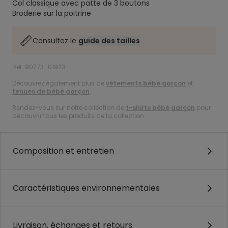
Col classique avec patte de 3 boutons
Broderie sur la poitrine
Consultez le
guide des tailles
Ref. 90773_01923
Découvrez également plus de
vêtements bébé garçon
et
tenues de bébé garçon
.
Rendez-vous sur notre collection de
t-shirts bébé garçon
pour
découvrir tous les produits de la collection.
Composition et entretien
Caractéristiques environnementales
Livraison, échanges et retours