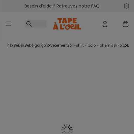
Besoin d'aide ? Retrouvez notre FAQ
Accéder au contenu
Sui
Pré
bébé
bébé garçon
vêtements
t-shirt - polo - chemise
polo
le