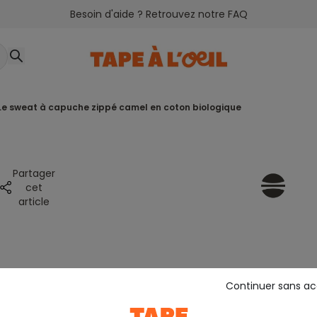
Besoin d'aide ? Retrouvez notre FAQ
le sweat à capuche zippé camel en coton biologique
Partager
cet
article
Continuer sans a