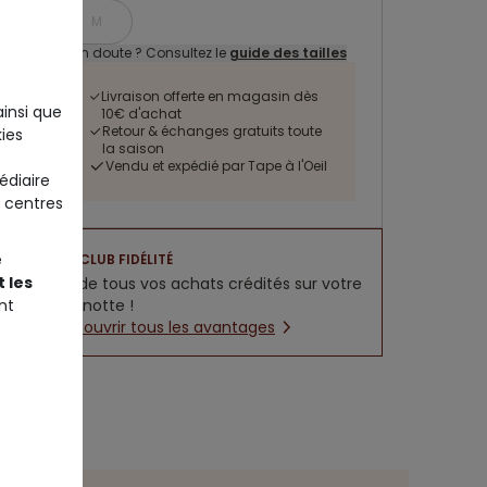
M
Un doute ? Consultez le
guide des tailles
Livraison offerte en magasin dès
ainsi que
10€ d'achat
Retour & échanges gratuits toute
ies
la saison
Vendu et expédié par Tape à l'Oeil
édiaire
 centres
e
CLUB FIDÉLITÉ
 les
5% de tous vos achats crédités sur votre
cagnotte !
nt
Découvrir tous les avantages