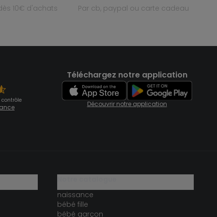
e dès 10€ d'achats
par cb, paypal ou carte cadeau
Téléchargez notre application
 contrôle
Découvrir notre application
fiance
notre catalogue
naissance
bébé fille
bébé garçon