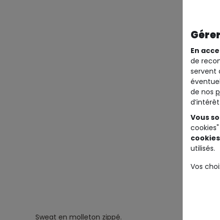
Gérer
En acce
de recom
servent 
éventuel
de nos
p
d’intérê
Vous so
cookies"
cookies
utilisés.
Vos choi
Sweat en molleton zippé.