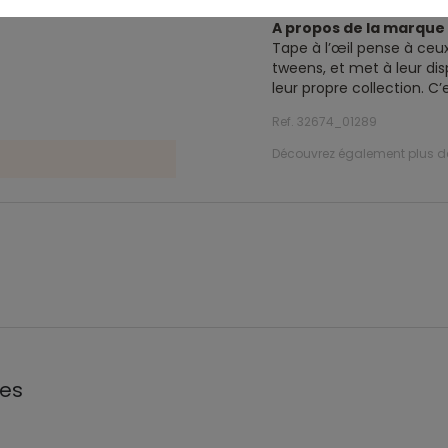
A propos de la marqu
Tape à l’œil pense à ceux
tweens, et met à leur dis
leur propre collection. C
Ref. 32674_01289
Découvrez également plus 
les