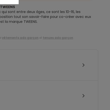
e TWEENS
 qui sont entre deux âges, ce sont les 10-16, les
position tout son savoir-faire pour co-créer avec eux
’est la marque TWEENS.
de
vêtements ado garçon
et
tenues ado garçon
.