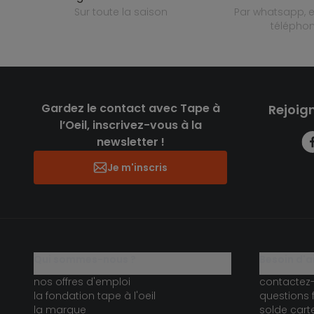
sur toute la saison
par whatsapp, e-mail ou
télépho
Gardez le contact avec Tape à
Rejoig
l’Oeil, inscrivez-vous à la
newsletter !
Je m'inscris
qui sommes-nous ?
besoin d'a
nos offres d'emploi
contactez
la fondation tape à l'oeil
questions 
la marque
solde car