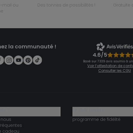
des tonnes de possibilités !
gratuit
ne
nez la communauté !
4.6/5
Basé sur 7 339 avis soumis à un
Voir l’attestation de con
Consulter les CGU
ide ?
le club fidélité
-nous
programme de fidélité
fréquentes
te cadeau