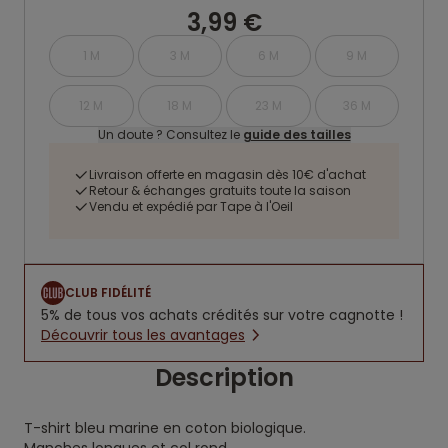
3,99 €
1 M
3 M
6 M
9 M
12 M
18 M
23 M
36 M
Un doute ? Consultez le
guide des tailles
Livraison offerte en magasin dès 10€ d'achat
Retour & échanges gratuits toute la saison
Vendu et expédié par Tape à l'Oeil
CLUB FIDÉLITÉ
5% de tous vos achats crédités sur votre cagnotte !
Découvrir tous les avantages
Description
T-shirt bleu marine en coton biologique.