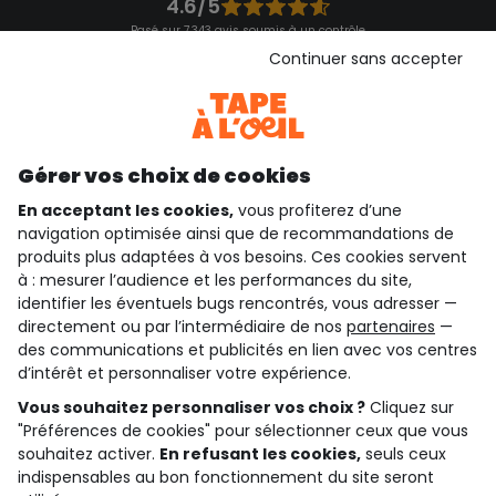
4.6/5
Basé sur 7 343 avis soumis à un contrôle
Voir l’attestation de confiance
Continuer sans accepter
Consulter les CGU
Téléchargez notre application
Découvrir notre application
Gérer vos choix de cookies
En acceptant les cookies,
vous profiterez d’une
navigation optimisée ainsi que de recommandations de
qui sommes-nous ?
produits plus adaptées à vos besoins. Ces cookies servent
à : mesurer l’audience et les performances du site,
besoin d'aide ?
identifier les éventuels bugs rencontrés, vous adresser —
directement ou par l’intermédiaire de nos
partenaires
—
le club fidélité
des communications et publicités en lien avec vos centres
d’intérêt et personnaliser votre expérience.
notre catalogue
Vous souhaitez personnaliser vos choix ?
Cliquez sur
"Préférences de cookies" pour sélectionner ceux que vous
souhaitez activer.
En refusant les cookies,
seuls ceux
indispensables au bon fonctionnement du site seront
Conditions générales de ventes et d'utilisation
Conditions d’utilisation des réseaux sociaux