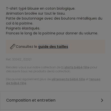
T-shirt typé blouse en coton biologique.
Animation brodée sur tout le tissu.
Patte de boutonnage avec des boutons métalliques du
col à la poitrine.
Poignets élastiqués.
Fronces le long de la poitrine pour donner du volume.
Consultez le
guide des tailles
Ref. 30342_02321
Rendez-vous sur notre collection de
t-shirts bébé fille
pour
découvrir tous les produits de la collection.
Découvrez également plus de
vêtements bébé fille
et
tenues
de bébé fille
.
Composition et entretien