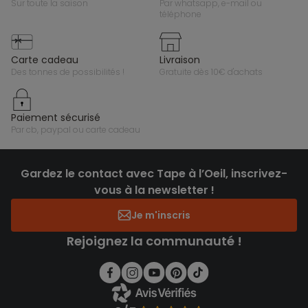
sur toute la saison
par whatsapp, e-mail ou
téléphone
carte cadeau
livraison
des tonnes de possibilités !
gratuite dès 10€ d'achats
paiement sécurisé
par cb, paypal ou carte cadeau
Gardez le contact avec Tape à l’Oeil, inscrivez-
vous à la newsletter !
Je m'inscris
Rejoignez la communauté !