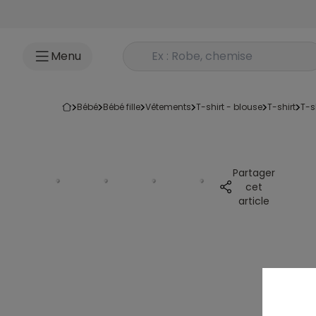
Accéder au contenu
Rechercher un produit
Menu
bébé
bébé fille
vêtements
t-shirt - blouse
t-shirt
t-
Partager
cet
article