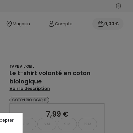
Suivan
Précéd
Magasin
Compte
0,00 €
TAPE A L'OEIL
Le t-shirt volanté en coton
biologique
Voir la description
COTON BIOLOGIQUE
7,99 €
ccepter
3 M
6 M
9 M
12 M