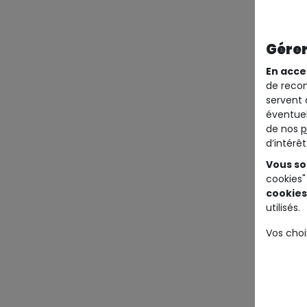
Gérer
En acce
de recom
servent 
éventuel
de nos
p
d’intérê
Vous so
cookies"
cookies
utilisés.
Vos choi