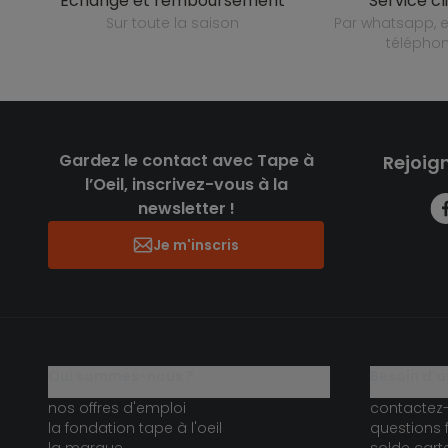
échange et remboursement
service cl
sur toute la saison
par whatsapp, e-mail ou
télépho
Gardez le contact avec Tape à
Rejoig
l’Oeil, inscrivez-vous à la
newsletter !
Je m'inscris
qui sommes-nous ?
besoin d'a
nos offres d'emploi
contactez
la fondation tape à l'oeil
questions 