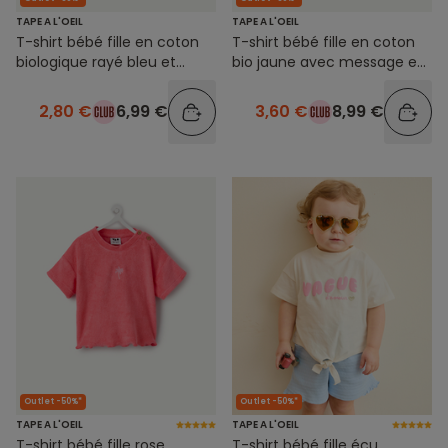
TAPE A L'OEIL
TAPE A L'OEIL
T-shirt bébé fille en coton
T-shirt bébé fille en coton
biologique rayé bleu et
bio jaune avec message en
blanc
feutrine
2,80 €
6,99 €
3,60 €
8,99 €
Outlet -50%*
Outlet -50%*
TAPE A L'OEIL
TAPE A L'OEIL
T-shirt bébé fille rose
T-shirt bébé fille écu