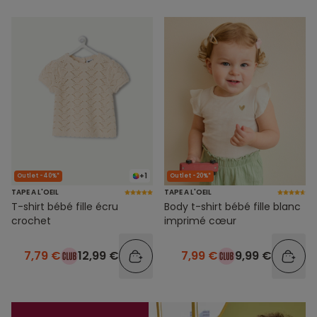
+1
Outlet -40%*
Outlet -20%*
TAPE A L'OEIL
TAPE A L'OEIL
T-shirt bébé fille écru
Body t-shirt bébé fille blanc
crochet
imprimé cœur
7,79 €
12,99 €
7,99 €
9,99 €