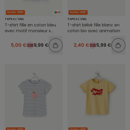
+1
Outlet -50%*
Outlet -60%*
TAPE A L'OEIL
TAPE A L'OEIL
T-shirt fille en coton bleu
T-shirt bébé fille blanc en
avec motif monsieur x
coton bio avec animation
madame
5,00 €
9,99 €
2,40 €
5,99 €
Outlet -60%*
Outlet -60%*