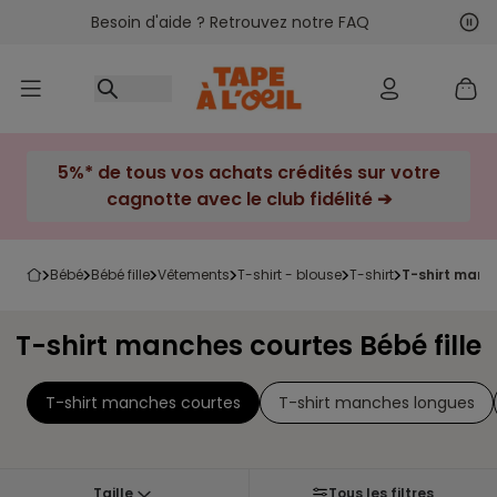
Besoin d'aide ? Retrouvez notre FAQ
Accéder au contenu
Sui
Pré
5%* de tous vos achats crédités sur votre
cagnotte avec le club fidélité ➔
bébé
bébé fille
vêtements
t-shirt - blouse
t-shirt
t-shirt manc
T-shirt manches courtes Bébé fille
T-shirt manches courtes
T-shirt manches longues
Taille
Tous les filtres