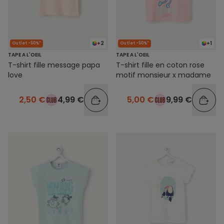
+2
+1
Outlet -50%*
Outlet -50%*
TAPE A L'OEIL
TAPE A L'OEIL
T-shirt fille message papa
T-shirt fille en coton rose
love
motif monsieur x madame
2,50 €
4,99 €
5,00 €
9,99 €