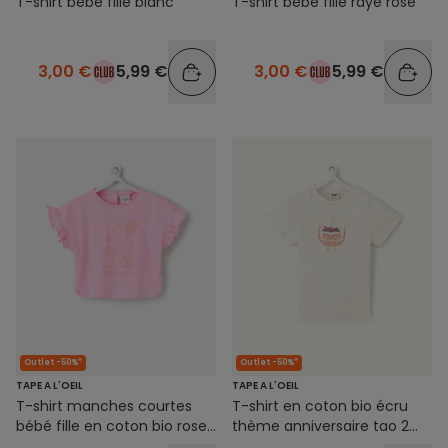
T-shirt bébé fille blanc
T-shirt bébé fille rayé rose
3,00 €
5,99 €
3,00 €
5,99 €
Outlet -50%*
Outlet -50%*
TAPE A L'OEIL
TAPE A L'OEIL
T-shirt manches courtes
T-shirt en coton bio écru
bébé fille en coton bio rose
thème anniversaire tao 2
motif corail fleur
ans