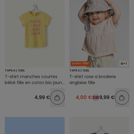
+1
Outlet -60%*
TAPE A L'OEIL
TAPE A L'OEIL
T-shirt manches courtes
T-shirt rose a broderie
bébé fille en coton bio jaune
anglaise fille
avec motif love
4,99 €
4,00 €
9,99 €