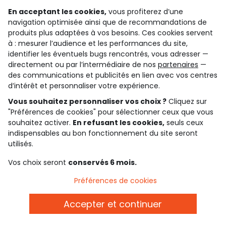
Rejoignez la communauté !
En acceptant les cookies,
vous profiterez d’une
navigation optimisée ainsi que de recommandations de
produits plus adaptées à vos besoins. Ces cookies servent
à : mesurer l’audience et les performances du site,
identifier les éventuels bugs rencontrés, vous adresser —
4.6/5
directement ou par l’intermédiaire de nos
partenaires
—
Basé sur 7 343 avis soumis à un contrôle
des communications et publicités en lien avec vos centres
Voir l’attestation de confiance
d’intérêt et personnaliser votre expérience.
Consulter les CGU
Téléchargez notre application
Vous souhaitez personnaliser vos choix ?
Cliquez sur
"Préférences de cookies" pour sélectionner ceux que vous
souhaitez activer.
En refusant les cookies,
seuls ceux
Découvrir notre application
indispensables au bon fonctionnement du site seront
utilisés.
Vos choix seront
conservés 6 mois.
qui sommes-nous ?
Préférences de cookies
besoin d'aide ?
Accepter et continuer
le club fidélité