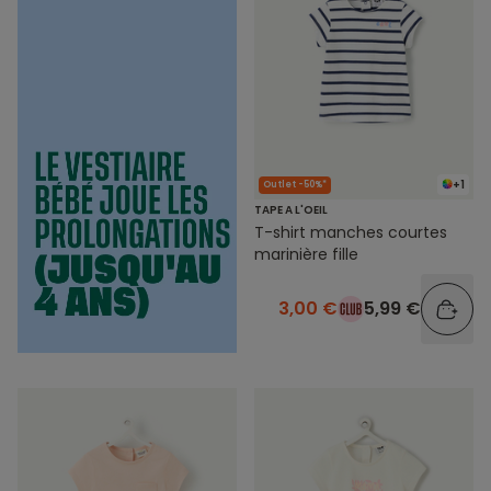
+1
Outlet -50%*
TAPE A L'OEIL
T-shirt manches courtes
marinière fille
3,00 €
5,99 €