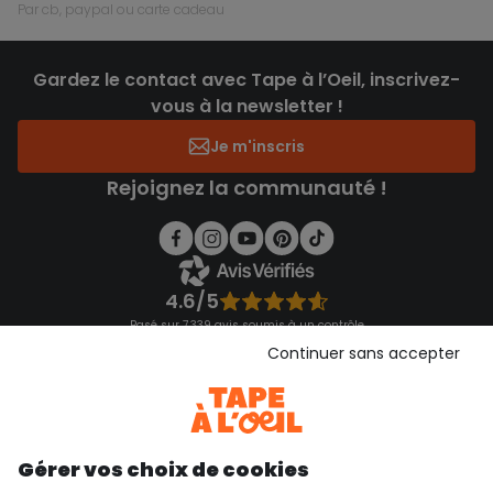
par cb, paypal ou carte cadeau
Gardez le contact avec Tape à l’Oeil, inscrivez-
vous à la newsletter !
Je m'inscris
Rejoignez la communauté !
4.6/5
Basé sur 7 339 avis soumis à un contrôle
Voir l’attestation de confiance
Continuer sans accepter
Consulter les CGU
Téléchargez notre application
Découvrir notre application
Gérer vos choix de cookies