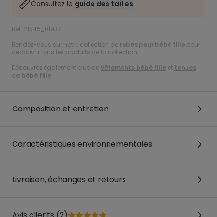
Consultez le
guide des tailles
Ref. 21545_01937
Rendez-vous sur notre collection de
robes pour bébé fille
pour
découvrir tous les produits de la collection.
Découvrez également plus de
vêtements bébé fille
et
tenues
de bébé fille
.
Composition et entretien
Caractéristiques environnementales
Livraison, échanges et retours
Avis clients (2)