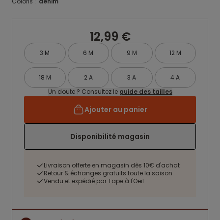
Coloris :
denim
12,99 €
3 M
6 M
9 M
12 M
18 M
2 A
3 A
4 A
Un doute ? Consultez le
guide des tailles
Ajouter au panier
Disponibilité magasin
Livraison offerte en magasin dès 10€ d'achat
Retour & échanges gratuits toute la saison
Vendu et expédié par Tape à l'Oeil