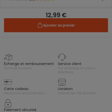
12,99 €
Ajouter au panier
échange et remboursement
service client
sur toute la saison
par whatsapp, e-mail ou
téléphone
carte cadeau
livraison
des tonnes de possibilités !
gratuite dès 10€ d'achats
paiement sécurisé