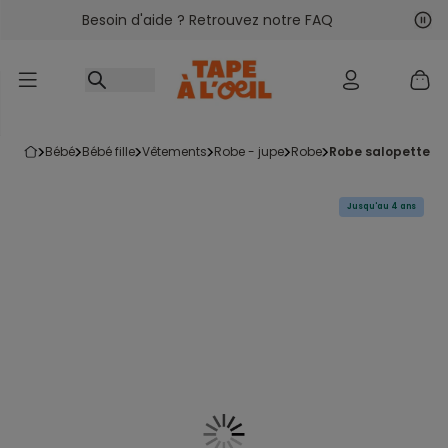
Besoin d'aide ? Retrouvez notre FAQ
Accéder au contenu
Sui
Pré
bébé
bébé fille
vêtements
robe - jupe
robe
robe salopette bé
Jusqu'au 4 ans