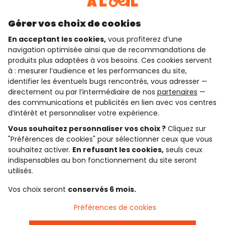
Découvrir notre application
Gérer vos choix de cookies
En acceptant les cookies,
vous profiterez d’une
navigation optimisée ainsi que de recommandations de
qui sommes-nous ?
produits plus adaptées à vos besoins. Ces cookies servent
à : mesurer l’audience et les performances du site,
besoin d'aide ?
identifier les éventuels bugs rencontrés, vous adresser —
directement ou par l’intermédiaire de nos
partenaires
—
le club fidélité
des communications et publicités en lien avec vos centres
d’intérêt et personnaliser votre expérience.
notre catalogue
Vous souhaitez personnaliser vos choix ?
Cliquez sur
"Préférences de cookies" pour sélectionner ceux que vous
souhaitez activer.
En refusant les cookies,
seuls ceux
indispensables au bon fonctionnement du site seront
Conditions générales de ventes et d'utilisation
Conditions d’utilisation des réseaux sociaux
utilisés.
Politique de confidentialité
*Conditions des offres
Vos choix seront
conservés 6 mois.
Cookies et données personnelles
Accessibilité : partiellement conforme
Préférences de cookies
Paramètres des cookies