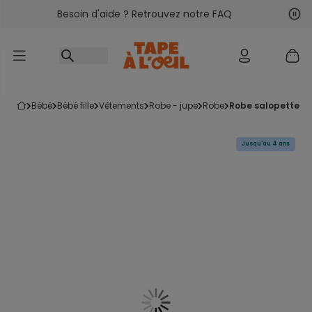
Besoin d'aide ? Retrouvez notre FAQ
Accéder au contenu
Sui
Pré
bébé
bébé fille
vêtements
robe - jupe
robe
robe salopette b
Jusqu'au 4 ans