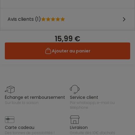
Avis clients (1)
15,99 €
Ajouter au panier
échange et remboursement
service client
sur toute la saison
par whatsapp, e-mail ou
téléphone
carte cadeau
livraison
des tonnes de possibilités !
gratuite dès 10€ d'achats