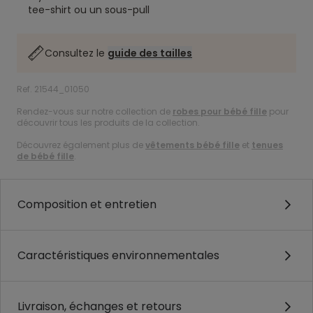
tee-shirt ou un sous-pull
Consultez le
guide des tailles
Ref. 21544_01050
Rendez-vous sur notre collection de
robes pour bébé fille
pour
découvrir tous les produits de la collection.
Découvrez également plus de
vêtements bébé fille
et
tenues
de bébé fille
.
Composition et entretien
Caractéristiques environnementales
Livraison, échanges et retours