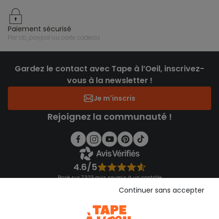
paiement sécurisé
par cb, paypal ou carte cadeau
Gardez le contact avec Tape à l’Oeil, inscrivez-
vous à la newsletter !
Je m'inscris
Rejoignez la communauté !
4.6/5
Basé sur 7 323 avis soumis à un contrôle
Voir l’attestation de confiance
Continuer sans accepter
Consulter les CGU
Téléchargez notre application