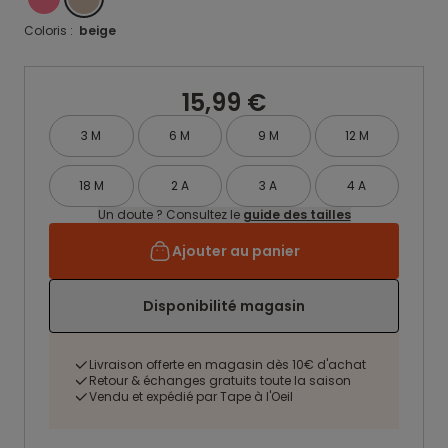
Coloris :
beige
15,99 €
3 M
6 M
9 M
12 M
18 M
2 A
3 A
4 A
Un doute ? Consultez le
guide des tailles
Ajouter au panier
Disponibilité magasin
Livraison offerte en magasin dès 10€ d'achat
Retour & échanges gratuits toute la saison
Vendu et expédié par Tape à l'Oeil