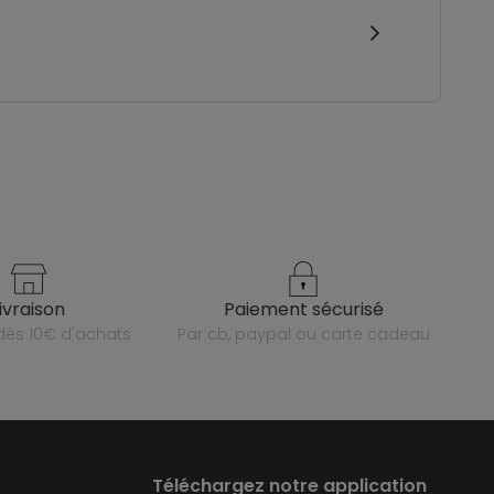
livraison
paiement sécurisé
e dès 10€ d'achats
par cb, paypal ou carte cadeau
Téléchargez notre application