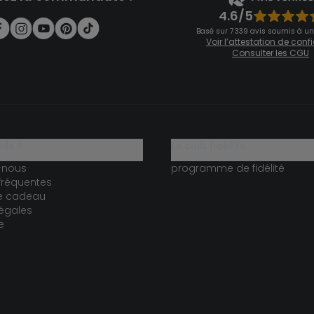
4.6/5
Basé sur 7 339 avis soumis à un
Voir l’attestation de con
Consulter les CGU
ide ?
le club fidélité
-nous
programme de fidélité
fréquentes
te cadeau
égales
e