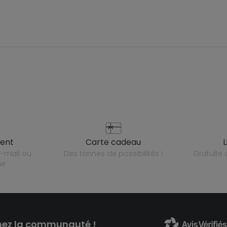
ient
carte cadeau
des tonnes de possibilités !
gratuit
ne
nez la communauté !