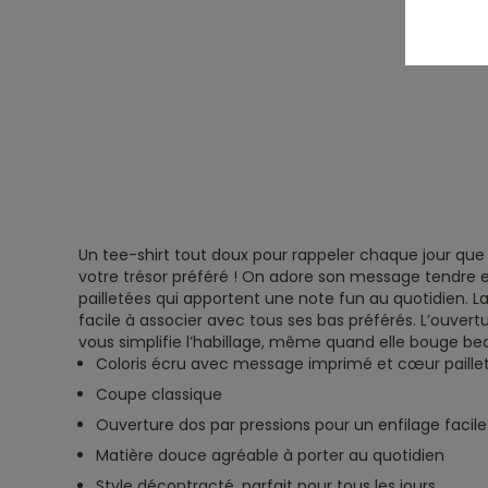
Un tee-shirt tout doux pour rappeler chaque jour que v
votre trésor préféré ! On adore son message tendre e
pailletées qui apportent une note fun au quotidien. L
facile à associer avec tous ses bas préférés. L’ouvert
vous simplifie l’habillage, même quand elle bouge be
Coloris écru avec message imprimé et cœur paille
Coupe classique
Ouverture dos par pressions pour un enfilage facile
Matière douce agréable à porter au quotidien
Style décontracté, parfait pour tous les jours