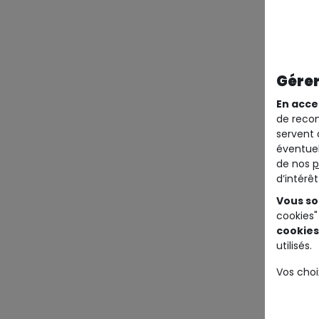
Gérer
En acce
de recom
servent 
éventuel
de nos
p
d’intérê
Vous so
cookies"
cookies
utilisés.
Vos choi