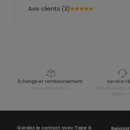
Avis clients (3)
échange et remboursement
service cl
sur toute la saison
par whatsapp, e-mail ou
télépho
Gardez le contact avec Tape à
Rejoig