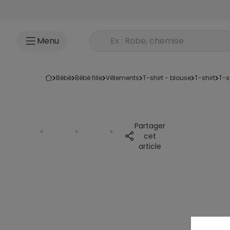
Accéder au contenu
Rechercher un produit
Menu
bébé
bébé fille
vêtements
t-shirt - blouse
t-shirt
t-
Partager
cet
article