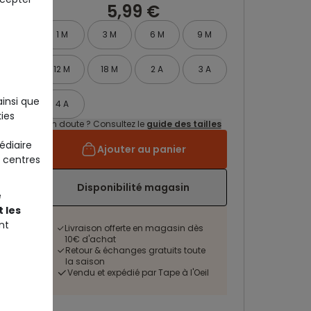
5,99 €
1 M
3 M
6 M
9 M
12 M
18 M
2 A
3 A
ainsi que
4 A
ies
Un doute ? Consultez le
guide des tailles
édiaire
Ajouter au panier
 centres
Disponibilité magasin
e
 les
nt
Livraison offerte en magasin dès
10€ d'achat
Retour & échanges gratuits toute
la saison
Vendu et expédié par Tape à l'Oeil