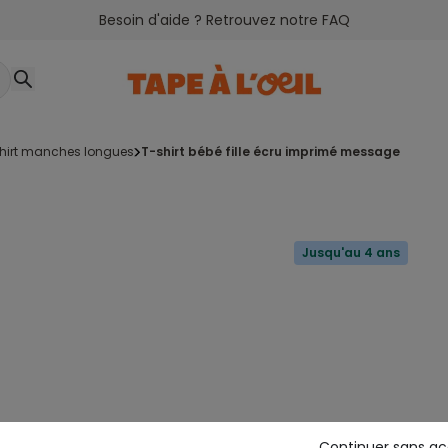
Besoin d'aide ? Retrouvez notre FAQ
shirt manches longues
t-shirt bébé fille écru imprimé message
Jusqu'au 4 ans
Continuer sans a