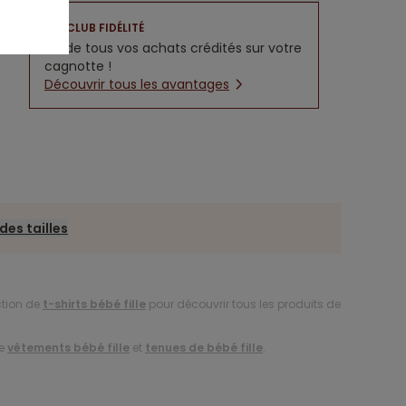
CLUB FIDÉLITÉ
5% de tous vos achats crédités sur votre
cagnotte !
Découvrir tous les avantages
des tailles
ction de
t-shirts bébé fille
pour découvrir tous les produits de
de
vêtements bébé fille
et
tenues de bébé fille
.