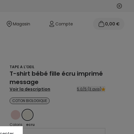
Suivan
Précéd
Magasin
Compte
0,00 €
TAPE A L'OEIL
T-shirt bébé fille écru imprimé
message
Voir la description
5.0/5 (3 avis)
COTON BIOLOGIQUE
ROSE
ECRU
Coloris :
ecru
ccepter