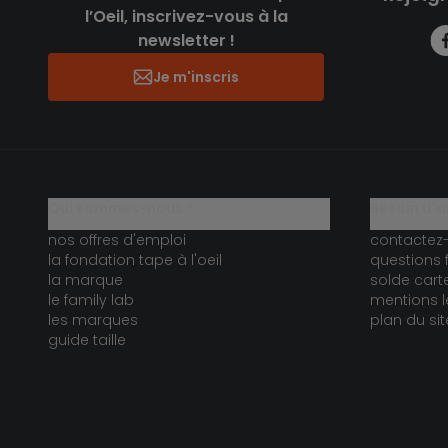
l’Oeil, inscrivez-vous à la
newsletter !
Je m'inscris
qui sommes-nous ?
besoin d'a
nos offres d'emploi
contactez
la fondation tape à l'oeil
questions 
la marque
solde car
le family lab
mentions l
les marques
plan du sit
guide taille