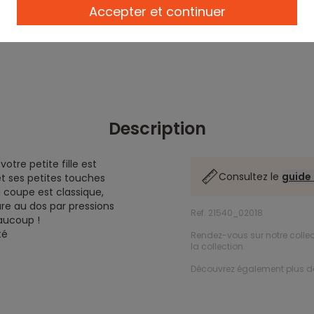
Accepter et continuer
Description
otre petite fille est
Consultez le
guide 
t ses petites touches
a coupe est classique,
ure au dos par pressions
Ref. 21540_02018
aucoup !
té
Rendez-vous sur notre colle
la collection.
Découvrez également plus 