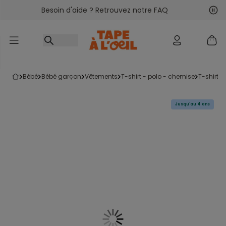
Besoin d'aide ? Retrouvez notre FAQ
Accéder au contenu
Sui
Pré
bébé
bébé garçon
vêtements
t-shirt - polo - chemise
t-shirt
Jusqu'au 4 ans