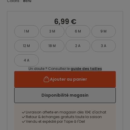
Coloris :
ecru
6,99 €
1 M
3 M
6 M
9 M
12 M
18 M
2 A
3 A
4 A
Un doute ? Consultez le
guide des tailles
Ajouter au panier
Disponibilité magasin
Livraison offerte en magasin dès 10€ d'achat
Retour & échanges gratuits toute la saison
Vendu et expédié par Tape à l'Oeil