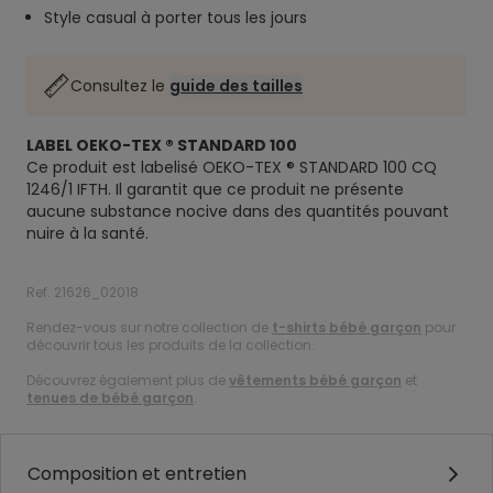
Style casual à porter tous les jours
Consultez le
guide des tailles
LABEL OEKO-TEX ® STANDARD 100
Ce produit est labelisé OEKO-TEX ® STANDARD 100 CQ
1246/1 IFTH. Il garantit que ce produit ne présente
aucune substance nocive dans des quantités pouvant
nuire à la santé.
Ref. 21626_02018
Rendez-vous sur notre collection de
t-shirts bébé garçon
pour
découvrir tous les produits de la collection.
Découvrez également plus de
vêtements bébé garçon
et
tenues de bébé garçon
.
Composition et entretien