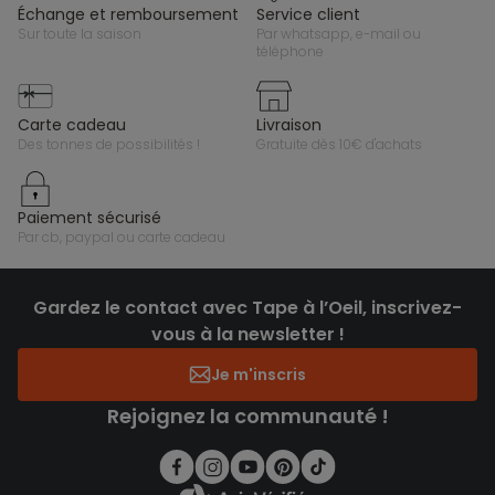
échange et remboursement
service client
sur toute la saison
par whatsapp, e-mail ou
téléphone
carte cadeau
livraison
des tonnes de possibilités !
gratuite dès 10€ d'achats
paiement sécurisé
par cb, paypal ou carte cadeau
Gardez le contact avec Tape à l’Oeil, inscrivez-
vous à la newsletter !
Je m'inscris
Rejoignez la communauté !