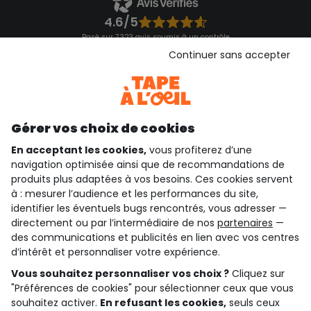
4.6/5
Basé sur 7 323 avis soumis à un contrôle
Voir l’attestation de confiance
Continuer sans accepter
Consulter les CGU
Téléchargez notre application
Découvrir notre application
Gérer vos choix de cookies
En acceptant les cookies,
vous profiterez d’une
navigation optimisée ainsi que de recommandations de
qui sommes-nous ?
produits plus adaptées à vos besoins. Ces cookies servent
à : mesurer l’audience et les performances du site,
besoin d'aide ?
identifier les éventuels bugs rencontrés, vous adresser —
directement ou par l’intermédiaire de nos
partenaires
—
le club fidélité
des communications et publicités en lien avec vos centres
d’intérêt et personnaliser votre expérience.
notre catalogue
Vous souhaitez personnaliser vos choix ?
Cliquez sur
"Préférences de cookies" pour sélectionner ceux que vous
souhaitez activer.
En refusant les cookies,
seuls ceux