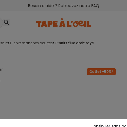
Besoin d'aide ? Retrouvez notre FAQ
-shirt
t-shirt manches courtes
t-shirt fille droit rayé
er
Outlet -50%*
e
Continuer sans a