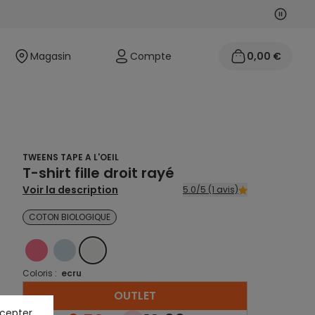
Suivan
Précéd
Magasin
Compte
0,00 €
TWEENS TAPE A L'OEIL
T-shirt fille droit rayé
Voir la description
5.0/5 (1 avis)
COTON BIOLOGIQUE
ROSE
BLEU
ECRU
Coloris :
ecru
OUTLET
ccepter