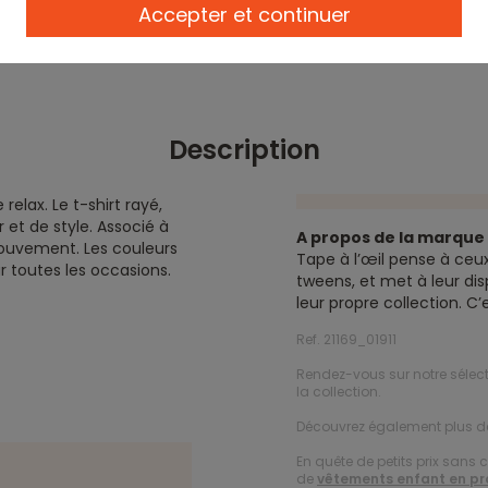
Accepter et continuer
Description
elax. Le t-shirt rayé,
et de style. Associé à
A propos de la marqu
mouvement. Les couleurs
Tape à l’œil pense à ceux
r toutes les occasions.
tweens, et met à leur dis
leur propre collection. C
Ref. 21169_01911
Rendez-vous sur notre sélec
la collection.
Découvrez également plus 
En quête de petits prix sans 
de
vêtements enfant en p