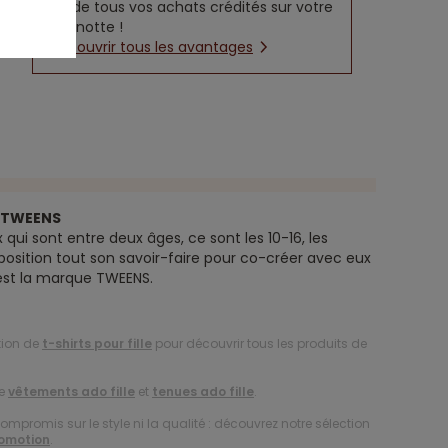
5% de tous vos achats crédités sur votre
cagnotte !
Découvrir tous les avantages
e TWEENS
 qui sont entre deux âges, ce sont les 10-16, les
position tout son savoir-faire pour co-créer avec eux
’est la marque TWEENS.
tion de
t-shirts pour fille
pour découvrir tous les produits de
de
vêtements ado fille
et
tenues ado fille
.
compromis sur le style ni la qualité : découvrez notre sélection
romotion
.