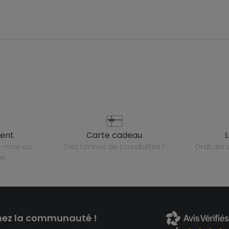
ient
carte cadeau
des tonnes de possibilités !
gratuit
ne
nez la communauté !