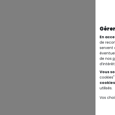
Gérer
En acce
de recom
servent 
éventuel
de nos
p
d’intérê
Vous so
cookies"
cookies
utilisés.
Vos choi