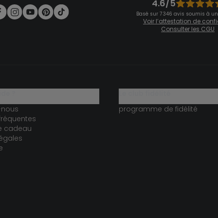
4.6/5
Basé sur 7 346 avis soumis à un
Voir l’attestation de con
Consulter les CGU
ide ?
le club fidélité
-nous
programme de fidélité
fréquentes
te cadeau
égales
e