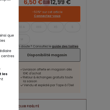
6,50 €
12,99 €
-50%* sur cet article
Connectez-vous
10 A
XXS
XS
S
ainsi que
M
ies
Un doute ? Consultez le
guide des tailles
édiaire
Disponibilité magasin
 centres
e
Livraison offerte en magasin dès
10€ d'achat
 les
Retour & échanges gratuits toute
nt
la saison
Vendu et expédié par Tape à l'Oeil
CLUB FIDÉLITÉ