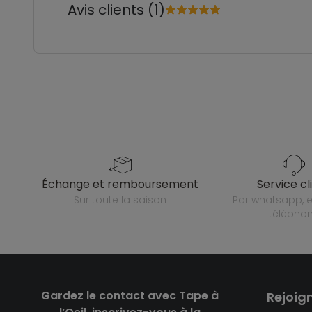
Avis clients (1)
échange et remboursement
service cl
sur toute la saison
par whatsapp, e-mail ou
télépho
Gardez le contact avec Tape à
Rejoig