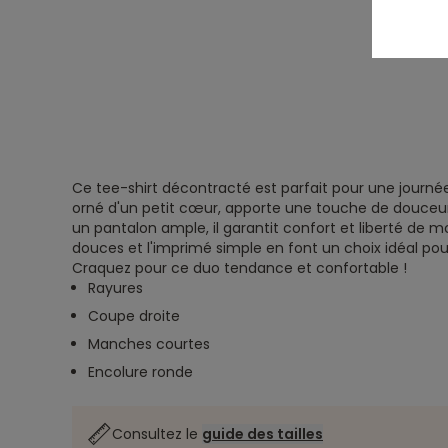
Ce tee-shirt décontracté est parfait pour une journée r
orné d'un petit cœur, apporte une touche de douceur 
un pantalon ample, il garantit confort et liberté de 
douces et l'imprimé simple en font un choix idéal pou
Craquez pour ce duo tendance et confortable !
Rayures
Coupe droite
Manches courtes
Encolure ronde
Consultez le
guide des tailles