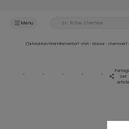
Accéder au contenu
Rechercher un produit
Menu
ado
ado fille
vêtements
t-shirt - blouse - chemise
t
Partag
cet
articl