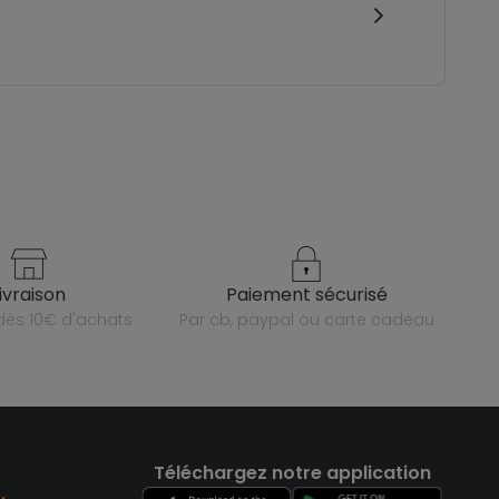
livraison
paiement sécurisé
e dès 10€ d'achats
par cb, paypal ou carte cadeau
Téléchargez notre application