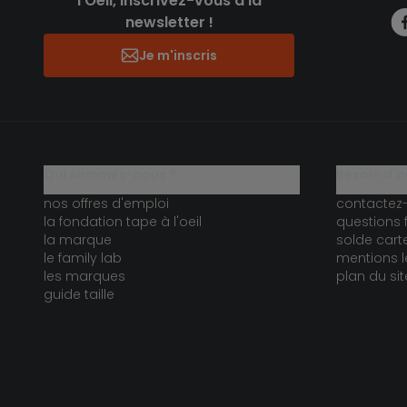
l’Oeil, inscrivez-vous à la
newsletter !
Je m'inscris
qui sommes-nous ?
besoin d'a
nos offres d'emploi
contactez
la fondation tape à l'oeil
questions 
la marque
solde car
le family lab
mentions l
les marques
plan du sit
guide taille