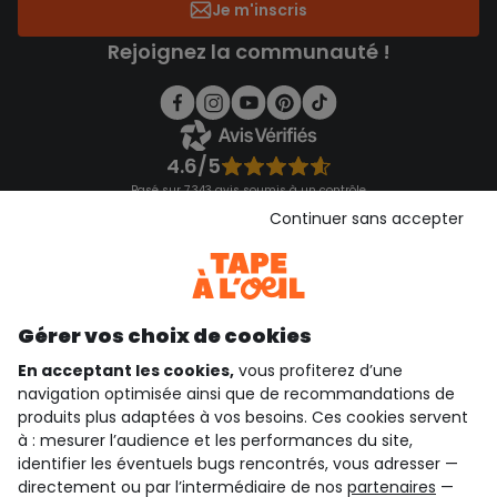
Je m'inscris
Rejoignez la communauté !
4.6/5
Basé sur 7 343 avis soumis à un contrôle
Voir l’attestation de confiance
Continuer sans accepter
Consulter les CGU
Téléchargez notre application
Découvrir notre application
Gérer vos choix de cookies
En acceptant les cookies,
vous profiterez d’une
navigation optimisée ainsi que de recommandations de
qui sommes-nous ?
produits plus adaptées à vos besoins. Ces cookies servent
à : mesurer l’audience et les performances du site,
besoin d'aide ?
identifier les éventuels bugs rencontrés, vous adresser —
directement ou par l’intermédiaire de nos
partenaires
—