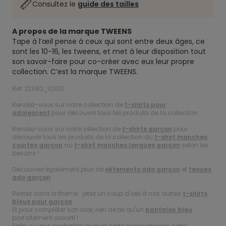
Consultez le
guide des tailles
A propos de la marque TWEENS
Tape à l’œil pense à ceux qui sont entre deux âges, ce
sont les 10-16, les tweens, et met à leur disposition tout
son savoir-faire pour co-créer avec eux leur propre
collection. C’est la marque TWEENS.
Ref. 22062_02021
Rendez-vous sur notre collection de
t-shirts pour
adolescent
pour découvrir tous les produits de la collection.
Rendez-vous sur notre sélection de
t-shirts garçon
pour
découvrir tous les produits de la collection du
t-shirt manches
courtes garçon
au
t-shirt manches longues garçon
selon les
besoins !
Découvrez également plus de
vêtements ado garçon
et
tenues
ado garçon
.
Restez dans le thème : jetez un coup d'oeil à nos autres
t-shirts
bleus pour garçon
.
Et pour compléter son look, rien de tel qu'un
pantalon bleu
parfaitement assorti !
Enfin, si vous souhaitez jouer la carte monochrome, notre