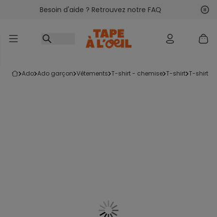
Besoin d'aide ? Retrouvez notre FAQ
Accéder au contenu
Sui
Pré
ado
ado garçon
vêtements
t-shirt - chemise
t-shirt
t-shirt 