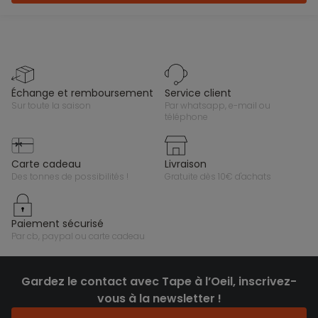
échange et remboursement
service client
sur toute la saison
par whatsapp, e-mail ou
téléphone
carte cadeau
livraison
des tonnes de possibilités !
gratuite dès 10€ d'achats
paiement sécurisé
par cb, paypal ou carte cadeau
Gardez le contact avec Tape à l’Oeil, inscrivez-
vous à la newsletter !