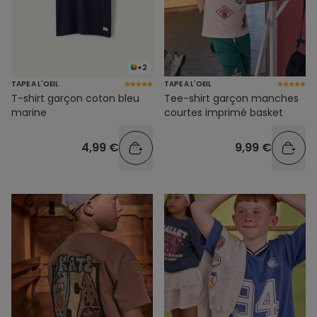
+2
TAPE A L'OEIL
TAPE A L'OEIL
T-shirt garçon coton bleu
Tee-shirt garçon manches
marine
courtes imprimé basket
4,99 €
9,99 €