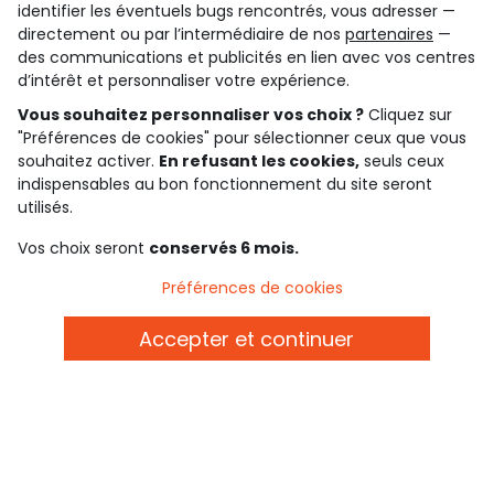
identifier les éventuels bugs rencontrés, vous adresser —
4.6/5
directement ou par l’intermédiaire de nos
partenaires
—
des communications et publicités en lien avec vos centres
Basé sur 7 323 avis soumis à un contrôle
Voir l’attestation de confiance
d’intérêt et personnaliser votre expérience.
Consulter les CGU
Téléchargez notre application
Vous souhaitez personnaliser vos choix ?
Cliquez sur
"Préférences de cookies" pour sélectionner ceux que vous
souhaitez activer.
En refusant les cookies,
seuls ceux
Découvrir notre application
indispensables au bon fonctionnement du site seront
utilisés.
Vos choix seront
conservés 6 mois.
qui sommes-nous ?
Préférences de cookies
besoin d'aide ?
Accepter et continuer
le club fidélité
notre catalogue