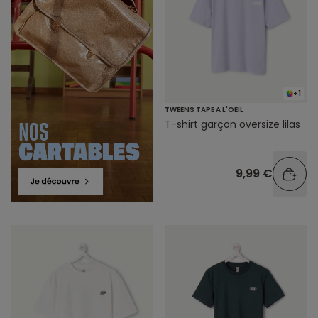
+1
TWEENS TAPE A L'OEIL
T-shirt garçon oversize lilas
9,99 €