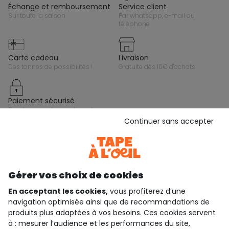
échange et remboursement
service client
sur toute la saison
par whatsapp, e-mail ou
téléphone
carte cadeau
livraison
des tonnes de possibilités !
gratuite dès 10€ d'achats
paiement sécurisé
par cb, paypal ou carte cadeau
Continuer sans accepter
Gardez le contact avec Tape à l’Oeil, inscrivez-
vous à la newsletter !
Je m'inscris
Gérer vos choix de cookies
Rejoignez la communauté !
En acceptant les cookies,
vous profiterez d’une
navigation optimisée ainsi que de recommandations de
produits plus adaptées à vos besoins. Ces cookies servent
à : mesurer l’audience et les performances du site,