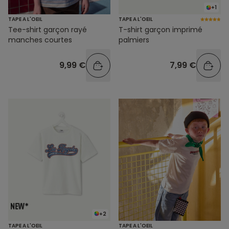
+1
TAPE A L'OEIL
TAPE A L'OEIL
Tee-shirt garçon rayé
T-shirt garçon imprimé
manches courtes
palmiers
9,99 €
7,99 €
+2
TAPE A L'OEIL
TAPE A L'OEIL