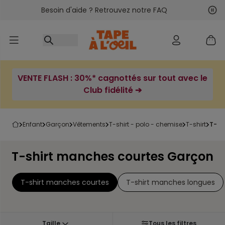
Besoin d'aide ? Retrouvez notre FAQ
Accéder au contenu
Sui
Pré
VENTE FLASH : 30%* cagnottés sur tout avec le
Club fidélité ➔
enfant
garçon
vêtements
t-shirt - polo - chemise
t-shirt
t-s
T-shirt manches courtes Garçon
T-shirt manches courtes
T-shirt manches longues
Taille
Tous les filtres