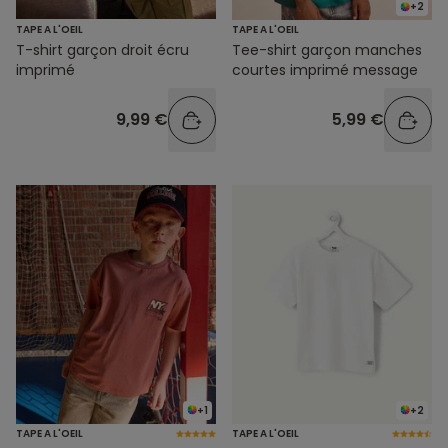
+2
TAPE A L'OEIL
TAPE A L'OEIL
T-shirt garçon droit écru
Tee-shirt garçon manches
imprimé
courtes imprimé message
9,99 €
5,99 €
+1
+2
TAPE A L'OEIL
TAPE A L'OEIL