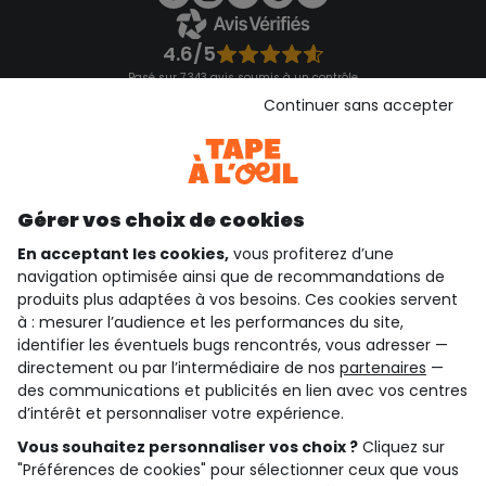
4.6/5
Basé sur 7 343 avis soumis à un contrôle
Voir l’attestation de confiance
Continuer sans accepter
Consulter les CGU
Téléchargez notre application
Découvrir notre application
Gérer vos choix de cookies
En acceptant les cookies,
vous profiterez d’une
navigation optimisée ainsi que de recommandations de
qui sommes-nous ?
produits plus adaptées à vos besoins. Ces cookies servent
à : mesurer l’audience et les performances du site,
besoin d'aide ?
identifier les éventuels bugs rencontrés, vous adresser —
directement ou par l’intermédiaire de nos
partenaires
—
le club fidélité
des communications et publicités en lien avec vos centres
d’intérêt et personnaliser votre expérience.
notre catalogue
Vous souhaitez personnaliser vos choix ?
Cliquez sur
"Préférences de cookies" pour sélectionner ceux que vous