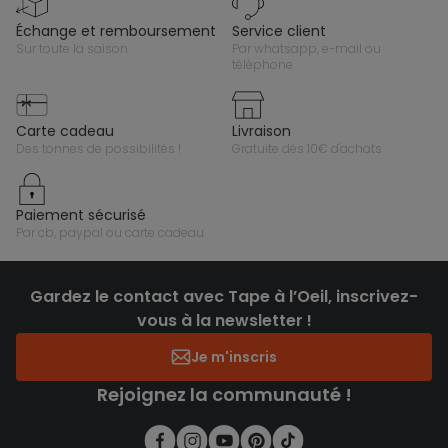
échange et remboursement
service client
sur toute la saison
par whatsapp, e-mail ou
téléphone
carte cadeau
livraison
des tonnes de possibilités !
gratuite dès 10€ d'achats
paiement sécurisé
par cb, paypal ou carte cadeau
Gardez le contact avec Tape à l’Oeil, inscrivez-
vous à la newsletter !
Je m'inscris
Rejoignez la communauté !