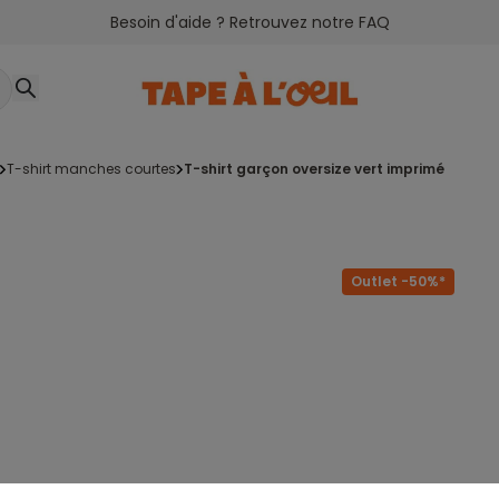
Besoin d'aide ? Retrouvez notre FAQ
t-shirt manches courtes
t-shirt garçon oversize vert imprimé
Outlet -50%*