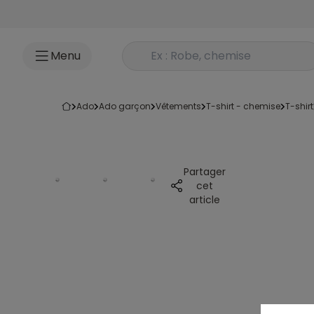
Accéder au contenu
Rechercher un produit
Menu
ado
ado garçon
vêtements
t-shirt - chemise
t-shirt
Partager
cet
article