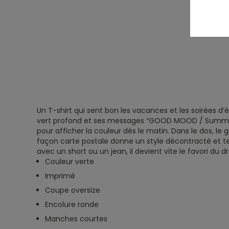
Un T-shirt qui sent bon les vacances et les soirées d’
vert profond et ses messages “GOOD MOOD / Summer 
pour afficher la couleur dès le matin. Dans le dos, le
façon carte postale donne un style décontracté et te
avec un short ou un jean, il devient vite le favori du dr
Couleur verte
Imprimé
Coupe oversize
Encolure ronde
Manches courtes