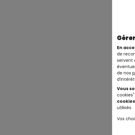
Gérer
En acce
de recom
servent 
éventuel
de nos
p
d’intérê
Vous so
cookies"
cookies
utilisés.
Vos choi