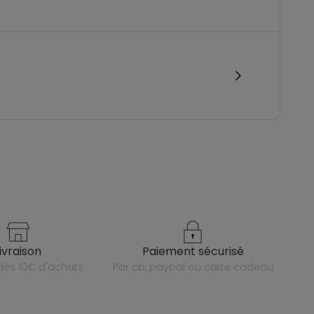
livraison
paiement sécurisé
e dès 10€ d'achats
par cb, paypal ou carte cadeau