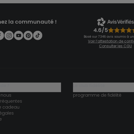
nez la communauté !
4.6/5
Basé sur 7 346 avis soumis à un
Voir l’attestation de con
Consulter les CGU
ide ?
le club fidélité
-nous
programme de fidélité
fréquentes
te cadeau
égales
e