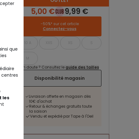
OUTLET
ccepter
5,00 €
9,99 €
-50%* sur cet article
Connectez-vous
10 A
XXS
XS
S
ainsi que
ies
M
Un doute ? Consultez le
guide des tailles
édiaire
 centres
Disponibilité magasin
e
Livraison offerte en magasin dès
 les
10€ d'achat
nt
Retour & échanges gratuits toute
la saison
Vendu et expédié par Tape à l'Oeil