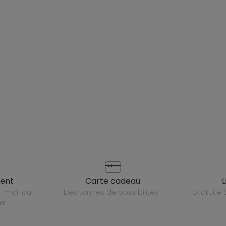
ient
carte cadeau
des tonnes de possibilités !
gratuit
ne