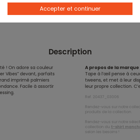
Accepter et continuer
Description
été ! On adore sa couleur
A propos de la marqu
Vibes” devant, parfaits
Tape à l’œil pense à ceux
 grand imprimé palmiers
tweens, et met à leur dis
ndance. Facile à assortir
leur propre collection. C
essing.
Ref. 20437_03006
Rendez-vous sur notre colle
produits de la collection.
Rendez-vous sur notre sélec
collection du
t-shirt manch
selon les besoins !