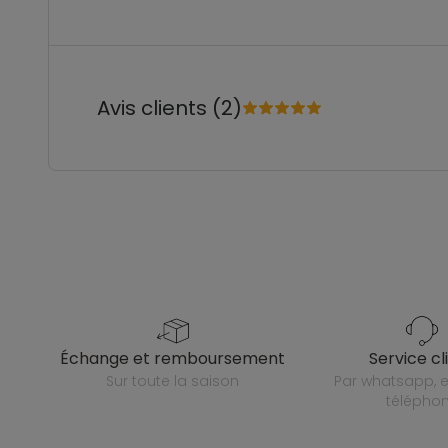
Avis clients (2)
échange et remboursement
service cl
sur toute la saison
par whatsapp, e-mail ou
télépho