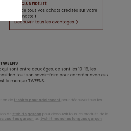
CLUB FIDÉLITÉ
5% de tous vos achats crédités sur votre
cagnotte !
Découvrir tous les avantages
e TWEENS
 qui sont entre deux âges, ce sont les 10-16, les
position tout son savoir-faire pour co-créer avec eux
’est la marque TWEENS.
ction de
t-shirts pour adolescent
pour découvrir tous les
tion de
t-shirts garçon
pour découvrir tous les produits de la
es courtes garçon
au
t-shirt manches longues garçon