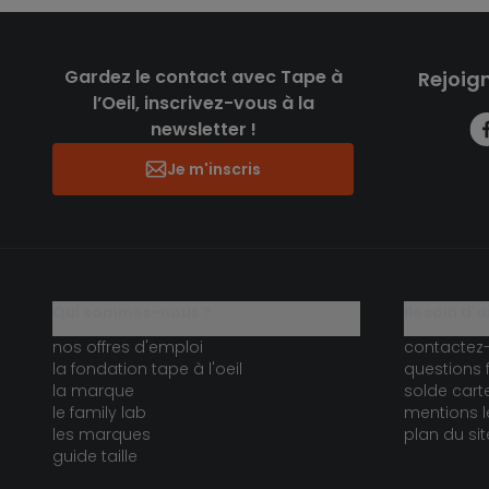
Gardez le contact avec Tape à
Rejoig
l’Oeil, inscrivez-vous à la
newsletter !
Je m'inscris
qui sommes-nous ?
besoin d'a
nos offres d'emploi
contactez
la fondation tape à l'oeil
questions 
la marque
solde car
le family lab
mentions l
les marques
plan du sit
guide taille