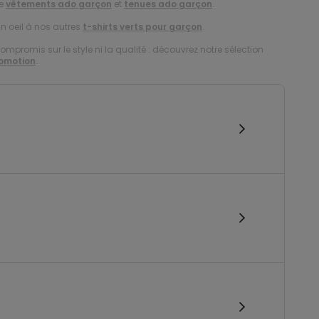
de
vêtements ado garçon
et
tenues ado garçon
.
un oeil à nos autres
t-shirts verts pour garçon
.
compromis sur le style ni la qualité : découvrez notre sélection
romotion
.