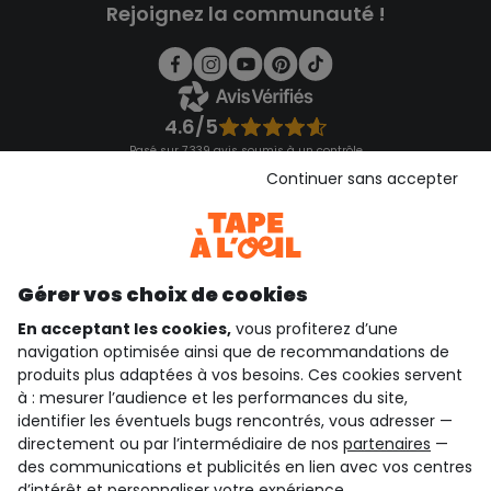
Rejoignez la communauté !
4.6/5
Basé sur 7 339 avis soumis à un contrôle
Voir l’attestation de confiance
Continuer sans accepter
Consulter les CGU
Téléchargez notre application
Découvrir notre application
Gérer vos choix de cookies
En acceptant les cookies,
vous profiterez d’une
navigation optimisée ainsi que de recommandations de
qui sommes-nous ?
produits plus adaptées à vos besoins. Ces cookies servent
à : mesurer l’audience et les performances du site,
besoin d'aide ?
identifier les éventuels bugs rencontrés, vous adresser —
directement ou par l’intermédiaire de nos
partenaires
—
le club fidélité
des communications et publicités en lien avec vos centres
d’intérêt et personnaliser votre expérience.