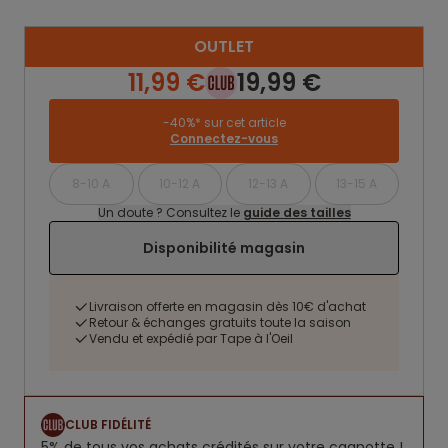
OUTLET
11,99 €
19,99 €
-40%* sur cet article
Connectez-vous
8-10 A
10-12 A
12-13 A
13-15 A
Un doute ? Consultez le
guide des tailles
Disponibilité magasin
Livraison offerte en magasin dès 10€ d'achat
Retour & échanges gratuits toute la saison
Vendu et expédié par Tape à l'Oeil
CLUB FIDÉLITÉ
5% de tous vos achats crédités sur votre cagnotte !