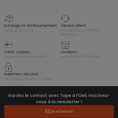
échange et remboursement
service client
sur toute la saison
par whatsapp, e-mail ou
téléphone
carte cadeau
livraison
des tonnes de possibilités !
gratuite dès 10€ d'achats
paiement sécurisé
par cb, paypal ou carte cadeau
Gardez le contact avec Tape à l’Oeil, inscrivez-
vous à la newsletter !
Je m'inscris