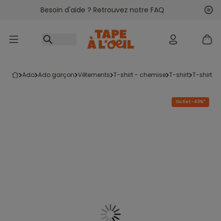
Besoin d'aide ? Retrouvez notre FAQ
Accéder au contenu
Sui
Pré
ado
ado garçon
vêtements
t-shirt - chemise
t-shirt
t-shirt 
Outlet -40%*