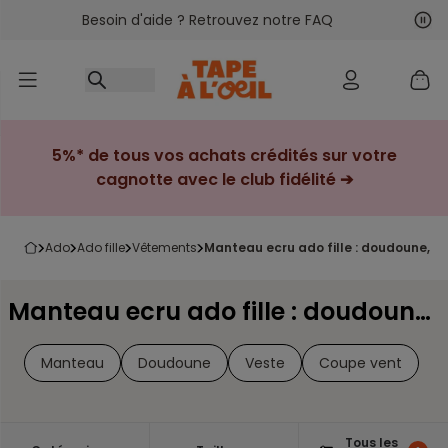
Besoin d'aide ? Retrouvez notre FAQ
Accéder au contenu
Sui
Pré
5%* de tous vos achats crédités sur votre
cagnotte avec le club fidélité ➔
ado
ado fille
vêtements
manteau ecru ado fille : doudoune, 
Manteau ecru ado fille : doudoune, veste & coupe-vent
Manteau
Doudoune
Veste
Coupe vent
Tous les