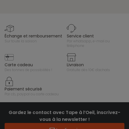
échange et remboursement
service client
sur toute la saison
par whatsapp, e-mail ou
téléphone
carte cadeau
livraison
des tonnes de possibilités !
gratuite dès 10€ d'achats
paiement sécurisé
par cb, paypal ou carte cadeau
Gardez le contact avec Tape à l’Oeil, inscrivez-
vous à la newsletter !