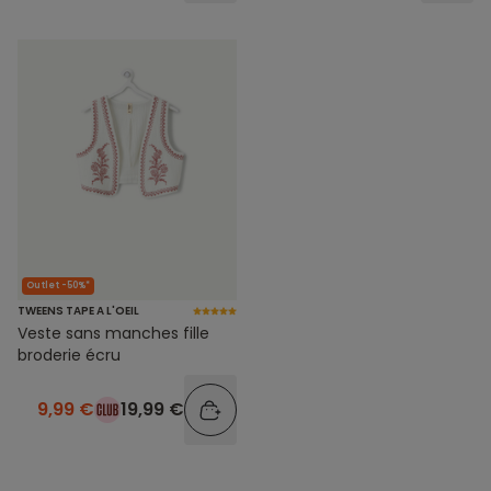
Outlet -50%*
TWEENS TAPE A L'OEIL
Veste sans manches fille
broderie écru
9,99 €
19,99 €