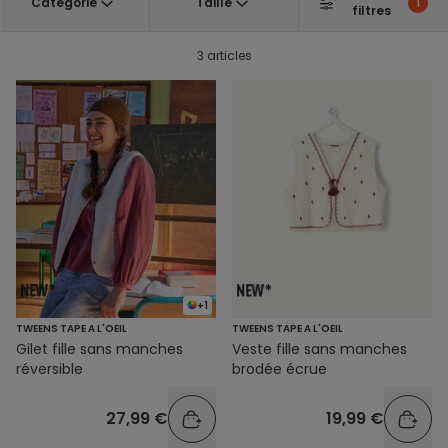
Catégorie
Taille
1
filtres
3 articles
+1
TWEENS TAPE A L'OEIL
TWEENS TAPE A L'OEIL
Gilet fille sans manches
Veste fille sans manches
réversible
brodée écrue
27,99 €
19,99 €