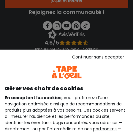
Je m'inscris
Rejoignez la communauté !
4.6/5
Basé sur 7 343 avis soumis à un contrôle
Voir l’attestation de confiance
Continuer sans accepter
Consulter les CGU
Téléchargez notre application
Découvrir notre application
Gérer vos choix de cookies
En acceptant les cookies,
vous profiterez d’une
navigation optimisée ainsi que de recommandations de
qui sommes-nous ?
produits plus adaptées à vos besoins. Ces cookies servent
à : mesurer l’audience et les performances du site,
besoin d'aide ?
identifier les éventuels bugs rencontrés, vous adresser —
directement ou par l’intermédiaire de nos
partenaires
—
le club fidélité