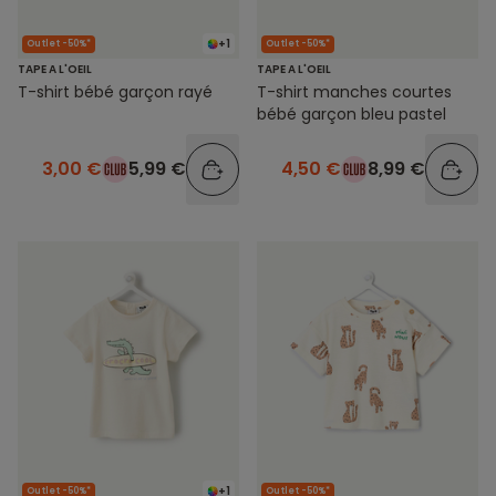
+1
Outlet -50%*
Outlet -50%*
TAPE A L'OEIL
TAPE A L'OEIL
T-shirt bébé garçon rayé
T-shirt manches courtes
bébé garçon bleu pastel
3,00 €
5,99 €
4,50 €
8,99 €
+1
Outlet -50%*
Outlet -50%*