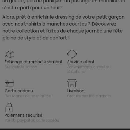
du goûter, pas de panique : un passage en machine, et
c’est reparti pour un tour !
Alors, prêt à enrichir le dressing de votre petit garçon
avec nos t-shirts à manches courtes ? Découvrez
notre collection et faites de chaque journée une fête
pleine de style et de confort !
échange et remboursement
service client
sur toute la saison
par whatsapp, e-mail ou
téléphone
carte cadeau
livraison
des tonnes de possibilités !
gratuite dès 10€ d'achats
paiement sécurisé
par cb, paypal ou carte cadeau