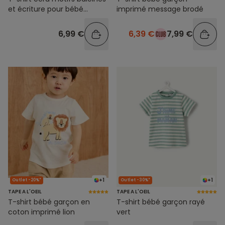
et écriture pour bébé
imprimé message brodé
garçon
6,99 €
6,39 €
7,99 €
+1
+1
Outlet -20%*
Outlet -30%*
TAPE A L'OEIL
TAPE A L'OEIL
T-shirt bébé garçon en
T-shirt bébé garçon rayé
coton imprimé lion
vert