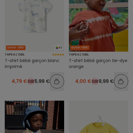
+1
Outlet -20%*
Outlet -60%*
TAPE A L'OEIL
TAPE A L'OEIL
T-shirt bébé garçon blanc
T-shirt bébé garçon tie-dye
imprimé
orange
4,79 €
5,99 €
4,00 €
9,99 €