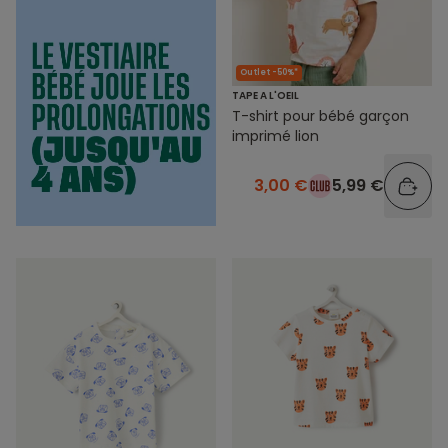
Outlet -50%*
TAPE A L'OEIL
T-shirt pour bébé garçon
imprimé lion
3,00 €
5,99 €