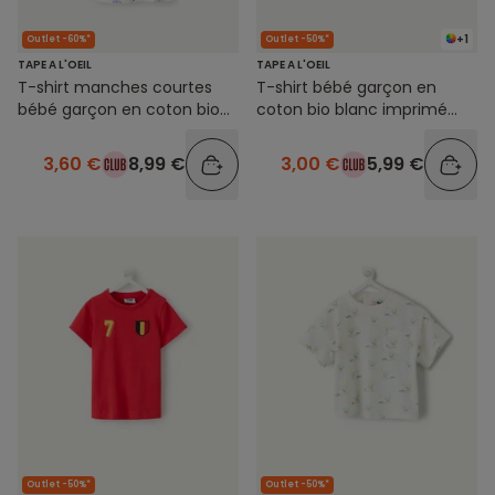
+1
Outlet -60%*
Outlet -50%*
TAPE A L'OEIL
TAPE A L'OEIL
T-shirt manches courtes
T-shirt bébé garçon en
bébé garçon en coton bio
coton bio blanc imprimé
blanc imprimé tête de
tigres oranges
chiens
3,60 €
8,99 €
3,00 €
5,99 €
Outlet -50%*
Outlet -50%*