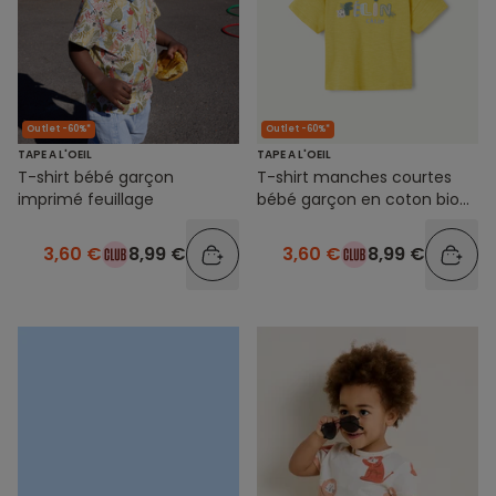
Outlet -60%*
Outlet -60%*
TAPE A L'OEIL
TAPE A L'OEIL
T-shirt bébé garçon
T-shirt manches courtes
imprimé feuillage
bébé garçon en coton bio
jaune
3,60 €
8,99 €
3,60 €
8,99 €