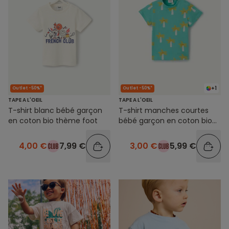
+1
Outlet -50%*
Outlet -50%*
TAPE A L'OEIL
TAPE A L'OEIL
T-shirt blanc bébé garçon
T-shirt manches courtes
en coton bio thème foot
bébé garçon en coton bio
vert avec imprimé palmiers
4,00 €
7,99 €
3,00 €
5,99 €