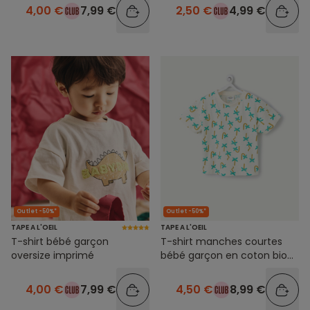
4,00 €
7,99 €
2,50 €
4,99 €
Outlet -50%*
Outlet -50%*
TAPE A L'OEIL
TAPE A L'OEIL
T-shirt bébé garçon
T-shirt manches courtes
oversize imprimé
bébé garçon en coton bio
écru imprimé palmier
4,00 €
7,99 €
4,50 €
8,99 €