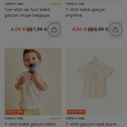
TAPE A L'OEIL
TAPE A L'OEIL
Tee-shirt de foot bébé
T-shirt bébé garçon
garçon rouge belgique
imprimé
4,00 €
7,99 €
4,50 €
8,99 €
Outlet -50%*
Outlet -50%*
TAPE A L'OEIL
TAPE A L'OEIL
T-shirt bébé garçon blanc
T-shirt garçon rayé jaune