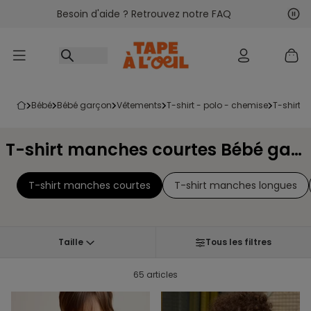
Besoin d'aide ? Retrouvez notre FAQ
Accéder au contenu
Sui
Pré
bébé
bébé garçon
vêtements
t-shirt - polo - chemise
t-shirt
T-shirt manches courtes Bébé garçon
T-shirt manches courtes
T-shirt manches longues
Taille
Tous les filtres
65 articles