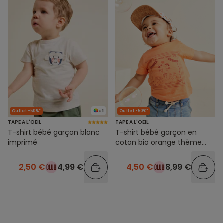
+1
Outlet -50%*
Outlet -50%*
TAPE A L'OEIL
TAPE A L'OEIL
T-shirt bébé garçon blanc
T-shirt bébé garçon en
imprimé
coton bio orange thème
mexico
2,50 €
4,99 €
4,50 €
8,99 €