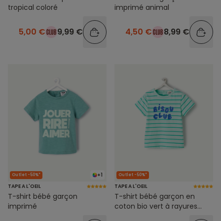
tropical coloré
imprimé animal
5,00 €
9,99 €
4,50 €
8,99 €
+1
Outlet -50%*
Outlet -50%*
TAPE A L'OEIL
TAPE A L'OEIL
T-shirt bébé garçon
T-shirt bébé garçon en
imprimé
coton bio vert à rayures
thème bisous