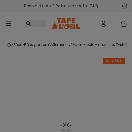
Besoin d'aide ? Retrouvez notre FAQ
Accéder au contenu
Sui
Pré
bébé
bébé garçon
vêtements
t-shirt - polo - chemise
t-shirt
Outlet -50%*