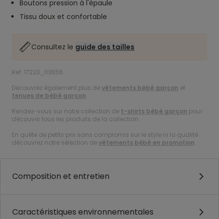
Boutons pression à l'épaule
Tissu doux et confortable
Consultez le
guide des tailles
Ref. 17220_03656
Découvrez également plus de
vêtements bébé garçon
et
tenues de bébé garçon
.
Rendez-vous sur notre collection de
t-shirts bébé garçon
pour
découvrir tous les produits de la collection.
En quête de petits prix sans compromis sur le style ni la qualité :
découvrez notre sélection de
vêtements bébé en promotion
.
Composition et entretien
Caractéristiques environnementales