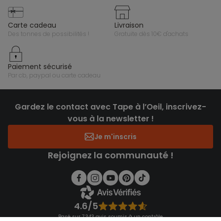
carte cadeau
livraison
des tonnes de possibilités !
gratuite dès 10€ d'achats
paiement sécurisé
par cb, paypal ou carte cadeau
Gardez le contact avec Tape à l’Oeil, inscrivez-
vous à la newsletter !
Je m'inscris
Rejoignez la communauté !
4.6/5
Basé sur 7 343 avis soumis à un contrôle