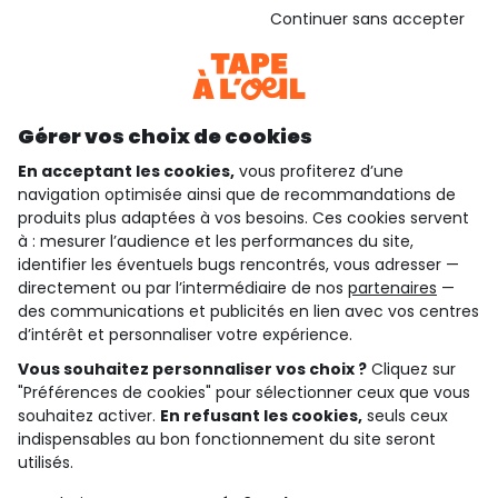
Voir l’attestation de confiance
Continuer sans accepter
Consulter les CGU
Téléchargez notre application
Découvrir notre application
Gérer vos choix de cookies
En acceptant les cookies,
vous profiterez d’une
navigation optimisée ainsi que de recommandations de
qui sommes-nous ?
produits plus adaptées à vos besoins. Ces cookies servent
à : mesurer l’audience et les performances du site,
besoin d'aide ?
identifier les éventuels bugs rencontrés, vous adresser —
directement ou par l’intermédiaire de nos
partenaires
—
le club fidélité
des communications et publicités en lien avec vos centres
d’intérêt et personnaliser votre expérience.
notre catalogue
Vous souhaitez personnaliser vos choix ?
Cliquez sur
"Préférences de cookies" pour sélectionner ceux que vous
souhaitez activer.
En refusant les cookies,
seuls ceux
indispensables au bon fonctionnement du site seront
Conditions générales de ventes et d'utilisation
Conditions d’utilisation des réseaux sociaux
utilisés.
Politique de confidentialité
*Conditions des offres