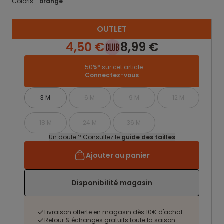
Coloris :
orange
OUTLET
4,50 €
8,99 €
-50%* sur cet article
Connectez-vous
3 M
6 M
9 M
12 M
18 M
24 M
36 M
Un doute ? Consultez le
guide des tailles
Ajouter au panier
Disponibilité magasin
Livraison offerte en magasin dès 10€ d'achat
Retour & échanges gratuits toute la saison