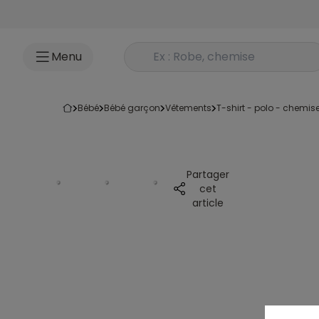
Accéder au contenu
Rechercher un produit
Menu
bébé
bébé garçon
vêtements
t-shirt - polo - chemis
Partager
cet
article