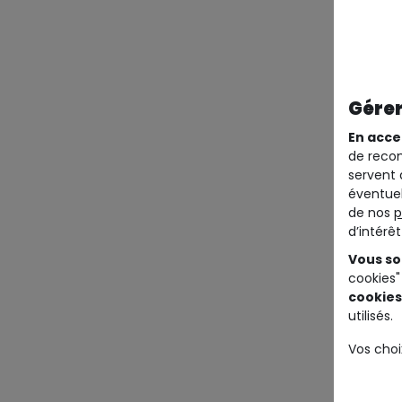
Gérer
En acce
de recom
servent 
éventuel
de nos
p
d’intérê
Vous so
cookies"
cookies
utilisés.
Vos choi