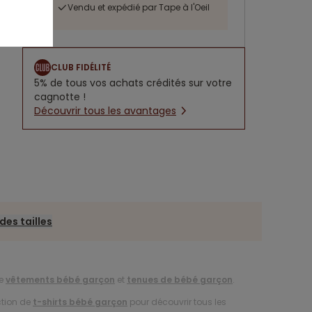
Vendu et expédié par Tape à l'Oeil
CLUB FIDÉLITÉ
5% de tous vos achats crédités sur votre
cagnotte !
Découvrir tous les avantages
des tailles
de
vêtements bébé garçon
et
tenues de bébé garçon
.
ction de
t-shirts bébé garçon
pour découvrir tous les