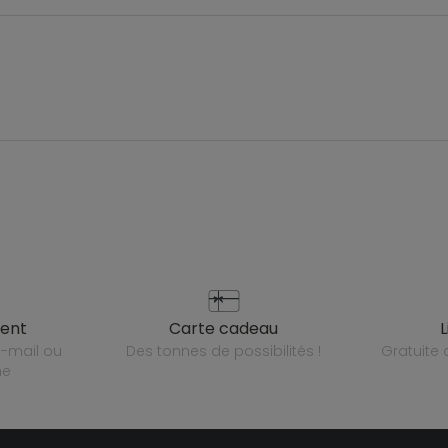
ient
carte cadeau
des tonnes de possibilités !
gratuit
ne