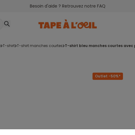
Besoin d'aide ? Retrouvez notre FAQ
e
t-shirt
t-shirt manches courtes
t-shirt bleu manches courtes ave
Outlet -50%*