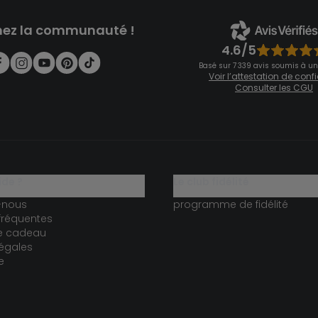
nez la communauté !
4.6/5
Basé sur 7 339 avis soumis à un
Voir l’attestation de con
Consulter les CGU
ide ?
le club fidélité
-nous
programme de fidélité
fréquentes
te cadeau
égales
e