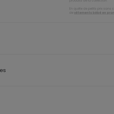
produits de la collection.
En quête de petits prix sans 
de
vêtements bébé en pro
les