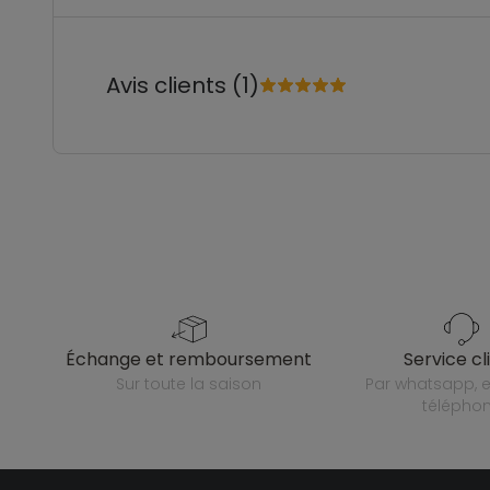
Avis clients (1)
échange et remboursement
service cl
sur toute la saison
par whatsapp, e-mail ou
télépho