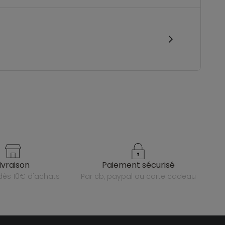
livraison
paiement sécurisé
e dès 10€ d'achats
par cb, paypal ou carte cadeau