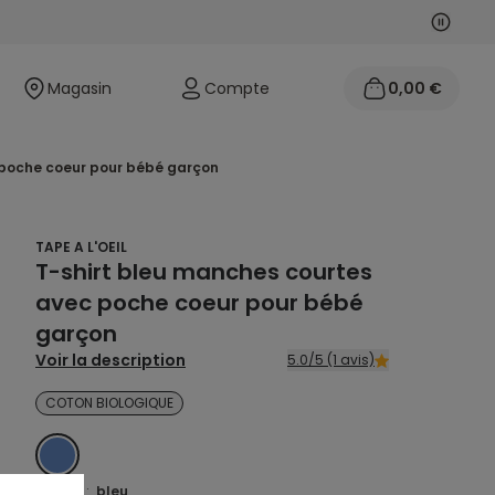
Suivan
Précéd
Magasin
Compte
0,00 €
c poche coeur pour bébé garçon
TAPE A L'OEIL
T-shirt bleu manches courtes
avec poche coeur pour bébé
garçon
Voir la description
5.0/5 (1 avis)
COTON BIOLOGIQUE
BLEU
Coloris :
bleu