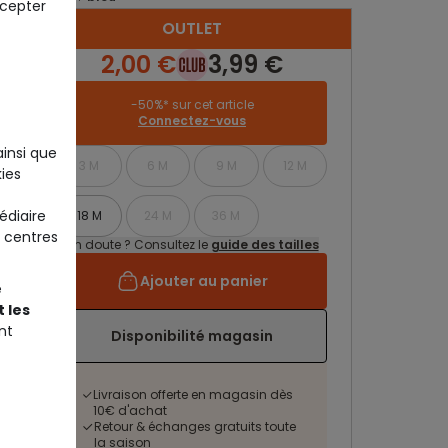
ccepter
OUTLET
2,00 €
3,99 €
-50%* sur cet article
Connectez-vous
ainsi que
3 M
6 M
9 M
12 M
ies
édiaire
18 M
24 M
36 M
 centres
Un doute ? Consultez le
guide des tailles
Ajouter au panier
e
 les
nt
Disponibilité magasin
Livraison offerte en magasin dès
10€ d'achat
Retour & échanges gratuits toute
la saison