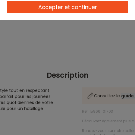
Accepter et continuer
Description
style tout en respectant
Consultez le
guide 
arfait pour les journées
res quotidiennes de votre
ule pour un habillage
Ref. 15966_01703
Découvrez également plus 
Rendez-vous sur notre colle