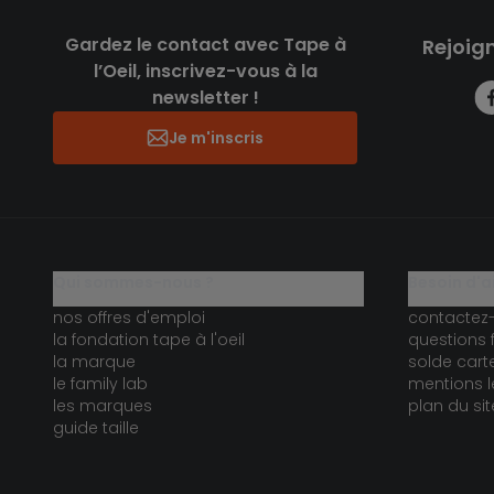
Gardez le contact avec Tape à
Rejoig
l’Oeil, inscrivez-vous à la
newsletter !
Je m'inscris
qui sommes-nous ?
besoin d'a
nos offres d'emploi
contactez
la fondation tape à l'oeil
questions 
la marque
solde car
le family lab
mentions l
les marques
plan du sit
guide taille