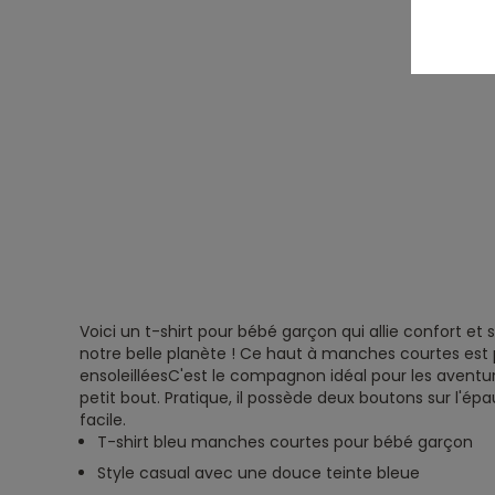
Voici un t-shirt pour bébé garçon qui allie confort et 
notre belle planète ! Ce haut à manches courtes est p
ensoleilléesC'est le compagnon idéal pour les aventu
petit bout. Pratique, il possède deux boutons sur l'épa
facile.
T-shirt bleu manches courtes pour bébé garçon
Style casual avec une douce teinte bleue