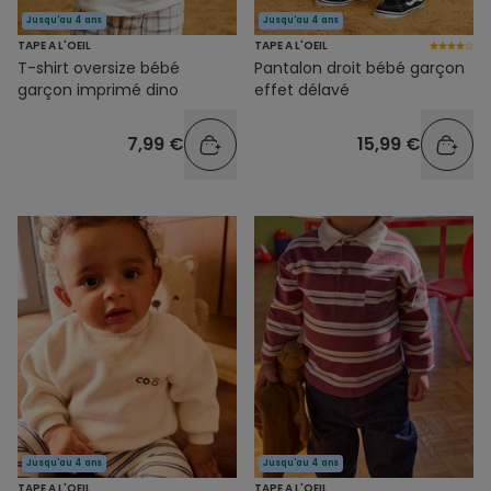
Jusqu'au 4 ans
Jusqu'au 4 ans
TAPE A L'OEIL
TAPE A L'OEIL
T-shirt oversize bébé
Pantalon droit bébé garçon
garçon imprimé dino
effet délavé
7,99 €
15,99 €
Jusqu'au 4 ans
Jusqu'au 4 ans
TAPE A L'OEIL
TAPE A L'OEIL