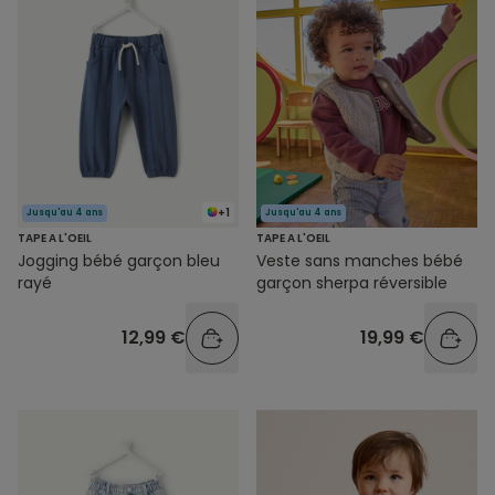
+1
Jusqu'au 4 ans
Jusqu'au 4 ans
TAPE A L'OEIL
TAPE A L'OEIL
Jogging bébé garçon bleu
Veste sans manches bébé
rayé
garçon sherpa réversible
12,99 €
19,99 €