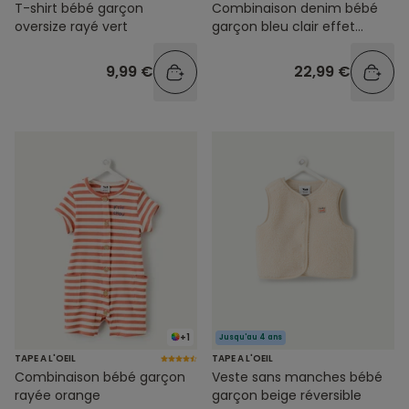
T-shirt bébé garçon
Combinaison denim bébé
oversize rayé vert
garçon bleu clair effet
délavé
9,99 €
22,99 €
+1
Jusqu'au 4 ans
TAPE A L'OEIL
TAPE A L'OEIL
Combinaison bébé garçon
Veste sans manches bébé
rayée orange
garçon beige réversible