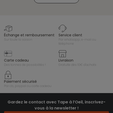
échange et remboursement
service client
sur toute la saison
par whatsapp, e-mail ou
téléphone
carte cadeau
livraison
des tonnes de possibilités !
gratuite dès 10€ d'achats
paiement sécurisé
par cb, paypal ou carte cadeau
Gardez le contact avec Tape à l’Oeil, inscrivez-
vous à la newsletter !