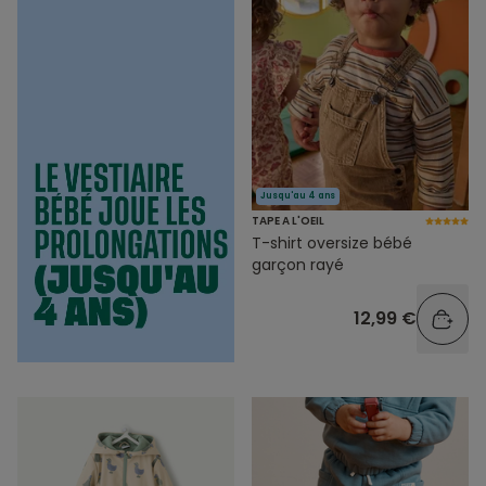
Jusqu'au 4 ans
TAPE A L'OEIL
T-shirt oversize bébé
garçon rayé
12,99 €