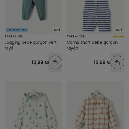
+1
+1
Jusqu'au 4 ans
TAPE A L'OEIL
TAPE A L'OEIL
Jogging bébé garçon vert
Combishort bébé garçon
rayé
rayée
12,99 €
12,99 €