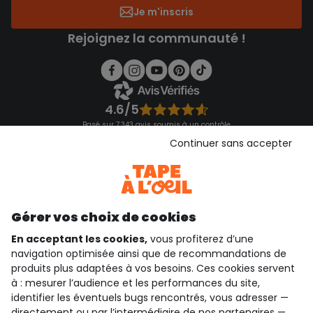
Je m'inscris
Rejoignez la communauté !
4.6/5
Basé sur 7 343 avis soumis à un contrôle
Voir l’attestation de confiance
Continuer sans accepter
Consulter les CGU
Téléchargez notre application
Découvrir notre application
Gérer vos choix de cookies
En acceptant les cookies,
vous profiterez d’une
navigation optimisée ainsi que de recommandations de
qui sommes-nous ?
produits plus adaptées à vos besoins. Ces cookies servent
à : mesurer l’audience et les performances du site,
besoin d'aide ?
identifier les éventuels bugs rencontrés, vous adresser —
directement ou par l’intermédiaire de nos
partenaires
—