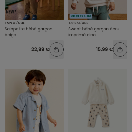
Jusqu'au 4 ans
TAPE A L'OEIL
TAPE A L'OEIL
Salopette bébé garçon
Sweat bébé garçon écru
beige
imprimé dino
22,99 €
15,99 €