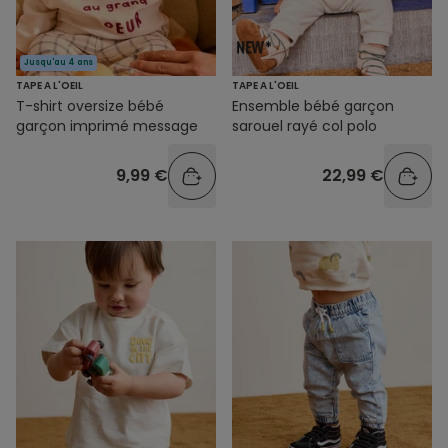
Jusqu'au 4 ans
TAPE A L'OEIL
TAPE A L'OEIL
T-shirt oversize bébé
Ensemble bébé garçon
garçon imprimé message
sarouel rayé col polo
9,99 €
22,99 €