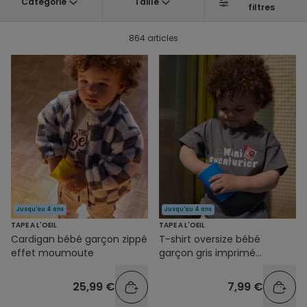
Catégorie
Taille
filtres
864 articles
Jusqu'au 4 ans
Jusqu'au 4 ans
TAPE A L'OEIL
TAPE A L'OEIL
Cardigan bébé garçon zippé
T-shirt oversize bébé
effet moumoute
garçon gris imprimé
message
25,99 €
7,99 €