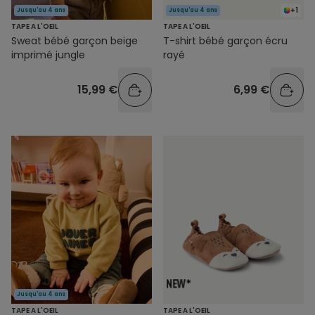
+1
Jusqu'au 4 ans
Jusqu'au 4 ans
TAPE A L'OEIL
TAPE A L'OEIL
Sweat bébé garçon beige
T-shirt bébé garçon écru
imprimé jungle
rayé
15,99 €
6,99 €
Jusqu'au 4 ans
TAPE A L'OEIL
TAPE A L'OEIL