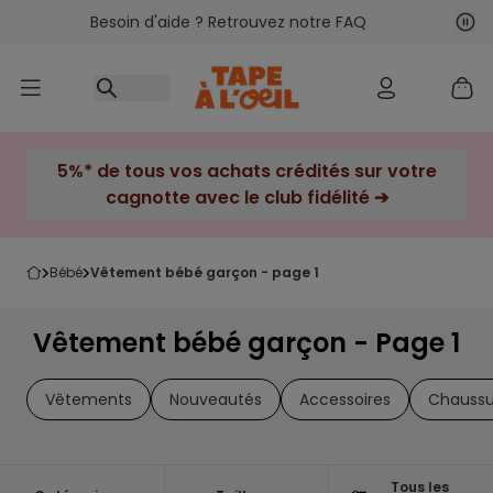
Besoin d'aide ? Retrouvez notre FAQ
Accéder au contenu
Sui
Pré
5%* de tous vos achats crédités sur votre
cagnotte avec le club fidélité ➔
bébé
vêtement bébé garçon - page 1
Vêtement bébé garçon - Page 1
Vêtements
Nouveautés
Accessoires
Chaussu
Tous les