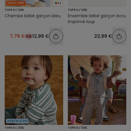
+1
Outlet -40%*
TAPE A L'OEIL
TAPE A L'OEIL
Chemise bébé garçon bleu
Ensemble bébé garçon écru
imprimé loup
7,79 €
12,99 €
22,99 €
Jusqu'au 4 ans
TAPE A L'OEIL
TAPE A L'OEIL