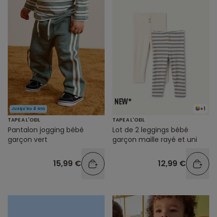
+1
Jusqu'au 4 ans
TAPE A L'OEIL
TAPE A L'OEIL
Pantalon jogging bébé
Lot de 2 leggings bébé
garçon vert
garçon maille rayé et uni
15,99 €
12,99 €