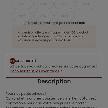
3 M
6 M
9 M
12 M
18 M
23 M
36 M
Un doute ? Consultez le
guide des tailles
Livraison offerte en magasin dès 10€ d'achat
Retour & échanges gratuits toute la saison
Vendu et expédié par Tape à l'Oeil
CLUB FIDÉLITÉ
5% de tous vos achats crédités sur votre cagnotte !
Découvrir tous les avantages
Description
Pour nos petits princes !
Col rond et manches courtes, ce t-shirt en coton est
confortable pour que votre boy puisse le porter