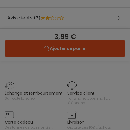
Avis clients (2)
3,99 €
Ajouter au panier
échange et remboursement
service client
sur toute la saison
par whatsapp, e-mail ou
téléphone
carte cadeau
livraison
des tonnes de possibilités !
gratuite dès 10€ d'achats