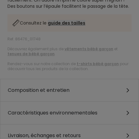
facilement. On adore l’imprimé coloré super mignon !
Des boutons sur l’épaule facilitent le passage de la tête.
Consultez le
guide des tailles
Ref. 86476_01748
Découvrez également plus de
vêtements bébé garçon
et
tenues de bébé garçon
.
Rendez-vous sur notre collection de
t-shirts bébé garçon
pour
découvrir tous les produits de la collection.
Composition et entretien
Caractéristiques environnementales
Livraison, échanges et retours