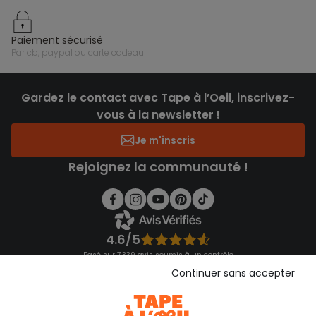
paiement sécurisé
par cb, paypal ou carte cadeau
Gardez le contact avec Tape à l’Oeil, inscrivez-
vous à la newsletter !
Je m'inscris
Rejoignez la communauté !
4.6/5
Basé sur 7 339 avis soumis à un contrôle
Voir l’attestation de confiance
Continuer sans accepter
Consulter les CGU
Téléchargez notre application