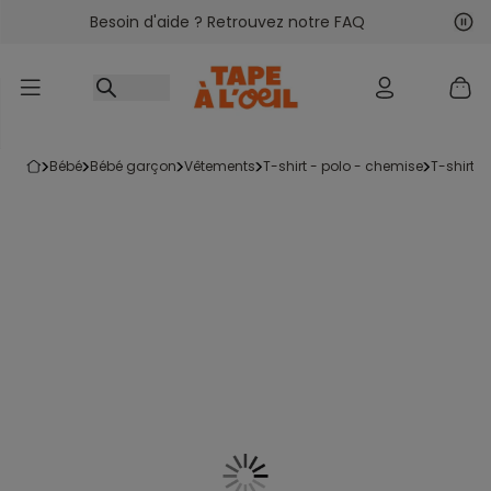
Besoin d'aide ? Retrouvez notre FAQ
Accéder au contenu
Sui
Pré
bébé
bébé garçon
vêtements
t-shirt - polo - chemise
t-shirt