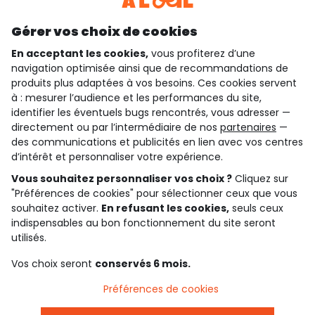
Découvrir notre application
Gérer vos choix de cookies
En acceptant les cookies,
vous profiterez d’une
navigation optimisée ainsi que de recommandations de
qui sommes-nous ?
produits plus adaptées à vos besoins. Ces cookies servent
à : mesurer l’audience et les performances du site,
besoin d'aide ?
identifier les éventuels bugs rencontrés, vous adresser —
directement ou par l’intermédiaire de nos
partenaires
—
le club fidélité
des communications et publicités en lien avec vos centres
d’intérêt et personnaliser votre expérience.
notre catalogue
Vous souhaitez personnaliser vos choix ?
Cliquez sur
"Préférences de cookies" pour sélectionner ceux que vous
souhaitez activer.
En refusant les cookies,
seuls ceux
indispensables au bon fonctionnement du site seront
Conditions générales de ventes et d'utilisation
Conditions d’utilisation des réseaux sociaux
utilisés.
Politique de confidentialité
*Conditions des offres
Vos choix seront
conservés 6 mois.
Cookies et données personnelles
Accessibilité : partiellement conforme
Préférences de cookies
Paramètres des cookies