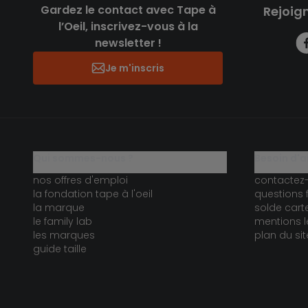
Gardez le contact avec Tape à
Rejoig
l’Oeil, inscrivez-vous à la
newsletter !
Je m'inscris
qui sommes-nous ?
besoin d'a
nos offres d'emploi
contactez
la fondation tape à l'oeil
questions 
la marque
solde car
le family lab
mentions l
les marques
plan du sit
guide taille