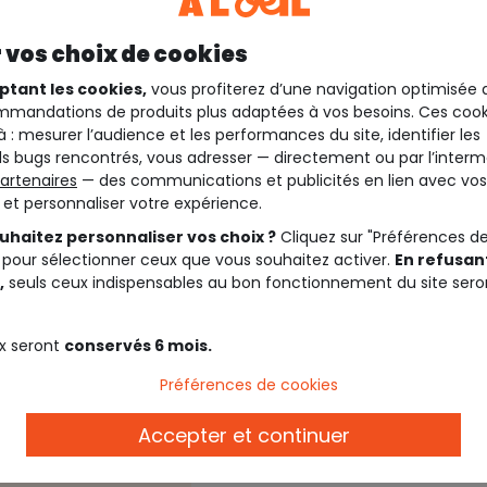
 vos choix de cookies
ptant les cookies,
vous profiterez d’une navigation optimisée 
mandations de produits plus adaptées à vos besoins. Ces cook
à : mesurer l’audience et les performances du site, identifier les
s bugs rencontrés, vous adresser — directement ou par l’interm
artenaires
— des communications et publicités en lien avec vos
t et personnaliser votre expérience.
uhaitez personnaliser vos choix ?
Cliquez sur "Préférences d
 pour sélectionner ceux que vous souhaitez activer.
En refusant
,
seuls ceux indispensables au bon fonctionnement du site sero
Description
x seront
conservés 6 mois.
Préférences de cookies
qué.
rt.
Accepter et continuer
Ref. 90864_01033
Découvrez également plus 