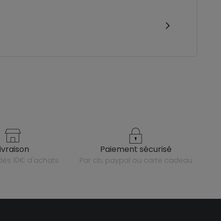
livraison
paiement sécurisé
e dès 10€ d'achats
par cb, paypal ou carte cadeau