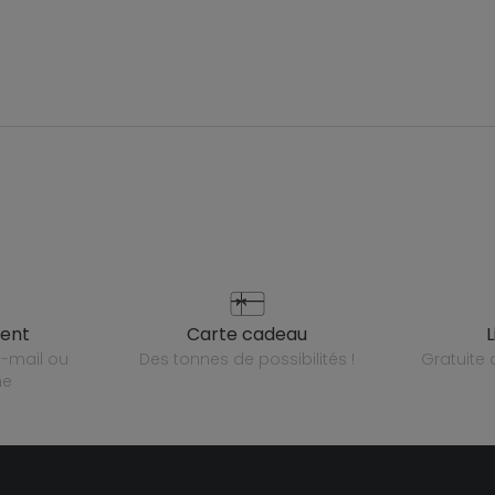
ient
carte cadeau
des tonnes de possibilités !
gratuit
ne