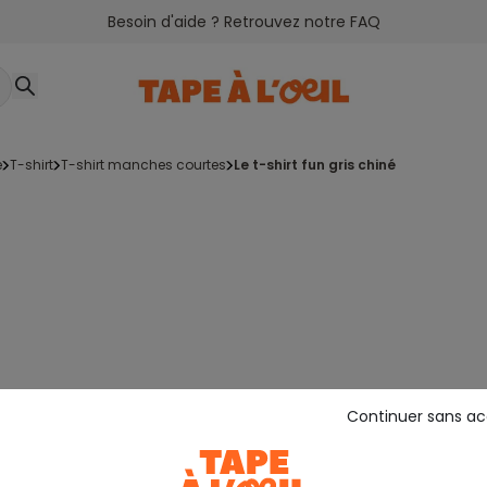
Besoin d'aide ? Retrouvez notre FAQ
e
t-shirt
t-shirt manches courtes
le t-shirt fun gris chiné
Continuer sans a