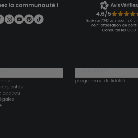
nez la communauté !
4.6/5
Basé sur 7 343 avis soumis à un
Voir l’attestation de con
Consulter les CGU
ide ?
le club fidélité
-nous
programme de fidélité
fréquentes
te cadeau
égales
e