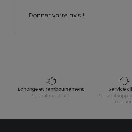
Donner votre avis !
échange et remboursement
service cl
sur toute la saison
par whatsapp, e-mail ou
télépho