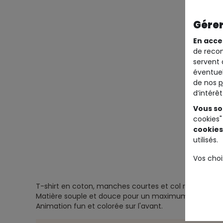
Gérer
En acce
de recom
servent 
éventuel
de nos
p
d’intérê
Vous so
cookies"
cookies
utilisés.
Vos choi
T-shirt en coton, manches courtes et col rond élasti
Matière souple et douce pour un maximum de confo
Animation fun et colorée sur l'avant.