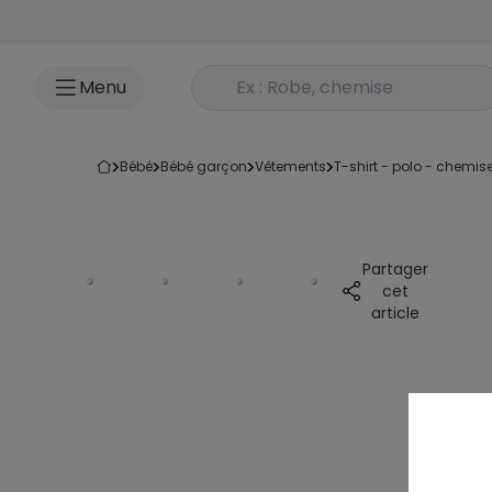
Accéder au contenu
Rechercher un produit
Menu
bébé
bébé garçon
vêtements
t-shirt - polo - chemis
Partager
cet
article