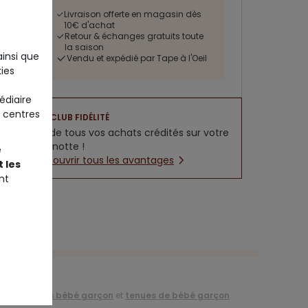
Livraison offerte en magasin dès
10€ d'achat
Retour & échanges gratuits toute
la saison
ainsi que
Vendu et expédié par Tape à l'Oeil
ies
édiaire
 centres
CLUB FIDÉLITÉ
5% de tous vos achats crédités sur votre
cagnotte !
e
Découvrir tous les avantages
 les
nt
de
vêtements bébé garçon
et
tenues de bébé garçon
.