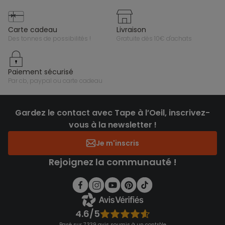
carte cadeau
livraison
des tonnes de possibilités !
gratuite dès 10€ d'achats
paiement sécurisé
par cb, paypal ou carte cadeau
Gardez le contact avec Tape à l’Oeil, inscrivez-
vous à la newsletter !
Je m'inscris
Rejoignez la communauté !
4.6/5
Basé sur 7 339 avis soumis à un contrôle