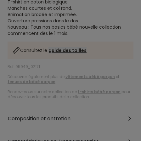
T-shirt en coton biologique.
Manches courtes et col rond.
Animation brodée et imprimée.
​​​​​​​Ouverture pressions dans le dos.
Nouveau : Tous nos basics bébé nouvelle collection
commencent dès le 1 mois.
Consultez le
guide des tailles
Ref. 95949_02171
Découvrez également plus de
vêtements bébé garçon
et
tenues de bébé garçon
.
Rendez-vous sur notre collection de
t-shirts bébé garçon
pour
découvrir tous les produits de la collection.
Composition et entretien