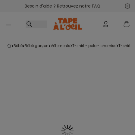
Besoin d'aide ? Retrouvez notre FAQ
Accéder au contenu
Sui
Pré
bébé
bébé garçon
vêtements
t-shirt - polo - chemise
t-shirt