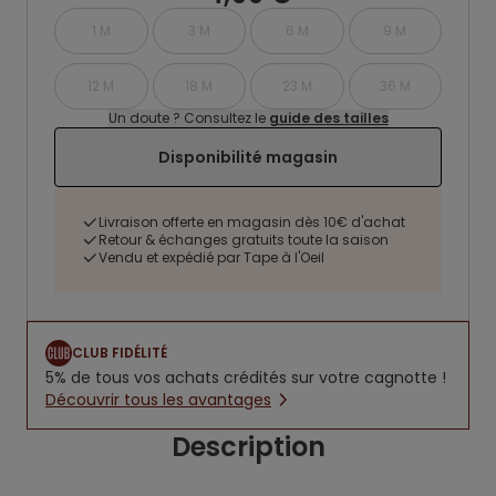
1 M
3 M
6 M
9 M
12 M
18 M
23 M
36 M
Un doute ? Consultez le
guide des tailles
Disponibilité magasin
Livraison offerte en magasin dès 10€ d'achat
Retour & échanges gratuits toute la saison
Vendu et expédié par Tape à l'Oeil
CLUB FIDÉLITÉ
5% de tous vos achats crédités sur votre cagnotte !
Découvrir tous les avantages
Description