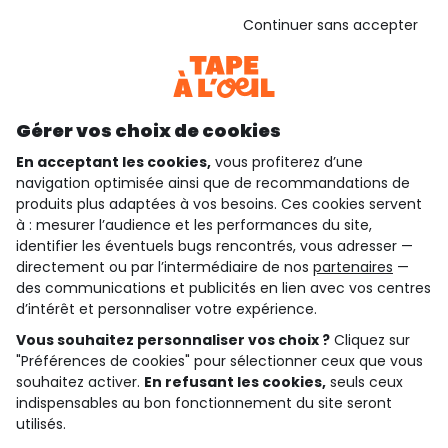
Voir l’attestation de confiance
Continuer sans accepter
Consulter les CGU
Téléchargez notre application
Découvrir notre application
Gérer vos choix de cookies
En acceptant les cookies,
vous profiterez d’une
navigation optimisée ainsi que de recommandations de
qui sommes-nous ?
produits plus adaptées à vos besoins. Ces cookies servent
à : mesurer l’audience et les performances du site,
besoin d'aide ?
identifier les éventuels bugs rencontrés, vous adresser —
directement ou par l’intermédiaire de nos
partenaires
—
le club fidélité
des communications et publicités en lien avec vos centres
d’intérêt et personnaliser votre expérience.
notre catalogue
Vous souhaitez personnaliser vos choix ?
Cliquez sur
"Préférences de cookies" pour sélectionner ceux que vous
souhaitez activer.
En refusant les cookies,
seuls ceux
indispensables au bon fonctionnement du site seront
Conditions générales de ventes et d'utilisation
Conditions d’utilisation des réseaux sociaux
utilisés.
Politique de confidentialité